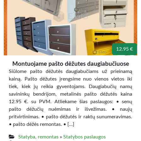
12.95 €
Montuojame pašto dėžutes daugiabučiuose
Siūlome pašto dėžutės daugiabučiams už prieinamą
kainą. Pašto dėžutes įrengsime nuo vienos vietos iki
tiek, kiek jų reikia gyventojams. Daugiabučių namų
savininkų bendrijom, metalinės pašto dėžutės kaina
12.95 €. su PVM. Atliekame šias paslaugos: • senų
pašto dėžučių nuėmimas ir išvežimas. • naujų
pritvirtinimas. • pašto dėžutės ir raktų sunumeravimas.
• pašto dėžės remontas. • […]
Statyba, remontas
»
Statybos paslaugos