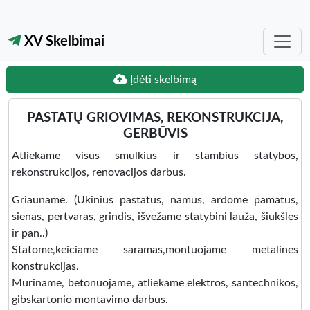
XV Skelbimai
Įdėti skelbimą
PASTATŲ GRIOVIMAS, REKONSTRUKCIJA,
GERBŪVIS
Atliekame visus smulkius ir stambius statybos,
rekonstrukcijos, renovacijos darbus.
Griauname. (Ukinius pastatus, namus, ardome pamatus,
sienas, pertvaras, grindis, išvežame statybini lauža, šiukšles
ir pan..)
Statome,keiciame saramas,montuojame metalines
konstrukcijas.
Muriname, betonuojame, atliekame elektros, santechnikos,
gibskartonio montavimo darbus.