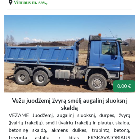
Vilniaus m. sav.,
0.00 €
Vežu juodžemį žvyrą smėlį augalinį sluoksnį
skaldą
VEŽAME Juodžemį, augalinį sluoksnį, durpes, žvyrą
(įvairių frakcijų), smėlį (įvairių frakcijų ir plautą), skalda,
betoninę skaldą, akmens dulkes, trupintą betoną,
frezuotą asfaltą ir kitas. EKSKAVATORIAUS