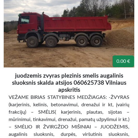
0.00 €
juodzemis zvyras plezinis smelis augalinis
sluoksnis skalda atsijos 060625738 Vilniaus
apskritis
VEŽAME BIRIAS STATYBINES MEDŽIAGAS: -ŽVYRAS
(karjerinis, kelinis, betonavimui, drenažui ir kt, įvairių
frakcijų) – SMĖLIS( karjerinis, plautas, sijotas –
mūrinimui, tinkavimui, drenažui, pamatų užpylimui ir kt.)
– SMĖLIO IR ŽVIRGŽDO MIŠINIAI – JUODŽEMIS,
augalinis sluoksnis, durpės, viršutinis sluoksnis,