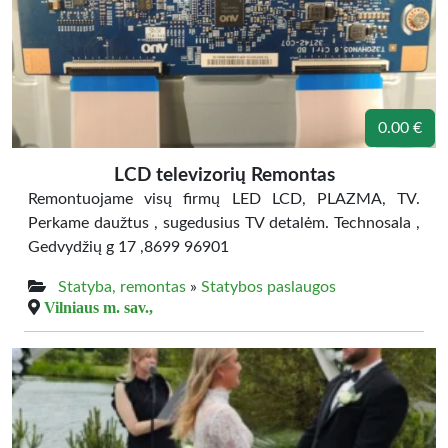
0.00 €
LCD televizorių Remontas
Remontuojame visų firmų LED LCD, PLAZMA, TV.
Perkame daužtus , sugedusius TV detalėm. Technosala ,
Gedvydžių g 17 ,8699 96901
Statyba, remontas
»
Statybos paslaugos
Vilniaus m. sav.,