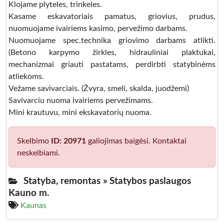
Klojame plyteles, trinkeles.
Kasame eskavatoriais pamatus, griovius, prudus,
nuomuojame ivairiems kasimo, pervežimo darbams.
Nuomuojame spec.technika griovimo darbams atlikti.
(Betono karpymo žirkles, hidrauliniai plaktukai,
mechanizmai griauti pastatams, perdirbti statybinėms
atliekoms.
Vežame savivarciais. (Žvyra, smeli, skalda, juodžemi)
Savivarciu nuoma ivairiems pervežimams.
Mini krautuvu, mini ekskavatorių nuoma.
Skelbimo
ID: 20971
galiojimas baigėsi. Kontaktai
neskelbiami.
Statyba, remontas »
Statybos paslaugos
Kauno m.
Kaunas