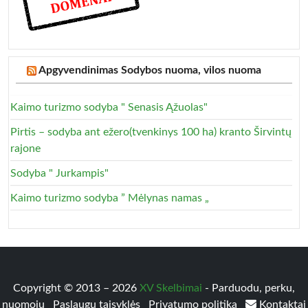
Apgyvendinimas Sodybos nuoma, vilos nuoma
Kaimo turizmo sodyba " Senasis Ąžuolas"
Pirtis – sodyba ant ežero(tvenkinys 100 ha) kranto Širvintų
rajone
Sodyba " Jurkampis"
Kaimo turizmo sodyba ” Mėlynas namas „
Copyright © 2013 – 2026
XV Skelbimai
- Parduodu, perku,
nuomoju
Paslaugų taisyklės
Privatumo politika
Kontaktai