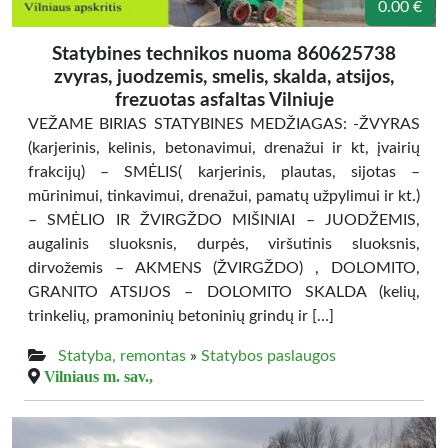
0.00 €
Statybines technikos nuoma 860625738
zvyras, juodzemis, smelis, skalda, atsijos,
frezuotas asfaltas Vilniuje
VEŽAME BIRIAS STATYBINES MEDŽIAGAS: -ŽVYRAS
(karjerinis, kelinis, betonavimui, drenažui ir kt, įvairių
frakcijų) – SMĖLIS( karjerinis, plautas, sijotas –
mūrinimui, tinkavimui, drenažui, pamatų užpylimui ir kt.)
– SMĖLIO IR ŽVIRGŽDO MIŠINIAI – JUODŽEMIS,
augalinis sluoksnis, durpės, viršutinis sluoksnis,
dirvožemis – AKMENS (ŽVIRGŽDO) , DOLOMITO,
GRANITO ATSIJOS – DOLOMITO SKALDA (kelių,
trinkelių, pramoninių betoninių grindų ir […]
Statyba, remontas
»
Statybos paslaugos
Vilniaus m. sav.,