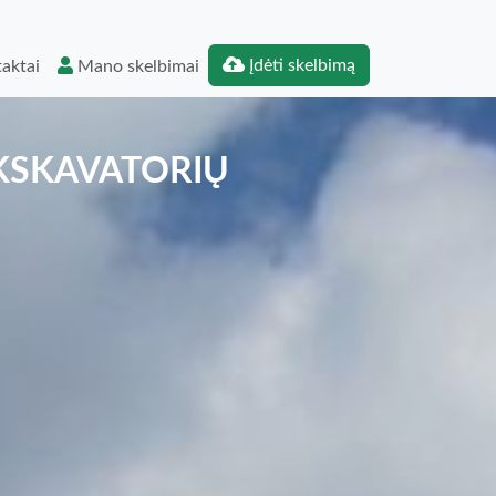
Įdėti skelbimą
aktai
Mano skelbimai
EKSKAVATORIŲ