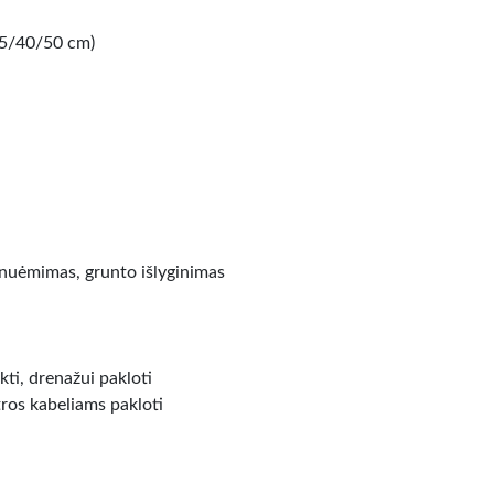
35/40/50 cm)
 nuėmimas, grunto išlyginimas
ti, drenažui pakloti
tros kabeliams pakloti