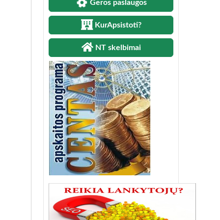
Geros paslaugos
KurApsistoti?
NT skelbimai