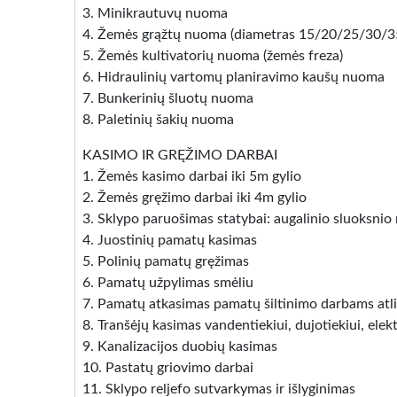
3. Minikrautuvų nuoma
4. Žemės grąžtų nuoma (diametras 15/20/25/30/
5. Žemės kultivatorių nuoma (žemės freza)
6. Hidraulinių vartomų planiravimo kaušų nuoma
7. Bunkerinių šluotų nuoma
8. Paletinių šakių nuoma
KASIMO IR GRĘŽIMO DARBAI
1. Žemės kasimo darbai iki 5m gylio
2. Žemės gręžimo darbai iki 4m gylio
3. Sklypo paruošimas statybai: augalinio sluoksnio
4. Juostinių pamatų kasimas
5. Polinių pamatų gręžimas
6. Pamatų užpylimas smėliu
7. Pamatų atkasimas pamatų šiltinimo darbams atlik
8. Tranšėjų kasimas vandentiekiui, dujotiekiui, elek
9. Kanalizacijos duobių kasimas
10. Pastatų griovimo darbai
11. Sklypo reljefo sutvarkymas ir išlyginimas