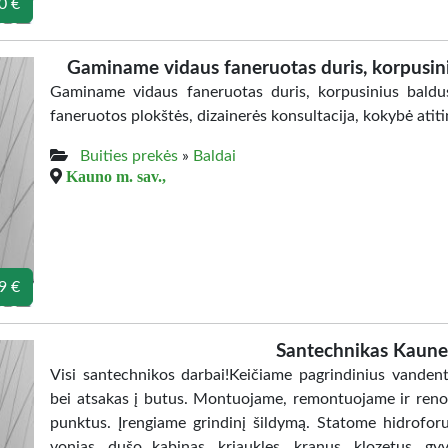
0 €
Gaminame vidaus faneruotas duris, korpusini
Gaminame vidaus faneruotas duris, korpusinius baldus
faneruotos plokštės, dizainerės konsultacija, kokybė atitin
Buities prekės
»
Baldai
Kauno m. sav.,
9 €
Santechnikas Kaun
Visi santechnikos darbai!Keičiame pagrindinius vandenti
bei atsakas į butus. Montuojame, remontuojame ir renovu
punktus. Įrengiame grindinį šildymą. Statome hidroforu
vonias, dušo kabinas, kriaukles, kranus, klozetus, g