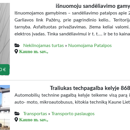
išnuomoju sandėliavimo gamy
Išnuomojamos gamybines – sandėliavimo patalpos apie 2
Garliavos link Pažėrų, prie pagrindinio kelio.. Terito
tarnyba. Asfaltuotas privažiavimas. žiema keliai valom
elektros įvadas. Tinka sandėliavimui ir t. t…. ir be to kai
Nekilnojamas turtas
»
Nuomojama Patalpos
Kauno m. sav.,
0 €
Traliukas techpagalba kelyje 8
Automobilių technine pagalbą kelyje teikeme visą parą 
auto- moto, mikroautobusus, kitokia techniką Kaune Lietu
Transportas
»
Transporto paslaugos
Kauno m. sav.,