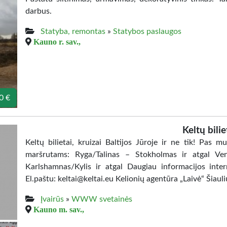
darbus.
Statyba, remontas
»
Statybos paslaugos
Kauno r. sav.,
0 €
Keltų bilie
Keltų bilietai, kruizai Baltijos Jūroje ir ne tik! Pas mu
maršrutams: Ryga/Talinas – Stokholmas ir atgal Ve
Karlshamnas/Kylis ir atgal Daugiau informacijos int
El.paštu: keltai@keltai.eu Kelionių agentūra „Laivė“ Šiaul
Įvairūs
»
WWW svetainės
Kauno m. sav.,