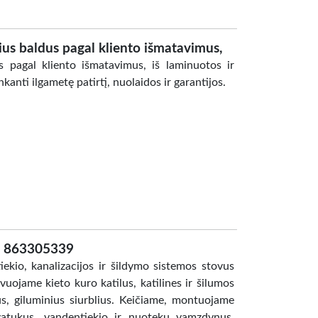
us baldus pagal kliento išmatavimus,
 pagal kliento išmatavimus, iš laminuotos ir
kanti ilgametę patirtį, nuolaidos ir garantijos.
e 863305339
ekio, kanalizacijos ir šildymo sistemos stovus
ojame kieto kuro katilus, katilines ir šilumos
s, giluminius siurblius. Keičiame, montuojame
yvatukus, vandentiekio ir nuotekų vamzdynus,