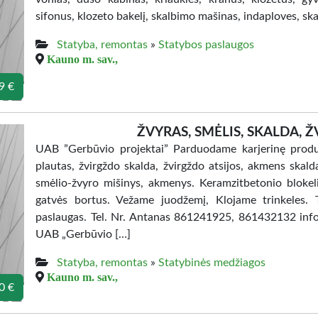
sifonus, klozeto bakelį, skalbimo mašinas, indaploves, skai
Statyba, remontas
»
Statybos paslaugos
Kauno m. sav.,
9 €
ŽVYRAS, SMĖLIS, SKALDA, 
UAB ”Gerbūvio projektai” Parduodame karjerinę produkci
plautas, žvirgždo skalda, žvirgždo atsijos, akmens skald
smėlio-žvyro mišinys, akmenys. Keramzitbetonio blokeliu
gatvės bortus. Vežame juodžemį, Klojame trinkeles. 
paslaugas. Tel. Nr. Antanas 861241925, 861432132 info@
UAB „Gerbūvio […]
Statyba, remontas
»
Statybinės medžiagos
Kauno m. sav.,
0 €