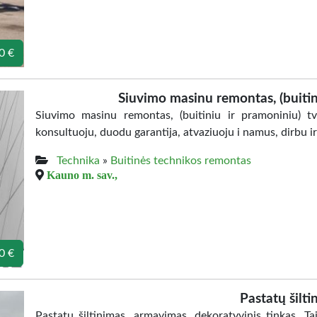
0 €
Siuvimo masinu remontas, (buitin
Siuvimo masinu remontas, (buitiniu ir pramoniniu) tva
konsultuoju, duodu garantija, atvaziuoju i namus, dirbu ir 
Technika
»
Buitinės technikos remontas
Kauno m. sav.,
0 €
Pastatų šilti
Pastatu šiltinimas, armavimas, dekoratyvinis tinkas. T