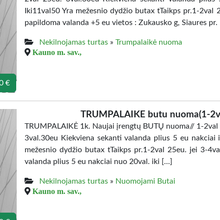
Iki11val50 Yra mežesnio dydžio butax tTaikps pr.1-2val 2
papildoma valanda +5 eu vietos : Zukausko g, Siaures pr. 
Nekilnojamas turtas
»
Trumpalaikė nuoma
Kauno m. sav.,
0 €
TRUMPALAIKE butu nuoma(1-2va
TRUMPALAIKĖ 1k. Naujai įrengtų BUTŲ nuoma// 1-2val 2
3val.30eu Kiekviena sekanti valanda plius 5 eu nakciai i
mežesnio dydžio butax tTaikps pr.1-2val 25eu. jei 3-4v
valanda plius 5 eu nakciai nuo 20val. iki […]
Nekilnojamas turtas
»
Nuomojami Butai
Kauno m. sav.,