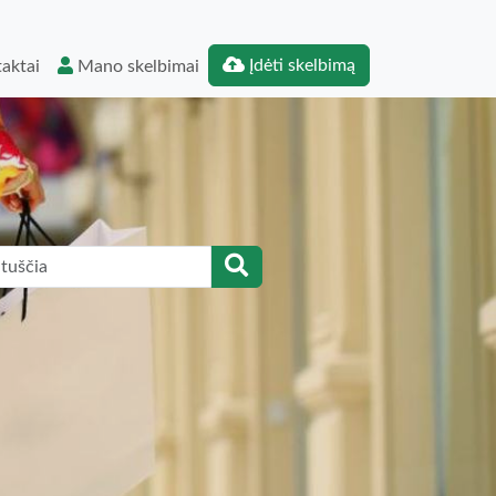
Įdėti skelbimą
aktai
Mano skelbimai