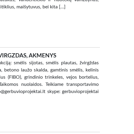
tiklius, maišytuvus, bei kita […]
ŽVIRGZDAS, AKMENYS
ją: smėlis sijotas, smėlis plautas, žvirgždas
a, betono laužo skalda, gamtinis smėlis, kelinis
s (FIBO), grindinio trinkeles, vejos bortelius,
Taikomos nuolaidos. Teikiame transportavimo
gerbuvioprojektai.lt skype: gerbuvioprojektai