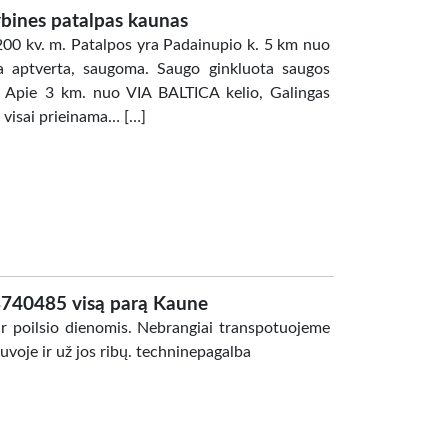
bines patalpas kaunas
00 kv. m. Patalpos yra Padainupio k. 5 km nuo
rija aptverta, saugoma. Saugo ginkluota saugos
i. Apie 3 km. nuo VIA BALTICA kelio, Galingas
na visai prieinama… […]
68740485 visą parą Kaune
ir poilsio dienomis. Nebrangiai transpotuojeme
voje ir už jos ribų. techninepagalba