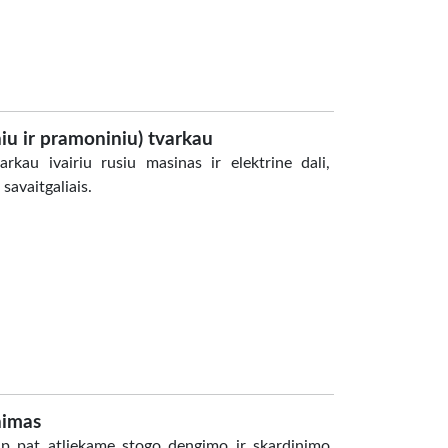
iu ir pramoniniu) tvarkau
rkau ivairiu rusiu masinas ir elektrine dali,
savaitgaliais.
nimas
aip pat atliekame stogo dengimo ir skardinimo