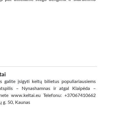
tai
s galite įsigyti keltų bilietus populiariausiems
ntspilis – Nynashamnas ir atgal Klaipėda –
ernete www.keltai.eu Telefonu: +37067410662
ių g. 50, Kaunas