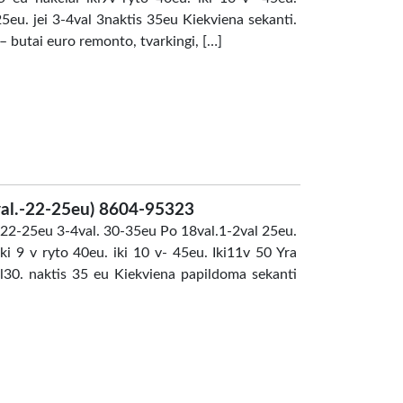
5eu. jei 3-4val 3naktis 35eu Kiekviena sekanti.
– butai euro remonto, tvarkingi, […]
l.-22-25eu) 8604-95323
2-25eu 3-4val. 30-35eu Po 18val.1-2val 25eu.
ki 9 v ryto 40eu. iki 10 v- 45eu. Iki11v 50 Yra
al30. naktis 35 eu Kiekviena papildoma sekanti