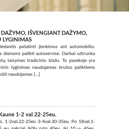
 DAŽYMO, IŠVENGIANT DAŽYMO,
 LYGINIMAS
edantis pašalinti įlenkimus ant automobilio.
s dienoms palikti autoservise. Darbai užtrunka
tų taisymas tradiciniu būdu. To pasekoje yra
ninis lyginimas naudojamas krušos paliktiems
būti naudojamas […]
une 1-2 val 22-25eu.
1-2val.22-25eu 3-4val.30-35eu. Po 18val.1-
5 eu nakciai iki9v ryto 40eu. iki 10 v- 45eu.