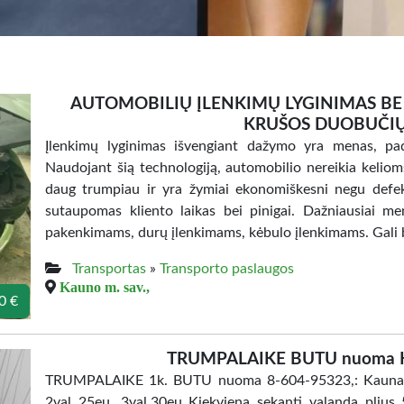
AUTOMOBILIŲ ĮLENKIMŲ LYGINIMAS BE
KRUŠOS DUOBUČIŲ
Įlenkimų lyginimas išvengiant dažymo yra menas, pad
Naudojant šią technologiją, automobilio nereikia keliom
daug trumpiau ir yra žymiai ekonomiškesni negu defek
sutaupomas kliento laikas bei pinigai. Dažniausiai me
pakenkimams, durų įlenkimams, kėbulo įlenkimams. Gali 
Transportas
»
Transporto paslaugos
Kauno m. sav.,
0 €
TRUMPALAIKE BUTU nuoma Ka
TRUMPALAIKE 1k. BUTU nuoma 8-604-95323,: Kaunas. 
2val 25eu. 3val.30eu Kiekviena sekanti valanda plius 