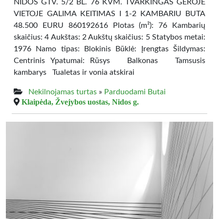
NIDOS GTV. 5/2 BL. 76 KVM. TVARKINGAS GEROJE
VIETOJE GALIMA KEITIMAS I 1-2 KAMBARIU BUTA
48.500 EURU 860192616 Plotas (m²): 76 Kambarių
skaičius: 4 Aukštas: 2 Aukštų skaičius: 5 Statybos metai:
1976 Namo tipas: Blokinis Būklė: Įrengtas Šildymas:
Centrinis Ypatumai: Rūsys Balkonas Tamsusis
kambarys Tualetas ir vonia atskirai
Nekilnojamas turtas
»
Parduodami Butai
Klaipėda, Žvejybos uostas, Nidos g.