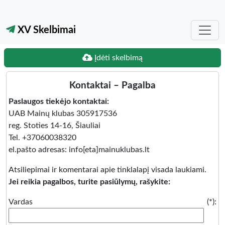
XV Skelbimai
Įdėti skelbimą
Kontaktai – Pagalba
Paslaugos tiekėjo kontaktai:
UAB Mainų klubas 305917536
reg. Stoties 14-16, Šiauliai
Tel. +37060038320
el.pašto adresas: info[eta]mainuklubas.lt
Atsiliepimai ir komentarai apie tinklalapį visada laukiami.
Jei reikia pagalbos, turite pasiūlymų, rašykite:
Vardas (*):