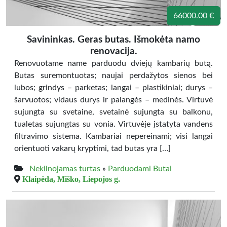
66000.00 €
Savininkas. Geras butas. Išmokėta namo
renovacija.
Renovuotame name parduodu dviejų kambarių butą.
Butas suremontuotas; naujai perdažytos sienos bei
lubos; grindys – parketas; langai – plastikiniai; durys –
šarvuotos; vidaus durys ir palangės – medinės. Virtuvė
sujungta su svetaine, svetainė sujungta su balkonu,
tualetas sujungtas su vonia. Virtuvėje įstatyta vandens
filtravimo sistema. Kambariai nepereinami; visi langai
orientuoti vakarų kryptimi, tad butas yra […]
Nekilnojamas turtas
»
Parduodami Butai
Klaipėda, Miško, Liepojos g.