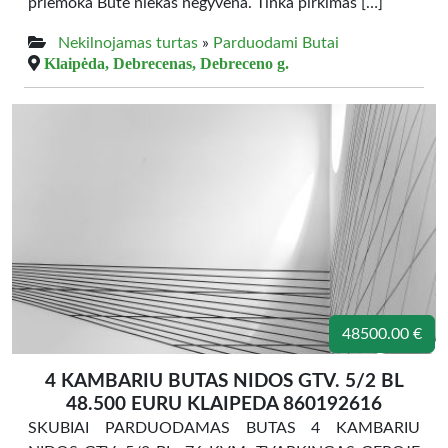
priemoka Bute niekas negyvena. Tinka pirkimas […]
Nekilnojamas turtas
»
Parduodami Butai
Klaipėda, Debrecenas, Debreceno g.
48500.00 €
4 KAMBARIU BUTAS NIDOS GTV. 5/2 BL
48.500 EURU KLAIPEDA 860192616
SKUBIAI PARDUODAMAS BUTAS 4 KAMBARIU