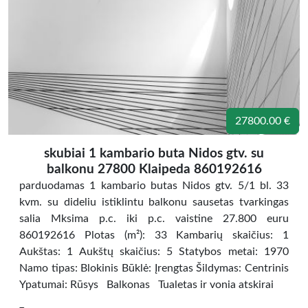
27800.00 €
skubiai 1 kambario buta Nidos gtv. su
balkonu 27800 Klaipeda 860192616
parduodamas 1 kambario butas Nidos gtv. 5/1 bl. 33
kvm. su dideliu istiklintu balkonu sausetas tvarkingas
salia Mksima p.c. iki p.c. vaistine 27.800 euru
860192616 Plotas (m²): 33 Kambarių skaičius: 1
Aukštas: 1 Aukštų skaičius: 5 Statybos metai: 1970
Namo tipas: Blokinis Būklė: Įrengtas Šildymas: Centrinis
Ypatumai: Rūsys Balkonas Tualetas ir vonia atskirai