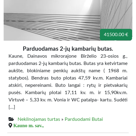
41500.00 €
Parduodamas 2-jų kambarių butas.
Kaune, Dainavos mikrorajone Birželio 23-osios g.,
parduodamas 2-jų kambarių butas. Butas yra ketvirtame
aukšte, blokiniame penkių aukštų name ( 1968 m.
statybos). Bendras buto plotas 47,59 kv.m. Kambariai
atskiri, nepereinami. Buto langai : rytų ir pietvakarių
pusės. Kambarių plotai 17,11 kv. m. ir 15,90kv.m.
Virtuvė – 5,33 kv. m. Vonia ir WC patalpa- kartu. Sudėti
[…]
Nekilnojamas turtas
»
Parduodami Butai
Kauno m. sav.,