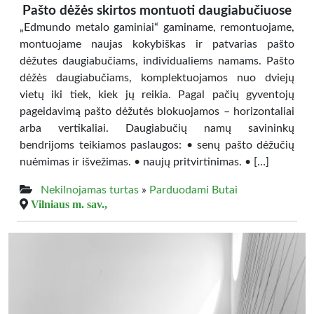
Pašto dėžės skirtos montuoti daugiabučiuose
„Edmundo metalo gaminiai“ gaminame, remontuojame,
montuojame naujas kokybiškas ir patvarias pašto
dėžutes daugiabučiams, individualiems namams. Pašto
dėžės daugiabučiams, komplektuojamos nuo dviejų
vietų iki tiek, kiek jų reikia. Pagal pačių gyventojų
pageidavimą pašto dėžutės blokuojamos – horizontaliai
arba vertikaliai. Daugiabučių namų savininkų
bendrijoms teikiamos paslaugos: • senų pašto dėžučių
nuėmimas ir išvežimas. • naujų pritvirtinimas. • […]
Nekilnojamas turtas
»
Parduodami Butai
Vilniaus m. sav.,