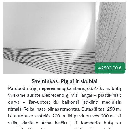
42500.00 €
Savininkas. Pigiai ir skubiai
Parduodu trijų nepereinamų kambarių 63.27 kv.m. butą
9/4-ame aukšte Debreceno g. Visi langai – plastikiniai;
durys – šarvuotos; du balkonai įstiklinti mediniais
rėmais. Reikalingas pilnas remontas. Butas šiltas. 250 m.
iki autobuso stotelės 200 m. iki parduotuvės 200 m. iki
vaikų darželio Arba keičiu į 1 kambario butą su