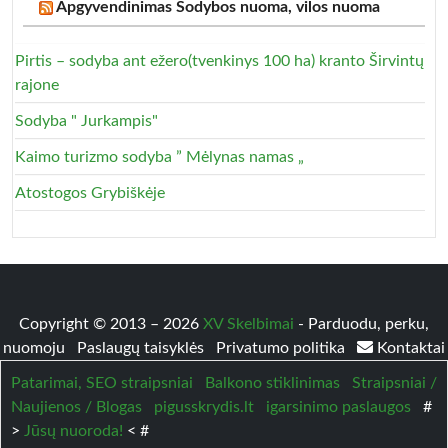
Apgyvendinimas Sodybos nuoma, vilos nuoma
Pirtis – sodyba ant ežero(tvenkinys 100 ha) kranto Širvintų
rajone
Sodyba " Jurkampis"
Kaimo turizmo sodyba ” Mėlynas namas „
Atostogos Grybiškėje
Copyright © 2013 – 2026
XV Skelbimai
- Parduodu, perku,
nuomoju
Paslaugų taisyklės
Privatumo politika
Kontaktai
Patarimai, SEO straipsniai
Balkono stiklinimas
Straipsniai /
Naujienos / Blogas
pigusskrydis.lt
igarsinimo paslaugos
#
>
Jūsų nuoroda!
< #