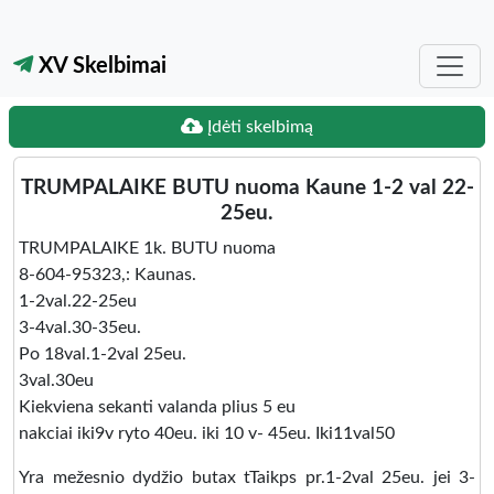
XV Skelbimai
Įdėti skelbimą
TRUMPALAIKE BUTU nuoma Kaune 1-2 val 22-
25eu.
TRUMPALAIKE 1k. BUTU nuoma
8-604-95323,: Kaunas.
1-2val.22-25eu
3-4val.30-35eu.
Po 18val.1-2val 25eu.
3val.30eu
Kiekviena sekanti valanda plius 5 eu
nakciai iki9v ryto 40eu. iki 10 v- 45eu. Iki11val50
Yra mežesnio dydžio butax tTaikps pr.1-2val 25eu. jei 3-