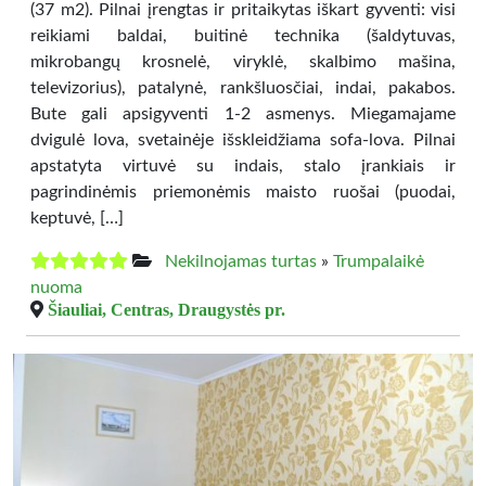
(37 m2). Pilnai įrengtas ir pritaikytas iškart gyventi: visi
reikiami baldai, buitinė technika (šaldytuvas,
mikrobangų krosnelė, viryklė, skalbimo mašina,
televizorius), patalynė, rankšluosčiai, indai, pakabos.
Bute gali apsigyventi 1-2 asmenys. Miegamajame
dvigulė lova, svetainėje išskleidžiama sofa-lova. Pilnai
apstatyta virtuvė su indais, stalo įrankiais ir
pagrindinėmis priemonėmis maisto ruošai (puodai,
keptuvė, […]
Nekilnojamas turtas
»
Trumpalaikė
nuoma
Šiauliai, Centras, Draugystės pr.