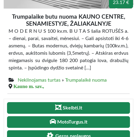
23.17 €
Trumpalaike butu nuoma KAUNO CENTRE,
SENAMIESTYJE, ŽALIAKALNYJE
M O D E R N U S 100 kv.m. B U T A S šalia ROTUŠĖS a.
– dienai, parai, savaitei, mėnesiui. – Gali apsistoti iki 4-6
asmenų. – Butas modernus, dviejų kambarių (100kv.m.),
erdvus, aukštomis lubomis (3,5metrų). – Atskiras erdvus
miegamasis su dvigule 180 200 patogia lova, drabužių
spinta. – Įspūdingo dydžio svetainė […]
Nekilnojamas turtas
»
Trumpalaikė nuoma
Kauno m. sav.,
Skelbti.lt
MotoTurgus.lt
Geros paslaugos