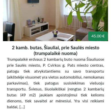
45.00 €
2 kamb. butas, Šiauliai, prie Saulės miesto
(trumpalaikė nuoma)
Trumpalaikė erdvaus 2 kambarių buto nuoma Šiauliuose
prie Saulės miesto, P. Cvirkos g. Pats miesto centras,
patogu tiek atvykstantiems su savo transportu
(aikštelėje visuomet yra vietos automobiliui, nemokamas
parkavimas), tiek patogus susisiekimas viešuoju
transportu. Šviesus, šiuolaikiškai įrengtas 2 kambarių
butas (49 m2) jaukiam apsistojimui tiek kelioms
dienoms, tiek savaitei ar mėnesiui. Yra visi reikiami
baldai, […]