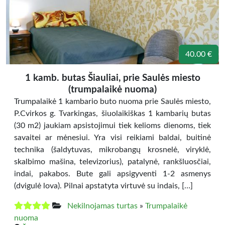
40.00 €
1 kamb. butas Šiauliai, prie Saulės miesto
(trumpalaikė nuoma)
Trumpalaikė 1 kambario buto nuoma prie Saulės miesto,
P.Cvirkos g. Tvarkingas, šiuolaikiškas 1 kambarių butas
(30 m2) jaukiam apsistojimui tiek kelioms dienoms, tiek
savaitei ar mėnesiui. Yra visi reikiami baldai, buitinė
technika (šaldytuvas, mikrobangų krosnelė, viryklė,
skalbimo mašina, televizorius), patalynė, rankšluosčiai,
indai, pakabos. Bute gali apsigyventi 1-2 asmenys
(dvigulė lova). Pilnai apstatyta virtuvė su indais, […]
Nekilnojamas turtas
»
Trumpalaikė
nuoma