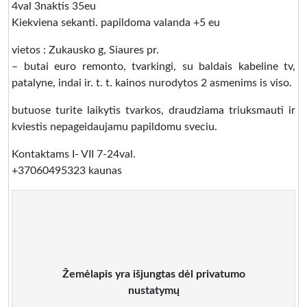
4val 3naktis 35eu
Kiekviena sekanti. papildoma valanda +5 eu
vietos : Zukausko g, Siaures pr.
– butai euro remonto, tvarkingi, su baldais kabeline tv,
patalyne, indai ir. t. t. kainos nurodytos 2 asmenims is viso.
butuose turite laikytis tvarkos, draudziama triuksmauti ir
kviestis nepageidaujamu papildomu sveciu.
Kontaktams I- VII 7-24val.
+37060495323 kaunas
Žemėlapis yra išjungtas dėl privatumo
nustatymų