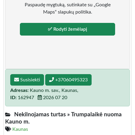
Paspaudę mygtuką, sutinkate su „Google
Maps“ slapukų politika.
✅ Rodyti žemėlapį
Susisiekti
+37060495323
Adresas:
Kauno m. sav., Kaunas,
ID:
162947
2026 07 20
Nekilnojamas turtas »
Trumpalaikė nuoma
Kauno m.
Kaunas