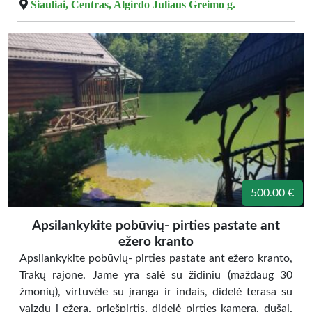
Šiauliai, Centras, Algirdo Juliaus Greimo g.
500.00 €
Apsilankykite pobūvių- pirties pastate ant
ežero kranto
Apsilankykite pobūvių- pirties pastate ant ežero kranto,
Trakų rajone. Jame yra salė su židiniu (maždaug 30
žmonių), virtuvėle su įranga ir indais, didelė terasa su
vaizdu į ežerą, priešpirtis, didelė pirties kamera, dušai,