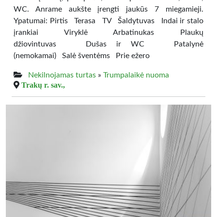
WC. Anrame aukšte įrengti jaukūs 7 miegamieji.
Ypatumai: Pirtis Terasa TV Šaldytuvas Indai ir stalo
įrankiai Viryklė Arbatinukas Plaukų
džiovintuvas Dušas ir WC Patalynė
(nemokamai) Salė šventėms Prie ežero
Nekilnojamas turtas
»
Trumpalaikė nuoma
Trakų r. sav.,