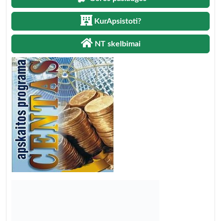
KurApsistoti?
NT skelbimai