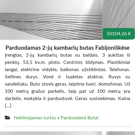
50104.26 €
Parduodamas 2-jų kambarių butas Fabijoniškėse
Įrengtas, 2-jų kambarių butas su baldais. 3 aukštas iš
penkių. 53,5 kv.m. ploto. Centrinis šildymas. Plastikiniai
langai, elektrine vidykle, balkonas užstiklintas. Telefonas.
Seifines durys. Vonė ir tualetas atskirai. Rusys su
sandeliuku. Buto stovis geras, laiptine švari, domofonas. Už
100 metrų gražus parkelis, taip pat už 100 metrų yra
darželis, mokykla ir parduotuvė. Geras susisiekimas. Kaina
[…]
Nekilnojamas turtas
»
Parduodami Butai