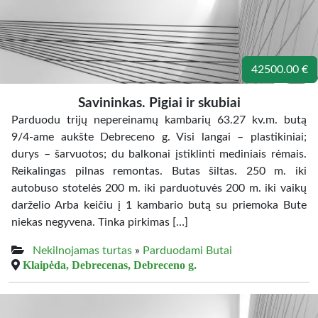
42500.00 €
Savininkas. Pigiai ir skubiai
Parduodu trijų nepereinamų kambarių 63.27 kv.m. butą
9/4-ame aukšte Debreceno g. Visi langai – plastikiniai;
durys – šarvuotos; du balkonai įstiklinti mediniais rėmais.
Reikalingas pilnas remontas. Butas šiltas. 250 m. iki
autobuso stotelės 200 m. iki parduotuvės 200 m. iki vaikų
darželio Arba keičiu į 1 kambario butą su priemoka Bute
niekas negyvena. Tinka pirkimas […]
Nekilnojamas turtas
»
Parduodami Butai
Klaipėda, Debrecenas, Debreceno g.