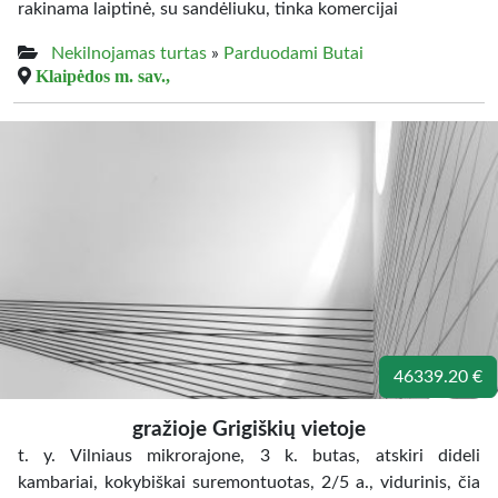
rakinama laiptinė, su sandėliuku, tinka komercijai
Nekilnojamas turtas
»
Parduodami Butai
Klaipėdos m. sav.,
46339.20 €
gražioje Grigiškių vietoje
t. y. Vilniaus mikrorajone, 3 k. butas, atskiri dideli
kambariai, kokybiškai suremontuotas, 2/5 a., vidurinis, čia