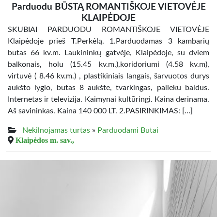
Parduodu BŪSTĄ ROMANTIŠKOJE VIETOVĖJE
KLAIPĖDOJE
SKUBIAI PARDUODU ROMANTIŠKOJE VIETOVĖJE
Klaipėdoje prieš T.Perkėlą. 1.Parduodamas 3 kambarių
butas 66 kv.m. Laukininkų gatvėje, Klaipėdoje, su dviem
balkonais, holu (15.45 kv.m.),koridoriumi (4.58 kv.m),
virtuvė ( 8.46 kv.m.) , plastikiniais langais, šarvuotos durys
aukšto lygio, butas 8 aukšte, tvarkingas, palieku baldus.
Internetas ir televizija. Kaimynai kultūringi. Kaina derinama.
Aš savininkas. Kaina 140 000 LT. 2.PASIRINKIMAS: […]
Nekilnojamas turtas
»
Parduodami Butai
Klaipėdos m. sav.,