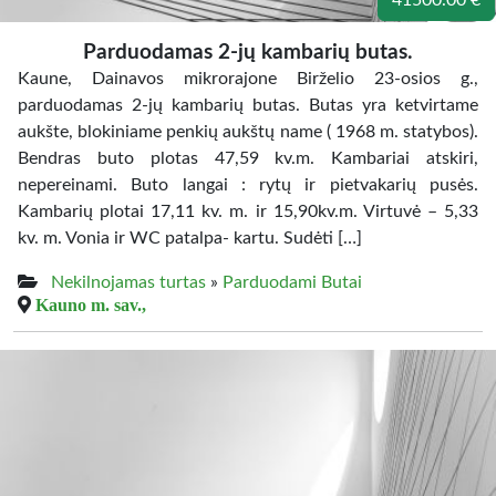
41500.00 €
Parduodamas 2-jų kambarių butas.
Kaune, Dainavos mikrorajone Birželio 23-osios g.,
parduodamas 2-jų kambarių butas. Butas yra ketvirtame
aukšte, blokiniame penkių aukštų name ( 1968 m. statybos).
Bendras buto plotas 47,59 kv.m. Kambariai atskiri,
nepereinami. Buto langai : rytų ir pietvakarių pusės.
Kambarių plotai 17,11 kv. m. ir 15,90kv.m. Virtuvė – 5,33
kv. m. Vonia ir WC patalpa- kartu. Sudėti […]
Nekilnojamas turtas
»
Parduodami Butai
Kauno m. sav.,