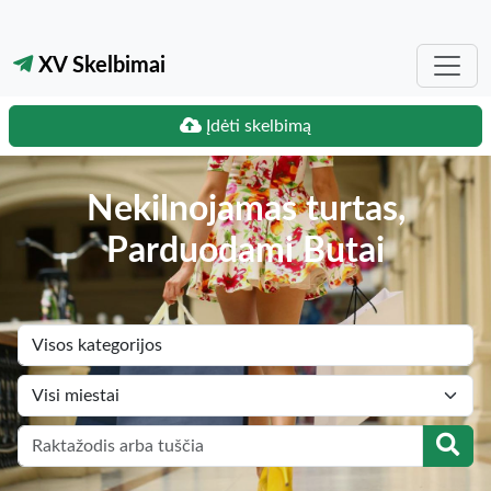
XV Skelbimai
Įdėti skelbimą
Nekilnojamas turtas,
Parduodami Butai