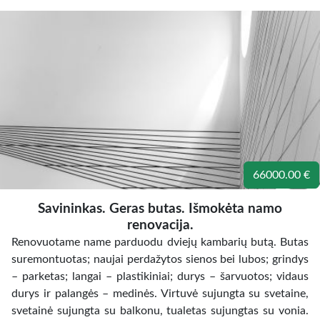
66000.00 €
Savininkas. Geras butas. Išmokėta namo
renovacija.
Renovuotame name parduodu dviejų kambarių butą. Butas
suremontuotas; naujai perdažytos sienos bei lubos; grindys
– parketas; langai – plastikiniai; durys – šarvuotos; vidaus
durys ir palangės – medinės. Virtuvė sujungta su svetaine,
svetainė sujungta su balkonu, tualetas sujungtas su vonia.