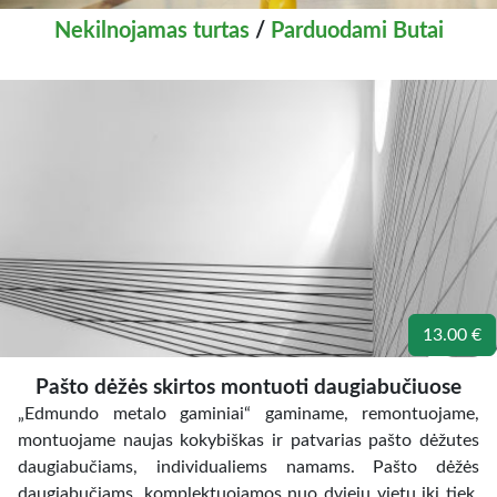
Nekilnojamas turtas
/
Parduodami Butai
13.00 €
Pašto dėžės skirtos montuoti daugiabučiuose
„Edmundo metalo gaminiai“ gaminame, remontuojame,
montuojame naujas kokybiškas ir patvarias pašto dėžutes
daugiabučiams, individualiems namams. Pašto dėžės
daugiabučiams, komplektuojamos nuo dviejų vietų iki tiek,