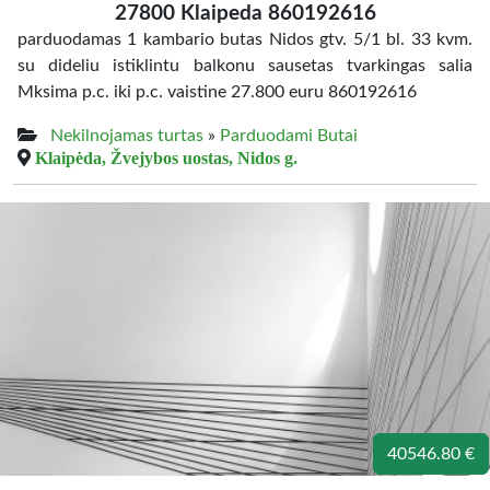
27800 Klaipeda 860192616
parduodamas 1 kambario butas Nidos gtv. 5/1 bl. 33 kvm.
su dideliu istiklintu balkonu sausetas tvarkingas salia
Mksima p.c. iki p.c. vaistine 27.800 euru 860192616
Nekilnojamas turtas
»
Parduodami Butai
Klaipėda, Žvejybos uostas, Nidos g.
40546.80 €