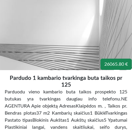
26065.80 €
Pardudo 1 kambario tvarkinga buta taikos pr
125
Parduodu vieno kambario buta taikos prospekto 125
butukas yra tvarkingas daugiau info telefonu.NE
AGENTURA Apie objektą AdresasKlaipėdos m. , Taikos pr.
Bendras plotas37 m2 Kambarių skaičius1 BūklėTvarkingas
Pastato tipasBlokinis Aukštas1 Aukštų skaičius5 Ypatumai
Plastikiniai langai, vandens skaitliukai, seifo durys,