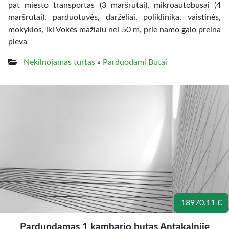
pat miesto transportas (3 maršrutai), mikroautobusai (4
maršrutai), parduotuvės, darželiai, poliklinika, vaistinės,
mokyklos, iki Vokės mažiaiu nei 50 m, prie namo galo preina
pieva
Nekilnojamas turtas
»
Parduodami Butai
18970.11 €
Parduodamas 1 kambario butas Antakalnije