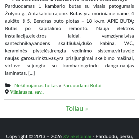
Parduodamas 1 kambario butas su visais patogumais
Žolyno g., Antakalnio rajone. Butas yra mūriniame name, 4
aukšte iš 5. Bendras buto plotas – 18 kv.m. APIE BUTĄ:
Butas po kapitalinio remonto. Nauja elektros
instaliacija,elektros laidai, vamzdynai,visa
santechnika,vandens skaitliukai,dušo kabina, WC,
keraminės plytelės,irengta vedinimo sistema,virtuveje
naujas garosurinktuvas,yra prisijungimai skelbimo mašinai,
virtuve sujungta su kambario,grindų danga-naujas
laminatas, […]
Nekilnojamas turtas
»
Parduodami Butai
Vilniaus m. sav.,
Toliau »
Copyright © 2013 – 2026
XV Skelbimai
- Parduodu, perku,