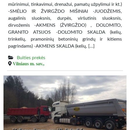
mūrinimui, tinkavimui, drenažui, pamatų užpylimui ir kt.)
-SMĖLIO IR ŽVIRGŽDO MIŠINIAI -JUODŽEMIS,
augalinis sluoksnis, durpės, viršutinis sluoksnis,
dirvožemis -AKMENS (ŽVIRGŽDO) , DOLOMITO,
GRANITO ATSIJOS -DOLOMITO SKALDA (kelių,
trinkelių, pramoninių betoninių grindų ir kitiems
pagrindams) -AKMENS SKALDA (kelių, […]
Buities prekės
Vilniaus m. sav.,