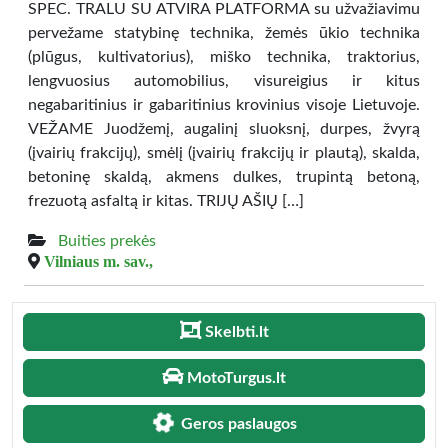
SPEC. TRALU SU ATVIRA PLATFORMA su užvažiavimu
pervežame statybinę technika, žemės ūkio technika
(plūgus, kultivatorius), miško technika, traktorius,
lengvuosius automobilius, visureigius ir kitus
negabaritinius ir gabaritinius krovinius visoje Lietuvoje.
VEŽAME Juodžemį, augalinį sluoksnį, durpes, žvyrą
(įvairių frakcijų), smėlį (įvairių frakcijų ir plautą), skalda,
betoninę skaldą, akmens dulkes, trupintą betoną,
frezuotą asfaltą ir kitas. TRIJŲ AŠIŲ […]
Buities prekės
Vilniaus m. sav.,
Skelbti.lt
MotoTurgus.lt
Geros paslaugos