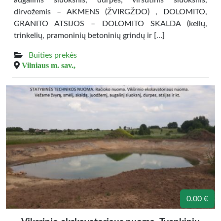
augalinis sluoksnis, durpės, viršutinis sluoksnis,
dirvožemis – AKMENS (ŽVIRGŽDO) , DOLOMITO,
GRANITO ATSIJOS – DOLOMITO SKALDA (kelių,
trinkelių, pramoninių betoninių grindų ir […]
Buities prekės
Vilniaus m. sav.,
0.00 €