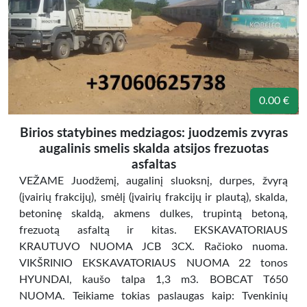
0.00 €
Birios statybines medziagos: juodzemis zvyras
augalinis smelis skalda atsijos frezuotas
asfaltas
VEŽAME Juodžemį, augalinį sluoksnį, durpes, žvyrą
(įvairių frakcijų), smėlį (įvairių frakcijų ir plautą), skalda,
betoninę skaldą, akmens dulkes, trupintą betoną,
frezuotą asfaltą ir kitas. EKSKAVATORIAUS
KRAUTUVO NUOMA JCB 3CX. Račioko nuoma.
VIKŠRINIO EKSKAVATORIAUS NUOMA 22 tonos
HYUNDAI, kaušo talpa 1,3 m3. BOBCAT T650
NUOMA. Teikiame tokias paslaugas kaip: Tvenkinių