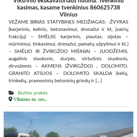
Viksrinio ekskavatoriaus nuoma. Tvenkiniu
kasimas, kasame tvenkinius 860625738
Vilnius
VEŽAME BIRIAS STATYBINES MEDŽIAGAS: -ŽVYRAS
(karjerinis, kelinis, betonavimui, drenažui ir kt, įvairių
frakcijų) – SMĖLIS( karjerinis, plautas, sijotas –
mūrinimui, tinkavimui, drenažui, pamatų užpylimui ir kt.)
– SMĖLIO IR ŽVIRGŽDO MIŠINIAI – JUODŽEMIS,
augalinis sluoksnis, durpės, viršutinis sluoksnis,
dirvožemis – AKMENS (ŽVIRGŽDO) , DOLOMITO,
GRANITO ATSIJOS – DOLOMITO SKALDA (kelių,
trinkelių, pramoninių betoninių grindų ir […]
Buities prekės
Vilniaus m. sav.,