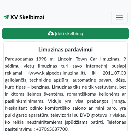
XV Skelbimai
Įdėti skelbimą
Limuzinas pardavimui
Parduodamas 1998 m. Lincoln Town Car limuzinas. 9
sėdimų vietų limuzinas turi savo internetinį puslapį
reklamai (www.klaipedoslimuzinai.lt), iki 2011.07.03
galiojančią technikinę apžiūrą, automatinę pavarų dėžę,
kuro tipas – benzinas. Limuzinas tiks ne tik vestuvėms, bet
ir kitoms šeimos šventėms, romantiškoms kelionėms ar
pasilinksminimams. Viduje yra visa prabangos įranga.
Neskaitant odinio komfortiško salono ar mini baro, yra
puiki garso aparatūra, televizoriai su DVD grotuvu ir viskas,
ko reikia neužmirštamiems įspūdžiams patirti. Telefonas
pasiteiravimui: +37065687700.