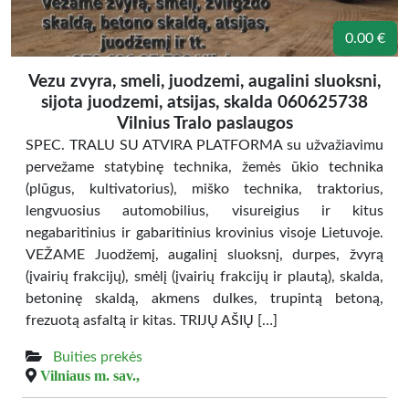
0.00 €
Vezu zvyra, smeli, juodzemi, augalini sluoksni,
sijota juodzemi, atsijas, skalda 060625738
Vilnius Tralo paslaugos
SPEC. TRALU SU ATVIRA PLATFORMA su užvažiavimu
pervežame statybinę technika, žemės ūkio technika
(plūgus, kultivatorius), miško technika, traktorius,
lengvuosius automobilius, visureigius ir kitus
negabaritinius ir gabaritinius krovinius visoje Lietuvoje.
VEŽAME Juodžemį, augalinį sluoksnį, durpes, žvyrą
(įvairių frakcijų), smėlį (įvairių frakcijų ir plautą), skalda,
betoninę skaldą, akmens dulkes, trupintą betoną,
frezuotą asfaltą ir kitas. TRIJŲ AŠIŲ […]
Buities prekės
Vilniaus m. sav.,