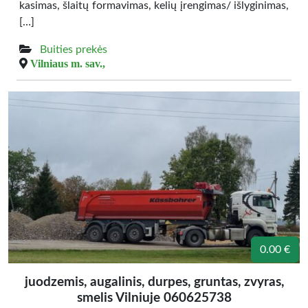
kasimas, šlaitų formavimas, kelių įrengimas/ išlyginimas,
[…]
Buities prekės
Vilniaus m. sav.,
0.00 €
juodzemis, augalinis, durpes, gruntas, zvyras,
smelis Vilniuje 060625738