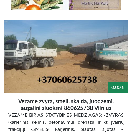
0.00 €
Vezame zvyra, smeli, skalda, juodzemi,
augalini sluoksni 860625738 Vilnius
VEŽAME BIRIAS STATYBINES MEDŽIAGAS: -ŽVYRAS
(karjerinis, kelinis, betonavimui, drenažui ir kt, įvairių
frakcijų) -SMĖLIS( karjerinis, plautas, sijotas –