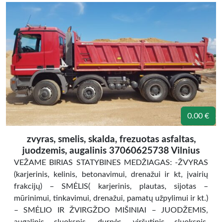
0.00 €
zvyras, smelis, skalda, frezuotas asfaltas,
juodzemis, augalinis 37060625738 Vilnius
VEŽAME BIRIAS STATYBINES MEDŽIAGAS: -ŽVYRAS
(karjerinis, kelinis, betonavimui, drenažui ir kt, įvairių
frakcijų) – SMĖLIS( karjerinis, plautas, sijotas –
mūrinimui, tinkavimui, drenažui, pamatų užpylimui ir kt.)
– SMĖLIO IR ŽVIRGŽDO MIŠINIAI – JUODŽEMIS,