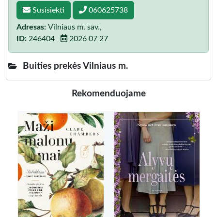
Susisiekti
060625738
Adresas:
Vilniaus m. sav.,
ID:
246404
2026 07 27
Buities prekės Vilniaus m.
Rekomenduojame