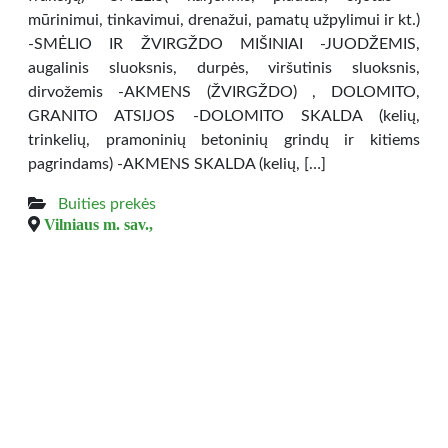
mūrinimui, tinkavimui, drenažui, pamatų užpylimui ir kt.)
-SMĖLIO IR ŽVIRGŽDO MIŠINIAI -JUODŽEMIS,
augalinis sluoksnis, durpės, viršutinis sluoksnis,
dirvožemis -AKMENS (ŽVIRGŽDO) , DOLOMITO,
GRANITO ATSIJOS -DOLOMITO SKALDA (kelių,
trinkelių, pramoninių betoninių grindų ir kitiems
pagrindams) -AKMENS SKALDA (kelių, […]
Buities prekės
Vilniaus m. sav.,