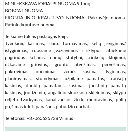
MINI EKSKAVATORIAUS NUOMA 9 tonų.
BOBCAT NUOMA.
FRONTALINIO KRAUTUVO NUOMA. Pakrovėjo nuoma.
Ratinio krautuvo nuoma
Teikiame tokias paslaugas kaip:
Tvenkinių kasimas, šlaitų formavimas, kelių įrengimas/
išlyginimas, ruošiame įvažiavimus į sklypus, atliekame
pagrindus keliams, namų statybai, trinkelių klojimui,
užkasame griovius, grunto atvežimas, pervežimas,
pakrovimas, nuėmimas, žemės kasimas, lyginimas,
planiravimas, stumdymas, užpilame pamatus, tranšėjų
kasimas, duobių pamatams kasimas, juostinių pamatų
kasimas, juodžemio, augalinio sluoksnio skleidimas, sklypo
reljefo tvarkymas, kanalizacijos žiedų montavimas, polių
gręžimas ir kiti panašaus pobūdžio darbai.
Telefonas: +37060625738 Vilnius