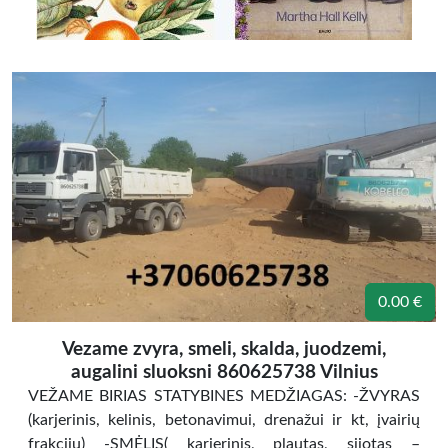
0.00 €
Vezame zvyra, smeli, skalda, juodzemi,
augalini sluoksni 860625738 Vilnius
VEŽAME BIRIAS STATYBINES MEDŽIAGAS: -ŽVYRAS
(karjerinis, kelinis, betonavimui, drenažui ir kt, įvairių
frakcijų) -SMĖLIS( karjerinis, plautas, sijotas –