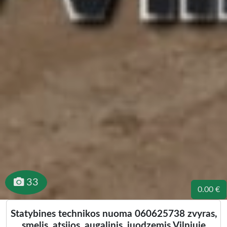
33
0.00 €
Statybines technikos nuoma 060625738 zvyras,
smelis, atsijos, augalinis, juodzemis Vilniuje