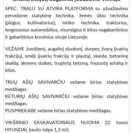
SPEC. TRALU SU ATVIRA PLATFORMA su užvažiavimu
pervežame statybinę technika, žemės ūkio technika
(plūgus, kultivatorius), miško technika, traktorius,
lengvuosius automobilius, visureigius ir kitus negabaritinius
ir gabaritinius krovinius visoje Lietuvoje.
VEŽAME Juodžemį, augalinį sluoksnį, durpes, žvyrą (įvairių
frakcijų), smėlį (įvairių frakcijų ir plautą), skalda, betoninę
skaldą, akmens dulkes, trupintą betoną, frezuotą asfaltą ir
kitas.
TRIJŲ AŠIŲ SAVIVARČIU vežame birias statybines
medžiagas.
KETURIŲ AŠIŲ SAVIVARČIU vežame birias statybines
medžiagas.
PUSPRIEKABE vežame birias statybines medžiagas.
VIKŠRINIO EKSKAVATORIAUS NUOMA 22 tonos
HYUNDAI, kaušo talpa 1,3 m3.