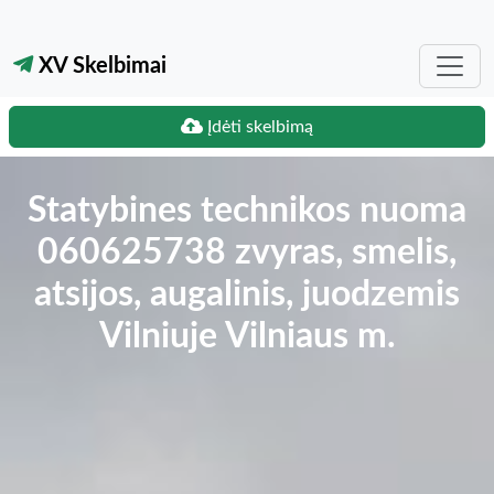
XV Skelbimai
Įdėti skelbimą
Statybines technikos nuoma
060625738 zvyras, smelis,
atsijos, augalinis, juodzemis
Vilniuje Vilniaus m.