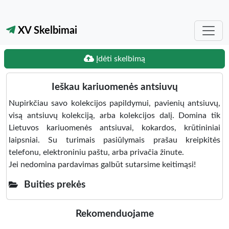
XV Skelbimai
Įdėti skelbimą
Ieškau kariuomenės antsiuvų
Nupirkčiau savo kolekcijos papildymui, pavienių antsiuvų,
visą antsiuvų kolekciją, arba kolekcijos dalį. Domina tik
Lietuvos kariuomenės antsiuvai, kokardos, krūtininiai
laipsniai. Su turimais pasiūlymais prašau kreipkitės
telefonu, elektroniniu paštu, arba privačia žinute.
Jei nedomina pardavimas galbūt sutarsime keitimąsi!
Buities prekės
Rekomenduojame