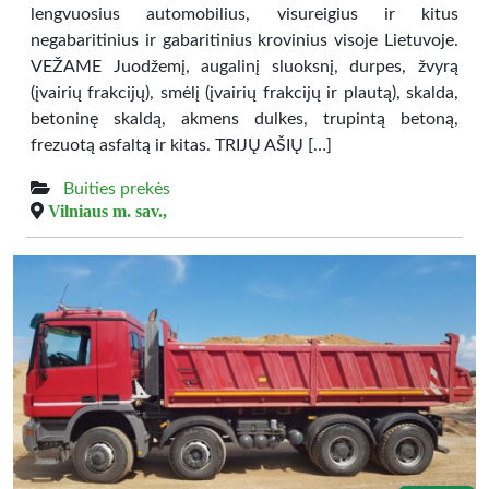
lengvuosius automobilius, visureigius ir kitus
negabaritinius ir gabaritinius krovinius visoje Lietuvoje.
VEŽAME Juodžemį, augalinį sluoksnį, durpes, žvyrą
(įvairių frakcijų), smėlį (įvairių frakcijų ir plautą), skalda,
betoninę skaldą, akmens dulkes, trupintą betoną,
frezuotą asfaltą ir kitas. TRIJŲ AŠIŲ […]
Buities prekės
Vilniaus m. sav.,