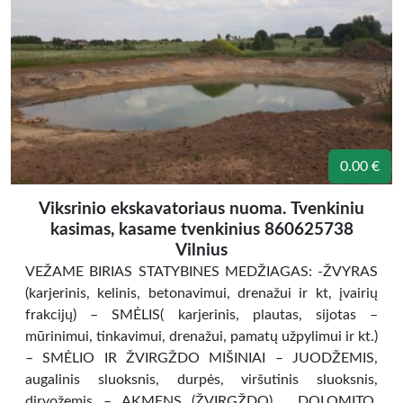
0.00 €
Viksrinio ekskavatoriaus nuoma. Tvenkiniu
kasimas, kasame tvenkinius 860625738
Vilnius
VEŽAME BIRIAS STATYBINES MEDŽIAGAS: -ŽVYRAS
(karjerinis, kelinis, betonavimui, drenažui ir kt, įvairių
frakcijų) – SMĖLIS( karjerinis, plautas, sijotas –
mūrinimui, tinkavimui, drenažui, pamatų užpylimui ir kt.)
– SMĖLIO IR ŽVIRGŽDO MIŠINIAI – JUODŽEMIS,
augalinis sluoksnis, durpės, viršutinis sluoksnis,
dirvožemis – AKMENS (ŽVIRGŽDO) , DOLOMITO,