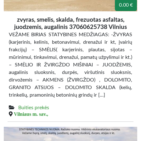
0.00 €
zvyras, smelis, skalda, frezuotas asfaltas,
juodzemis, augalinis 37060625738 Vilnius
VEŽAME BIRIAS STATYBINES MEDŽIAGAS: -ŽVYRAS
(karjerinis, kelinis, betonavimui, drenažui ir kt, įvairių
frakcijų) – SMĖLIS( karjerinis, plautas, sijotas –
mūrinimui, tinkavimui, drenažui, pamatų užpylimui ir kt.)
– SMĖLIO IR ŽVIRGŽDO MIŠINIAI – JUODŽEMIS,
augalinis sluoksnis, durpės, viršutinis sluoksnis,
dirvožemis – AKMENS (ŽVIRGŽDO) , DOLOMITO,
GRANITO ATSIJOS – DOLOMITO SKALDA (kelių,
trinkelių, pramoninių betoninių grindų ir […]
Buities prekės
Vilniaus m. sav.,