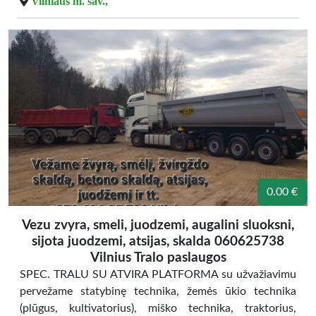
Vilniaus m. sav.,
0.00 €
Vezu zvyra, smeli, juodzemi, augalini sluoksni,
sijota juodzemi, atsijas, skalda 060625738
Vilnius Tralo paslaugos
SPEC. TRALU SU ATVIRA PLATFORMA su užvažiavimu
pervežame statybinę technika, žemės ūkio technika
(plūgus, kultivatorius), miško technika, traktorius,