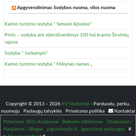
Apgyvendinimas Sodybos nuoma, vilos nuoma
Kaimo turizmo sodyba " Senasis Ąžuolas"
Pirtis – sodyba ant ežero(tvenkinys 100 ha) kranto Širvintų
rajone
Sodyba " Jurkampis"
Kaimo turizmo sodyba ” Mėlynas namas „
Copyright © 2013 – 2026
XV Skelbimai
- Parduodu, perku,
nuomoju
Paslaugų taisyklės
Privatumo politika
Kontaktai
Patarimai, SEO straipsniai
Balkono stiklinimas
Straipsniai /
Naujienos / Blogas
pigusskrydis.lt
igarsinimo paslaugos
#