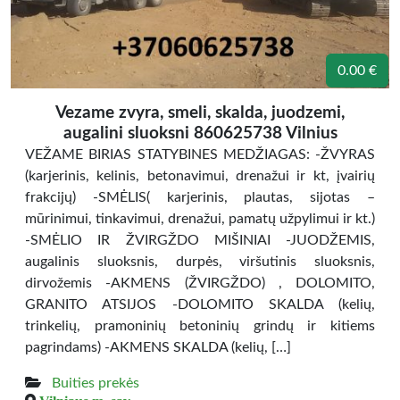
0.00 €
Vezame zvyra, smeli, skalda, juodzemi,
augalini sluoksni 860625738 Vilnius
VEŽAME BIRIAS STATYBINES MEDŽIAGAS: -ŽVYRAS
(karjerinis, kelinis, betonavimui, drenažui ir kt, įvairių
frakcijų) -SMĖLIS( karjerinis, plautas, sijotas –
mūrinimui, tinkavimui, drenažui, pamatų užpylimui ir kt.)
-SMĖLIO IR ŽVIRGŽDO MIŠINIAI -JUODŽEMIS,
augalinis sluoksnis, durpės, viršutinis sluoksnis,
dirvožemis -AKMENS (ŽVIRGŽDO) , DOLOMITO,
GRANITO ATSIJOS -DOLOMITO SKALDA (kelių,
trinkelių, pramoninių betoninių grindų ir kitiems
pagrindams) -AKMENS SKALDA (kelių, […]
Buities prekės