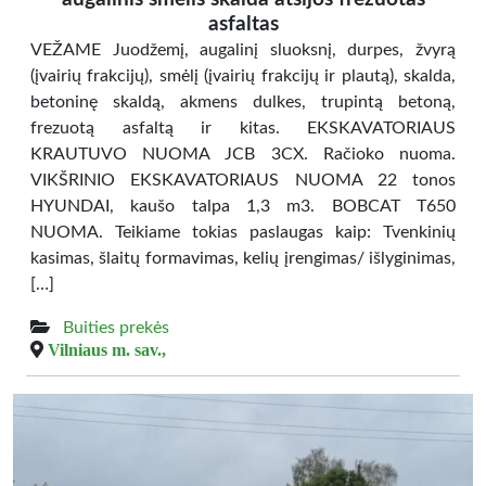
asfaltas
VEŽAME Juodžemį, augalinį sluoksnį, durpes, žvyrą
(įvairių frakcijų), smėlį (įvairių frakcijų ir plautą), skalda,
betoninę skaldą, akmens dulkes, trupintą betoną,
frezuotą asfaltą ir kitas. EKSKAVATORIAUS
KRAUTUVO NUOMA JCB 3CX. Račioko nuoma.
VIKŠRINIO EKSKAVATORIAUS NUOMA 22 tonos
HYUNDAI, kaušo talpa 1,3 m3. BOBCAT T650
NUOMA. Teikiame tokias paslaugas kaip: Tvenkinių
kasimas, šlaitų formavimas, kelių įrengimas/ išlyginimas,
[…]
Buities prekės
Vilniaus m. sav.,