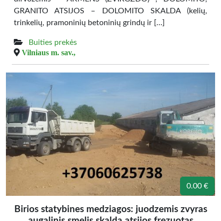
GRANITO ATSIJOS – DOLOMITO SKALDA (kelių,
trinkelių, pramoninių betoninių grindų ir […]
Buities prekės
Vilniaus m. sav.,
0.00 €
Birios statybines medziagos: juodzemis zvyras
augalinis smelis skalda atsijos frezuotas