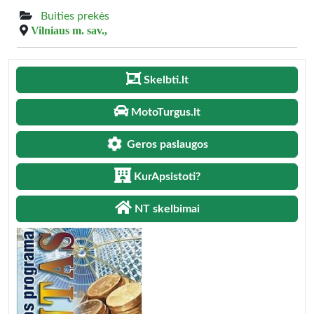
Buities prekės
Vilniaus m. sav.,
Skelbti.lt
MotoTurgus.lt
Geros paslaugos
KurApsistoti?
NT skelbimai