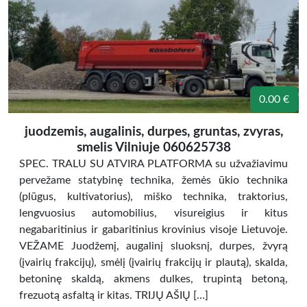
0.00 €
juodzemis, augalinis, durpes, gruntas, zvyras,
smelis Vilniuje 060625738
SPEC. TRALU SU ATVIRA PLATFORMA su užvažiavimu
pervežame statybinę technika, žemės ūkio technika
(plūgus, kultivatorius), miško technika, traktorius,
lengvuosius automobilius, visureigius ir kitus
negabaritinius ir gabaritinius krovinius visoje Lietuvoje.
VEŽAME Juodžemį, augalinį sluoksnį, durpes, žvyrą
(įvairių frakcijų), smėlį (įvairių frakcijų ir plautą), skalda,
betoninę skaldą, akmens dulkes, trupintą betoną,
frezuotą asfaltą ir kitas. TRIJŲ AŠIŲ […]