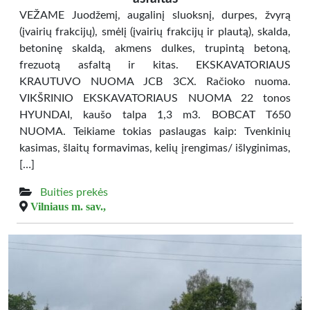
VEŽAME Juodžemį, augalinį sluoksnį, durpes, žvyrą
(įvairių frakcijų), smėlį (įvairių frakcijų ir plautą), skalda,
betoninę skaldą, akmens dulkes, trupintą betoną,
frezuotą asfaltą ir kitas. EKSKAVATORIAUS
KRAUTUVO NUOMA JCB 3CX. Račioko nuoma.
VIKŠRINIO EKSKAVATORIAUS NUOMA 22 tonos
HYUNDAI, kaušo talpa 1,3 m3. BOBCAT T650
NUOMA. Teikiame tokias paslaugas kaip: Tvenkinių
kasimas, šlaitų formavimas, kelių įrengimas/ išlyginimas,
[…]
Buities prekės
Vilniaus m. sav.,