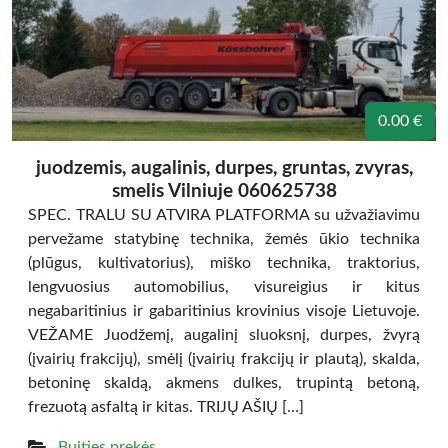
0.00 €
juodzemis, augalinis, durpes, gruntas, zvyras,
smelis Vilniuje 060625738
SPEC. TRALU SU ATVIRA PLATFORMA su užvažiavimu
pervežame statybinę technika, žemės ūkio technika
(plūgus, kultivatorius), miško technika, traktorius,
lengvuosius automobilius, visureigius ir kitus
negabaritinius ir gabaritinius krovinius visoje Lietuvoje.
VEŽAME Juodžemį, augalinį sluoksnį, durpes, žvyrą
(įvairių frakcijų), smėlį (įvairių frakcijų ir plautą), skalda,
betoninę skaldą, akmens dulkes, trupintą betoną,
frezuotą asfaltą ir kitas. TRIJŲ AŠIŲ […]
Buities prekės