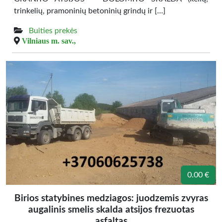
trinkelių, pramoninių betoninių grindų ir […]
Buities prekės
Vilniaus m. sav.,
0.00 €
Birios statybines medziagos: juodzemis zvyras
augalinis smelis skalda atsijos frezuotas
asfaltas