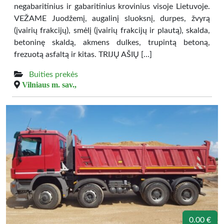
negabaritinius ir gabaritinius krovinius visoje Lietuvoje.
VEŽAME Juodžemį, augalinį sluoksnį, durpes, žvyrą
(įvairių frakcijų), smėlį (įvairių frakcijų ir plautą), skalda,
betoninę skaldą, akmens dulkes, trupintą betoną,
frezuotą asfaltą ir kitas. TRIJŲ AŠIŲ […]
Buities prekės
Vilniaus m. sav.,
0.00 €