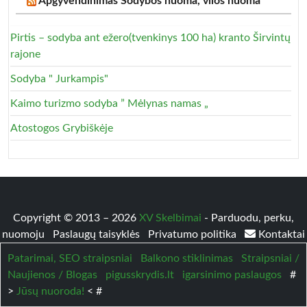
Apgyvendinimas Sodybos nuoma, vilos nuoma
Pirtis – sodyba ant ežero(tvenkinys 100 ha) kranto Širvintų
rajone
Sodyba " Jurkampis"
Kaimo turizmo sodyba ” Mėlynas namas „
Atostogos Grybiškėje
Copyright © 2013 – 2026
XV Skelbimai
- Parduodu, perku,
nuomoju
Paslaugų taisyklės
Privatumo politika
Kontaktai
Patarimai, SEO straipsniai
Balkono stiklinimas
Straipsniai /
Naujienos / Blogas
pigusskrydis.lt
igarsinimo paslaugos
#
>
Jūsų nuoroda!
< #