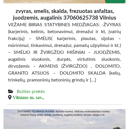
zvyras, smelis, skalda, frezuotas asfaltas,
juodzemis, augalinis 37060625738 Vilnius
VEŽAME BIRIAS STATYBINES MEDŽIAGAS: -ŽVYRAS
(karjerinis, kelinis, betonavimui, drenažui ir kt, įvairių
frakcijų) – SMĖLIS( karjerinis, plautas, sijotas –
mūrinimui, tinkavimui, drenažui, pamatų užpylimui ir kt.)
– SMĖLIO IR ŽVIRGŽDO MIŠINIAI – JUODŽEMIS,
augalinis sluoksnis, durpės, viršutinis sluoksnis,
dirvožemis – AKMENS (ŽVIRGŽDO) , DOLOMITO,
GRANITO ATSIJOS – DOLOMITO SKALDA (kelių,
trinkelių, pramoninių betoninių grindų ir […]
Buities prekės
Vilniaus m. sav.,