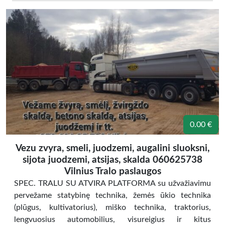
0.00 €
Vezu zvyra, smeli, juodzemi, augalini sluoksni,
sijota juodzemi, atsijas, skalda 060625738
Vilnius Tralo paslaugos
SPEC. TRALU SU ATVIRA PLATFORMA su užvažiavimu
pervežame statybinę technika, žemės ūkio technika
(plūgus, kultivatorius), miško technika, traktorius,
lengvuosius automobilius, visureigius ir kitus