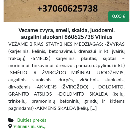
0.00 €
Vezame zvyra, smeli, skalda, juodzemi,
augalini sluoksni 860625738 Vilnius
VEŽAME BIRIAS STATYBINES MEDŽIAGAS: -ŽVYRAS
(karjerinis, kelinis, betonavimui, drenažui ir kt, įvairių
frakcijų) -SMĖLIS( karjerinis, plautas, sijotas –
mūrinimui, tinkavimui, drenažui, pamatų užpylimui ir kt.)
-SMĖLIO IR ŽVIRGŽDO MIŠINIAI -JUODŽEMIS,
augalinis sluoksnis, durpės, viršutinis sluoksnis,
dirvožemis -AKMENS (ŽVIRGŽDO) , DOLOMITO,
GRANITO ATSIJOS -DOLOMITO SKALDA (kelių,
trinkelių, pramoninių betoninių grindų ir kitiems
pagrindams) -AKMENS SKALDA (kelių, […]
Buities prekės
Vilniaus m. sav.,