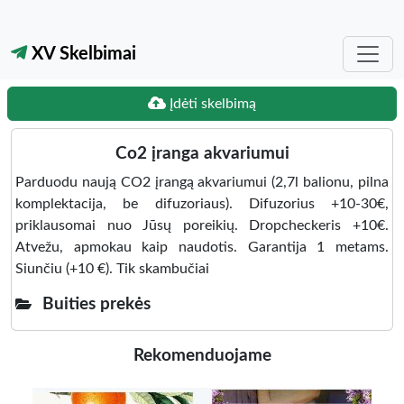
XV Skelbimai
Įdėti skelbimą
Co2 įranga akvariumui
Parduodu naują CO2 įrangą akvariumui (2,7l balionu, pilna
komplektacija, be difuzoriaus). Difuzorius +10-30€,
priklausomai nuo Jūsų poreikių. Dropcheckeris +10€.
Atvežu, apmokau kaip naudotis. Garantija 1 metams.
Siunčiu (+10 €). Tik skambučiai
Buities prekės
Rekomenduojame