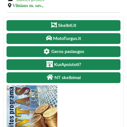
Vilniaus m. sav.,
Skelbti.lt
MotoTurgus.lt
Geros paslaugos
KurApsistoti?
NT skelbimai