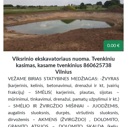
0.00 €
Viksrinio ekskavatoriaus nuoma. Tvenkiniu
kasimas, kasame tvenkinius 860625738
Vilnius
VEŽAME BIRIAS STATYBINES MEDŽIAGAS: -ŽVYRAS
(karjerinis, kelinis, betonavimui, drenažui ir kt, įvairių
frakcijų) – SMĖLIS( karjerinis, plautas, sijotas –
mūrinimui, tinkavimui, drenažui, pamatų užpylimui ir kt.)
– SMĖLIO IR ŽVIRGŽDO MIŠINIAI – JUODŽEMIS,
augalinis sluoksnis, durpės, viršutinis sluoksnis,
dirvožemis – AKMENS (ŽVIRGŽDO) , DOLOMITO,
GRANITO ATSIJOS – DOLOMITO SKALDA (kelių,