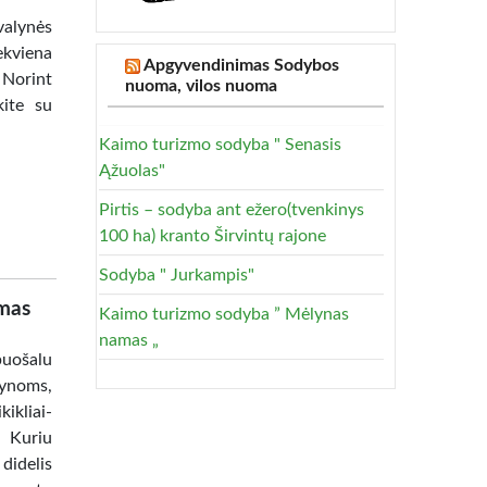
alynės
ekviena
Apgyvendinimas Sodybos
 Norint
nuoma, vilos nuoma
kite su
Kaimo turizmo sodyba " Senasis
Ąžuolas"
Pirtis – sodyba ant ežero(tvenkinys
100 ha) kranto Širvintų rajone
Sodyba " Jurkampis"
imas
Kaimo turizmo sodyba ” Mėlynas
namas „
uošalu
tynoms,
ikliai-
. Kuriu
idelis