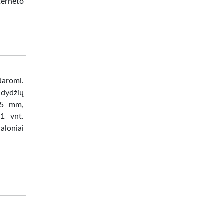
terneto
aromi.
ų dydžių
255 mm,
1 vnt.
aloniai