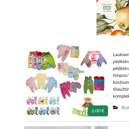
Laukiame
pėdkeln
pėdkeln
timpos/
kostium
šliauž
komplekt
Bui
2.00 €