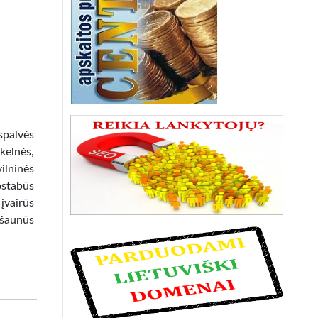
spalvės
kelnės,
ilninės
ostabūs
įvairūs
šaunūs