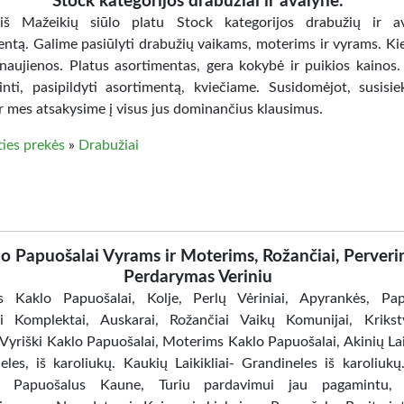
Stock kategorijos drabužiai ir avalynė.
iš Mažeikių siūlo platu Stock kategorijos drabužių ir av
entą. Galime pasiūlyti drabužių vaikams, moterims ir vyrams. Ki
 naujienos. Platus asortimentas, gera kokybė ir puikios kainos.
jinti, pasipildyti asortimentą, kviečiame. Susidomėjot, susisie
r mes atsakysime į visus jus dominančius klausimus.
ties prekės
»
Drabužiai
o Papuošalai Vyrams ir Moterims, Rožančiai, Perver
Perdarymas Veriniu
 Kaklo Papuošalai, Kolje, Perlų Vėriniai, Apyrankės, Pap
ai Komplektai, Auskarai, Rožančiai Vaikų Komunijai, Kriks
Vyriški Kaklo Papuošalai, Moterims Kaklo Papuošalai, Akinių Laik
eles, iš karoliukų. Kaukių Laikikliai- Grandineles iš karoliukų
 Papuošalus Kaune, Turiu pardavimui jau pagamintu, d