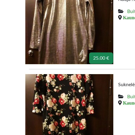
Bui
Kauno
25.00 €
Suknelė 
Bui
Kauno