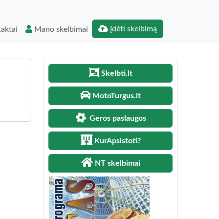
Įdėti skelbimą
aktai
Mano skelbimai
Skelbti.lt
MotoTurgus.lt
Geros paslaugos
KurApsistoti?
NT skelbimai