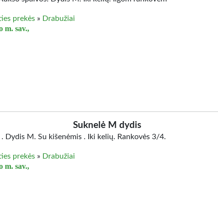
ties prekės
»
Drabužiai
 m. sav.,
Suknelė M dydis
. Dydis M. Su kišenėmis . Iki kelių. Rankovės 3/4.
ties prekės
»
Drabužiai
 m. sav.,