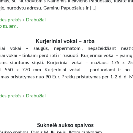
kimas, su Nurodytomis Kainomis kiekvieno Papuošalo, Rasite in
ėje, nurodytu adresu. Gaminu Papuošalus ir […]
ties prekės
»
Drabužiai
 m. sav.,
Kurjeriniai vokai – arba
iniai vokai – saugūs, nepermatomi, nepažeidžiant neatid
iai vokai – tinkami perdirbti ir rūšiuoti. Kurjeriniai vokai – įvairi
goms siuntoms siųsti. Kurjeriniai vokai – mažiausi 175 x 
usi 550 x 770 mm Kurjeriniai vokai – parduodami ir po 
as pristatymas nuo 90 Eur. Prekių pristatymas per 1-2 d. d. M
ties prekės
»
Drabužiai
Suknelė aukso spalvos
Aukso spalvos. Dydis M. Iki kelių. Ilgom rankovėm