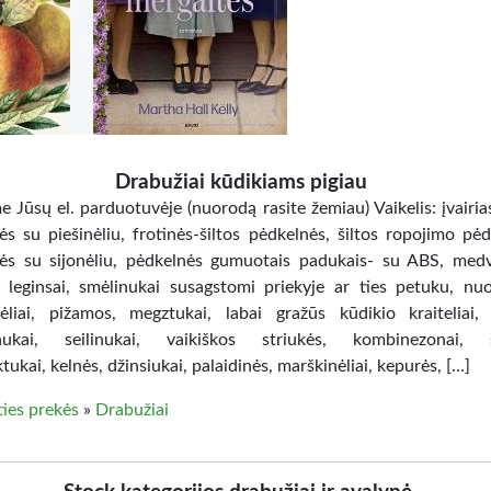
Drabužiai kūdikiams pigiau
 Jūsų el. parduotuvėje (nuorodą rasite žemiau) Vaikelis: įvairia
ės su piešinėliu, frotinės-šiltos pėdkelnės, šiltos ropojimo pėd
ės su sijonėliu, pėdkelnės gumuotais padukais- su ABS, medv
 leginsai, smėlinukai susagstomi priekyje ar ties petuku, nu
ėliai, pižamos, megztukai, labai gražūs kūdikio kraiteliai, 
tinukai, seilinukai, vaikiškos striukės, kombinezonai, 
ukai, kelnės, džinsiukai, palaidinės, marškinėliai, kepurės, […]
ties prekės
»
Drabužiai