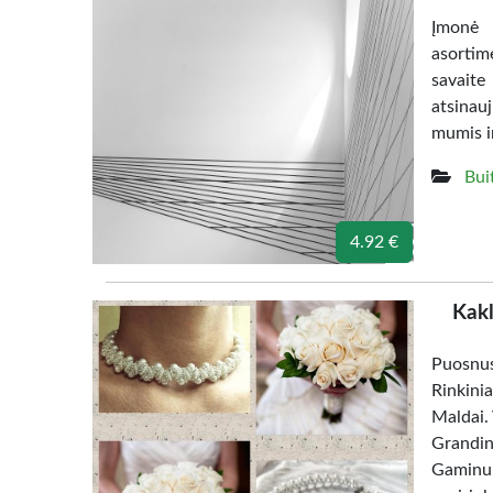
Įmonė 
asortim
savaite
atsinau
mumis i
Bui
4.92 €
Kakl
Puosnus
Rinkini
Maldai. 
Grandin
Gaminu