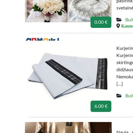
pasirin
svetain
Bui
0.00 €
Kauno
Kurjer
Kurjerin
skirtin
didžia
Nemokam
[…]
Bui
6.00 €
Nauja . 