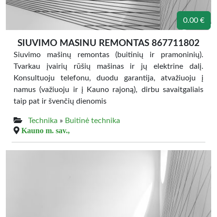
0.00 €
SIUVIMO MASINU REMONTAS 867711802
Siuvimo mašinų remontas (buitinių ir pramoninių).
Tvarkau įvairių rūšių mašinas ir jų elektrine dalį.
Konsultuoju telefonu, duodu garantija, atvažiuoju į
namus (važiuoju ir į Kauno rajoną), dirbu savaitgaliais
taip pat ir švenčių dienomis
Technika
»
Buitinė technika
Kauno m. sav.,