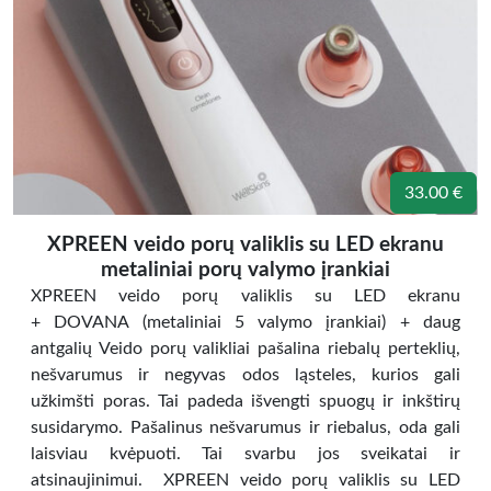
33.00 €
XPREEN veido porų valiklis su LED ekranu
metaliniai porų valymo įrankiai
XPREEN veido porų valiklis su LED ekranu
+ DOVANA (metaliniai 5 valymo įrankiai) + daug
antgalių Veido porų valikliai pašalina riebalų perteklių,
nešvarumus ir negyvas odos ląsteles, kurios gali
užkimšti poras. Tai padeda išvengti spuogų ir inkštirų
susidarymo. Pašalinus nešvarumus ir riebalus, oda gali
laisviau kvėpuoti. Tai svarbu jos sveikatai ir
atsinaujinimui. XPREEN veido porų valiklis su LED