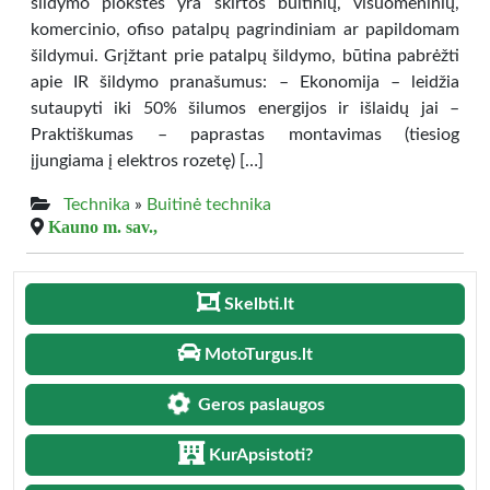
šildymo plokštės yra skirtos buitinių, visuomeninių,
komercinio, ofiso patalpų pagrindiniam ar papildomam
šildymui. Grįžtant prie patalpų šildymo, būtina pabrėžti
apie IR šildymo pranašumus: – Ekonomija – leidžia
sutaupyti iki 50% šilumos energijos ir išlaidų jai –
Praktiškumas – paprastas montavimas (tiesiog
įjungiama į elektros rozetę) […]
Technika
»
Buitinė technika
Kauno m. sav.,
Skelbti.lt
MotoTurgus.lt
Geros paslaugos
KurApsistoti?