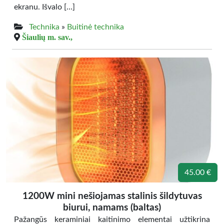
ekranu. Išvalo […]
Technika
»
Buitinė technika
Šiaulių m. sav.,
45.00 €
1200W mini nešiojamas stalinis šildytuvas
biurui, namams (baltas)
Pažangūs keraminiai kaitinimo elementai užtikrina