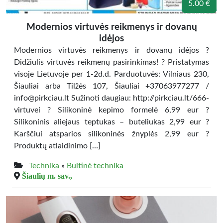
5.00 €
Modernios virtuvės reikmenys ir dovanų
idėjos
Modernios virtuvės reikmenys ir dovanų idėjos ?
Didžiulis virtuvės reikmenų pasirinkimas! ? Pristatymas
visoje Lietuvoje per 1-2d.d. Parduotuvės: Vilniaus 230,
Šiauliai arba Tilžės 107, Šiauliai +37063977277 /
info@pirkciau.lt Sužinoti daugiau: http://pirkciau.lt/666-
virtuvei ? Silikoninė kepimo formelė 6,99 eur ?
Silikoninis aliejaus teptukas – buteliukas 2,99 eur ?
Karščiui atsparios silikoninės žnyplės 2,99 eur ?
Produktų atlaidinimo […]
Technika
»
Buitinė technika
Šiaulių m. sav.,