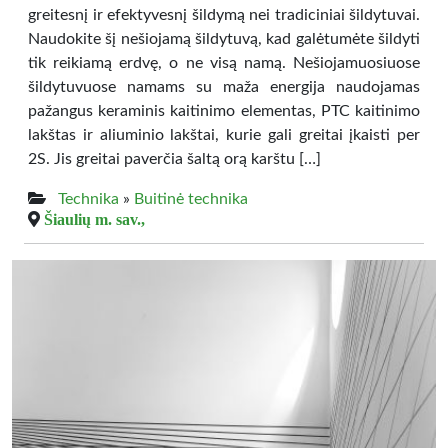
greitesnį ir efektyvesnį šildymą nei tradiciniai šildytuvai.
Naudokite šį nešiojamą šildytuvą, kad galėtumėte šildyti
tik reikiamą erdvę, o ne visą namą. Nešiojamuosiuose
šildytuvuose namams su maža energija naudojamas
pažangus keraminis kaitinimo elementas, PTC kaitinimo
lakštas ir aliuminio lakštai, kurie gali greitai įkaisti per
2S. Jis greitai paverčia šaltą orą karštu […]
Technika
»
Buitinė technika
Šiaulių m. sav.,