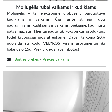
Moliūgėlis rūbai vaikams ir kūdikiams
Moliūgėlis – tai elektroninė drabužėlių parduotuvė
kūdikiams ir vaikams. Čia rasite stilingų rūbų
naujagimiams, kūdikiams ir vaikams! Siekiame, kad mūsų
patys mažiausi klientai gautų tik kokybiškus produktus,
todėl kruopščiai juos atrenkame. Dabar taikoma 20%
nuolaida su kodu VELYKOS visam asortimentui iki
balandžio 15d. Prekių kiekis labai ribotas!
Buities prekės
»
Prekės vaikams