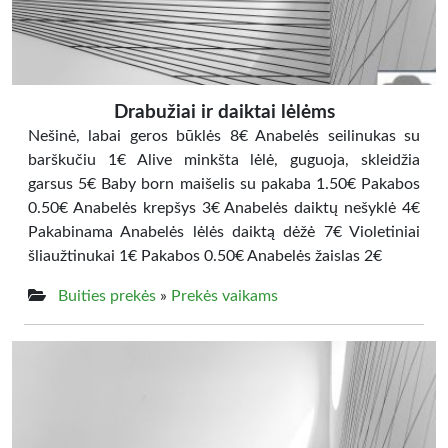
Drabužiai ir daiktai lėlėms
Nešinė, labai geros būklės 8€ Anabelės seilinukas su
barškučiu 1€ Alive minkšta lėlė, guguoja, skleidžia
garsus 5€ Baby born maišelis su pakaba 1.50€ Pakabos
0.50€ Anabelės krepšys 3€ Anabelės daiktų nešyklė 4€
Pakabinama Anabelės lėlės daiktą dėžė 7€ Violetiniai
šliaužtinukai 1€ Pakabos 0.50€ Anabelės žaislas 2€
Buities prekės
»
Prekės vaikams