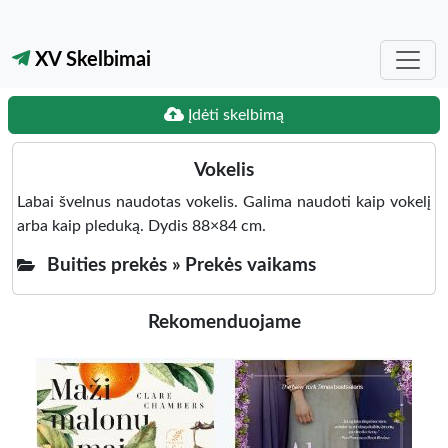
XV Skelbimai
Įdėti skelbimą
Vokelis
Labai švelnus naudotas vokelis. Galima naudoti kaip vokelį
arba kaip pleduką. Dydis 88×84 cm.
Buities prekės »
Prekės vaikams
Rekomenduojame