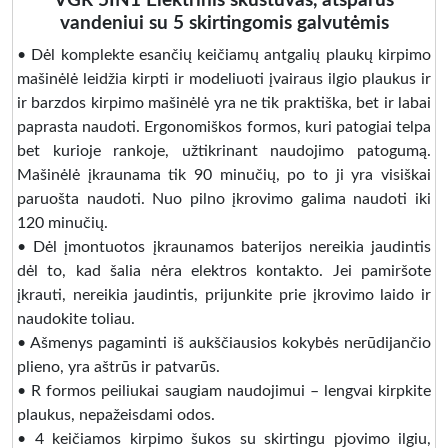
VGR 5IN1 Elektrinis skustuvas, atsparus
vandeniui su 5 skirtingomis galvutėmis
• Dėl komplekte esančių keičiamų antgalių plaukų kirpimo
mašinėlė leidžia kirpti ir modeliuoti įvairaus ilgio plaukus ir
ir barzdos kirpimo mašinėlė yra ne tik praktiška, bet ir labai
paprasta naudoti. Ergonomiškos formos, kuri patogiai telpa
bet kurioje rankoje, užtikrinant naudojimo patogumą.
Mašinėlė įkraunama tik 90 minučių, po to ji yra visiškai
paruošta naudoti. Nuo pilno įkrovimo galima naudoti iki
120 minučių.
• Dėl įmontuotos įkraunamos baterijos nereikia jaudintis
dėl to, kad šalia nėra elektros kontakto. Jei pamiršote
įkrauti, nereikia jaudintis, prijunkite prie įkrovimo laido ir
naudokite toliau.
• Ašmenys pagaminti iš aukščiausios kokybės nerūdijančio
plieno, yra aštrūs ir patvarūs.
• R formos peiliukai saugiam naudojimui – lengvai kirpkite
plaukus, nepažeisdami odos.
• 4 keičiamos kirpimo šukos su skirtingu pjovimo ilgiu,