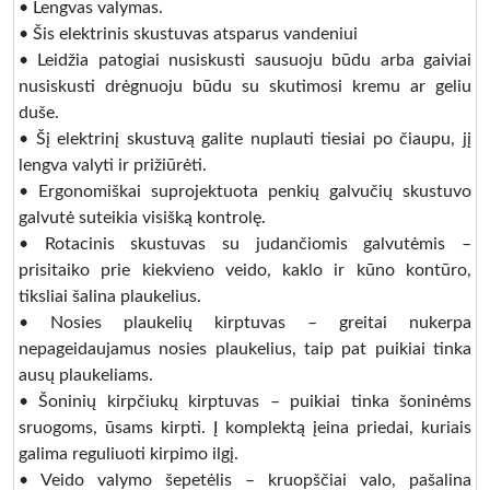
• Lengvas valymas.
• Šis elektrinis skustuvas atsparus vandeniui
• Leidžia patogiai nusiskusti sausuoju būdu arba gaiviai
nusiskusti drėgnuoju būdu su skutimosi kremu ar geliu
duše.
• Šį elektrinį skustuvą galite nuplauti tiesiai po čiaupu, jį
lengva valyti ir prižiūrėti.
• Ergonomiškai suprojektuota penkių galvučių skustuvo
galvutė suteikia visišką kontrolę.
• Rotacinis skustuvas su judančiomis galvutėmis –
prisitaiko prie kiekvieno veido, kaklo ir kūno kontūro,
tiksliai šalina plaukelius.
• Nosies plaukelių kirptuvas – greitai nukerpa
nepageidaujamus nosies plaukelius, taip pat puikiai tinka
ausų plaukeliams.
• Šoninių kirpčiukų kirptuvas – puikiai tinka šoninėms
sruogoms, ūsams kirpti. Į komplektą įeina priedai, kuriais
galima reguliuoti kirpimo ilgį.
• Veido valymo šepetėlis – kruopščiai valo, pašalina