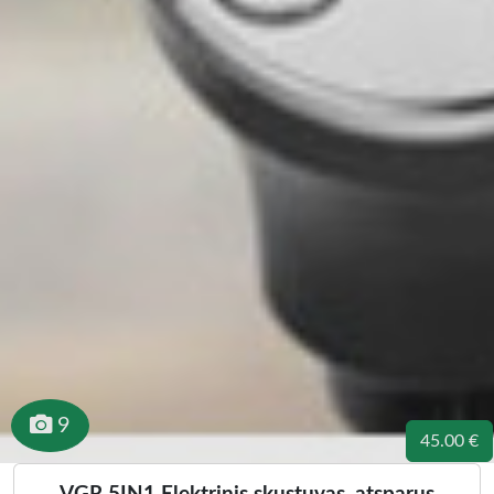
9
45.00 €