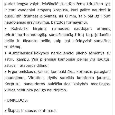
kurias lengva valyti. Mašinėlė skleidžia žemą triukšmo lygį
ir turi vandeniui atsparų korpusą, kurį galite naudoti ir
duše. Itin trumpas pjovimas, iki 0 mm, taip pat gali būti
naudojamas graviravimui, barzdos formavimui.
• Kokybiški kirpimai namuose, naudojant ašmenų
tvirtinimo technologiją, sumažinančią trintį tarp judančio
peilio ir fiksuoto peilio, taip pat efektyviai sumažina
triukšmą.
• Aukščiausios kokybės nerūdijančio plieno ašmenys su
aštriu kampu. Visi plieniniai kampiniai peiliai yra saugūs,
aštrūs ir atsparūs dilimui.
• Ergonomiškas dizainas: kompaktiškas korpusas patogiam
naudojimui. Vidutinis dydis suteikia komforto jausmą.
Korpusui panaudotos aukščiausios kokybės medžiagos,
kurios neblunka po ilgo naudojimo.
FUNKCIJOS:
• Šlapias ir sausas skutimasis.