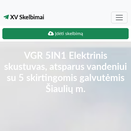
XV Skelbimai
Įdėti skelbimą
VGR 5IN1 Elektrinis
skustuvas, atsparus vandeniui
su 5 skirtingomis galvutėmis
Šiaulių m.