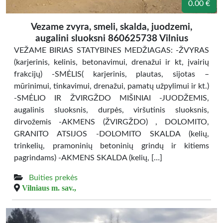
0.00 €
Vezame zvyra, smeli, skalda, juodzemi,
augalini sluoksni 860625738 Vilnius
VEŽAME BIRIAS STATYBINES MEDŽIAGAS: -ŽVYRAS
(karjerinis, kelinis, betonavimui, drenažui ir kt, įvairių
frakcijų) -SMĖLIS( karjerinis, plautas, sijotas –
mūrinimui, tinkavimui, drenažui, pamatų užpylimui ir kt.)
-SMĖLIO IR ŽVIRGŽDO MIŠINIAI -JUODŽEMIS,
augalinis sluoksnis, durpės, viršutinis sluoksnis,
dirvožemis -AKMENS (ŽVIRGŽDO) , DOLOMITO,
GRANITO ATSIJOS -DOLOMITO SKALDA (kelių,
trinkelių, pramoninių betoninių grindų ir kitiems
pagrindams) -AKMENS SKALDA (kelių, […]
Buities prekės
Vilniaus m. sav.,