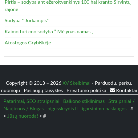
Pirtis – sodyba ant ežero(tvenkinys 100 ha) kranto Širvintų
rajone
Sodyba " Jurkampis"
Kaimo turizmo sodyba ” Mėlynas namas „
Atostogos Grybiškėje
Copyright © 2013 – 2026
XV Skelbimai
- Parduodu, perku,
nuomoju
Paslaugų taisyklės
Privatumo politika
Kontaktai
Patarimai, SEO straipsniai
Balkono stiklinimas
Straipsniai /
Naujienos / Blogas
pigusskrydis.lt
igarsinimo paslaugos
#
>
Jūsų nuoroda!
< #