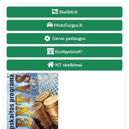
Skelbti.lt
MotoTurgus.lt
Geros paslaugos
KurApsistoti?
NT skelbimai