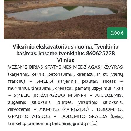
0.00 €
Viksrinio ekskavatoriaus nuoma. Tvenkiniu
kasimas, kasame tvenkinius 860625738
Vilnius
VEŽAME BIRIAS STATYBINES MEDŽIAGAS: -ŽVYRAS
(karjerinis, kelinis, betonavimui, drenažui ir kt, įvairių
frakcijų) – SMĖLIS( karjerinis, plautas, sijotas –
mūrinimui, tinkavimui, drenažui, pamatų užpylimui ir kt.)
– SMĖLIO IR ŽVIRGŽDO MIŠINIAI – JUODŽEMIS,
augalinis sluoksnis, durpės, viršutinis sluoksnis,
dirvožemis – AKMENS (ŽVIRGŽDO) , DOLOMITO,
GRANITO ATSIJOS – DOLOMITO SKALDA (kelių,
trinkelių, pramoninių betoninių grindų ir […]