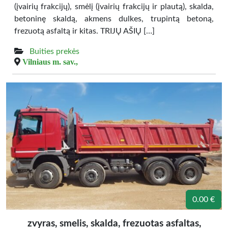
(įvairių frakcijų), smėlį (įvairių frakcijų ir plautą), skalda,
betoninę skaldą, akmens dulkes, trupintą betoną,
frezuotą asfaltą ir kitas. TRIJŲ AŠIŲ […]
Buities prekės
Vilniaus m. sav.,
0.00 €
zvyras, smelis, skalda, frezuotas asfaltas,