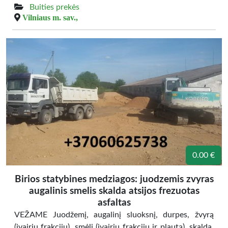
Buities prekės
Vilniaus m. sav.,
0.00 €
Birios statybines medziagos: juodzemis zvyras
augalinis smelis skalda atsijos frezuotas
asfaltas
VEŽAME Juodžemį, augalinį sluoksnį, durpes, žvyrą
(įvairių frakcijų), smėlį (įvairių frakcijų ir plautą), skalda,