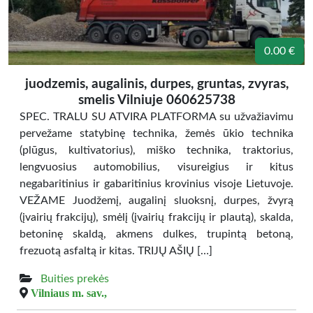
0.00 €
juodzemis, augalinis, durpes, gruntas, zvyras,
smelis Vilniuje 060625738
SPEC. TRALU SU ATVIRA PLATFORMA su užvažiavimu
pervežame statybinę technika, žemės ūkio technika
(plūgus, kultivatorius), miško technika, traktorius,
lengvuosius automobilius, visureigius ir kitus
negabaritinius ir gabaritinius krovinius visoje Lietuvoje.
VEŽAME Juodžemį, augalinį sluoksnį, durpes, žvyrą
(įvairių frakcijų), smėlį (įvairių frakcijų ir plautą), skalda,
betoninę skaldą, akmens dulkes, trupintą betoną,
frezuotą asfaltą ir kitas. TRIJŲ AŠIŲ […]
Buities prekės
Vilniaus m. sav.,