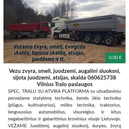
0.00 €
Vezu zvyra, smeli, juodzemi, augalini sluoksni,
sijota juodzemi, atsijas, skalda 060625738
Vilnius Tralo paslaugos
SPEC. TRALU SU ATVIRA PLATFORMA su užvažiavimu
pervežame statybinę technika, žemės ūkio technika
(plūgus, kultivatorius), miško technika, traktorius,
lengvuosius automobilius, visureigius ir kitus
negabaritinius ir gabaritinius krovinius visoje Lietuvoje.
VEŽAME Juodžemį, augalinį sluoksnį, durpes, žvyrą