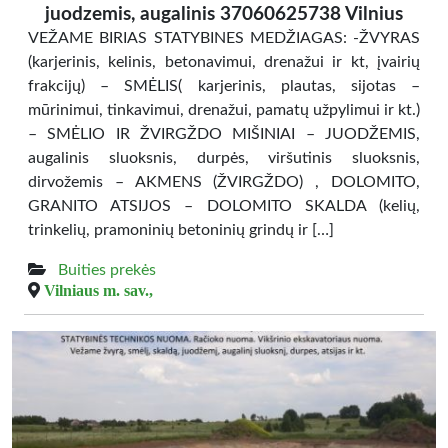
juodzemis, augalinis 37060625738 Vilnius
VEŽAME BIRIAS STATYBINES MEDŽIAGAS: -ŽVYRAS
(karjerinis, kelinis, betonavimui, drenažui ir kt, įvairių
frakcijų) – SMĖLIS( karjerinis, plautas, sijotas –
mūrinimui, tinkavimui, drenažui, pamatų užpylimui ir kt.)
– SMĖLIO IR ŽVIRGŽDO MIŠINIAI – JUODŽEMIS,
augalinis sluoksnis, durpės, viršutinis sluoksnis,
dirvožemis – AKMENS (ŽVIRGŽDO) , DOLOMITO,
GRANITO ATSIJOS – DOLOMITO SKALDA (kelių,
trinkelių, pramoninių betoninių grindų ir […]
Buities prekės
Vilniaus m. sav.,