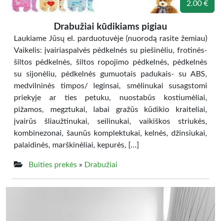
2.00 €
Drabužiai kūdikiams pigiau
Laukiame Jūsų el. parduotuvėje (nuorodą rasite žemiau)
Vaikelis: įvairiaspalvės pėdkelnės su piešinėliu, frotinės-
šiltos pėdkelnės, šiltos ropojimo pėdkelnės, pėdkelnės
su sijonėliu, pėdkelnės gumuotais padukais- su ABS,
medvilninės timpos/ leginsai, smėlinukai susagstomi
priekyje ar ties petuku, nuostabūs kostiumėliai,
pižamos, megztukai, labai gražūs kūdikio kraiteliai,
įvairūs šliaužtinukai, seilinukai, vaikiškos striukės,
kombinezonai, šaunūs komplektukai, kelnės, džinsiukai,
palaidinės, marškinėliai, kepurės, […]
Buities prekės
»
Drabužiai