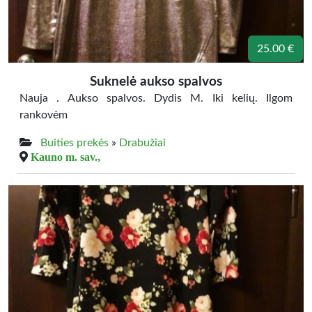
25.00 €
Suknelė aukso spalvos
Nauja . Aukso spalvos. Dydis M. Iki kelių. Ilgom
rankovėm
Buities prekės
»
Drabužiai
Kauno m. sav.,