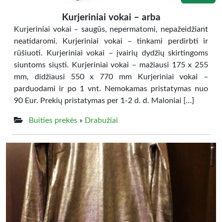
Kurjeriniai vokai – arba
Kurjeriniai vokai – saugūs, nepermatomi, nepažeidžiant
neatidaromi. Kurjeriniai vokai – tinkami perdirbti ir
rūšiuoti. Kurjeriniai vokai – įvairių dydžių skirtingoms
siuntoms siųsti. Kurjeriniai vokai – mažiausi 175 x 255
mm, didžiausi 550 x 770 mm Kurjeriniai vokai –
parduodami ir po 1 vnt. Nemokamas pristatymas nuo
90 Eur. Prekių pristatymas per 1-2 d. d. Maloniai […]
Buities prekės
»
Drabužiai