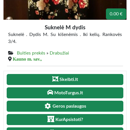
0.00 €
Suknelė M dydis
Suknelė . Dydis M. Su kišenėmis . Iki kelių. Rankovės
3/4.
Buities prekės
»
Drabužiai
Kauno m. sav.,
Skelbti.lt
MotoTurgus.lt
Geros paslaugos
KurApsistoti?