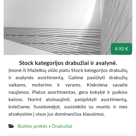
4.92 €
Stock kategorijos drabužiai ir avalynė.
Įmonė iš Mažeikių siūlo platu Stock kategorijos drabužių
ir avalynės asortimentą. Galime pasiūlyti drabužių
vaikams, moterims ir vyrams. Kiekviena savaite
naujienos. Platus asortimentas, gera kokybė ir puikios
kainos. Norint atsinaujinti, pasipildyti asortimentą,
kviečiame. Susidomėjot, susisiekite su mumis ir mes
atsakysime į visus jus dominančius klausimus.
Buities prekės
»
Drabužiai