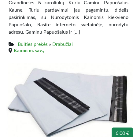
Grandineles iš karoliukų. Kuriu Gaminu Papuošalus
Kaune, Turiu pardavimui jau pagamintu, didelis
pasirinkimas, su Nurodytomis Kainomis kiekvieno
Papuošalo, Rasite interneto svetainėje, nurodytu
adresu. Gaminu Papuošalus ir […]
Buities prekės
»
Drabužiai
Kauno m. sav.,
6.00 €