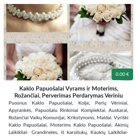
0.00 €
Kaklo Papuošalai Vyrams ir Moterims,
Rožančiai, Perverimas Perdarymas Veriniu
Puosnus Kaklo Papuošalai, Kolje, Perlų Vėriniai,
Apyrankės, Papuošalu Rinkiniai Komplektai, Auskarai,
Rožančiai Vaikų Komunijai, Krikstynoms, Maldai. Vyriški
Kaklo Papuošalai, Moterims Kaklo Papuošalai, Akinių
Laikikliai- Grandineles, iš karoliukų. Kaukių Laikikliai-