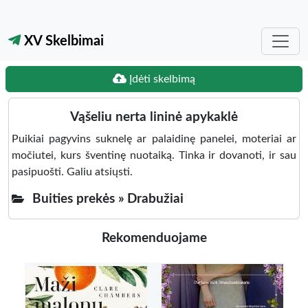
XV Skelbimai
Įdėti skelbimą
Vąšeliu nerta lininė apykaklė
Puikiai pagyvins suknelę ar palaidinę panelei, moteriai ar
močiutei, kurs šventinę nuotaiką. Tinka ir dovanoti, ir sau
pasipuošti. Galiu atsiųsti.
Buities prekės »
Drabužiai
Rekomenduojame