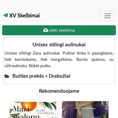
XV Skelbimai
Įdėti skelbimą
Unisex stilingi aulinukai
Unisex stilingi Zara aulinukai. Puikiai tinka ir paaugliams,
tiek berniukams, tiek mergaitėms. Bordo spalvos, su
užtrauktuku. Būklė puiku.
Buities prekės »
Drabužiai
Rekomenduojame