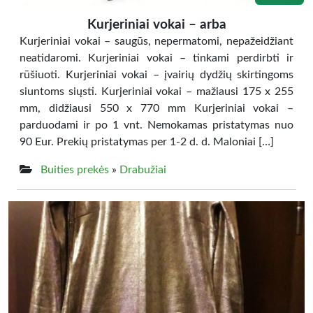
Kurjeriniai vokai – arba
Kurjeriniai vokai – saugūs, nepermatomi, nepažeidžiant
neatidaromi. Kurjeriniai vokai – tinkami perdirbti ir
rūšiuoti. Kurjeriniai vokai – įvairių dydžių skirtingoms
siuntoms siųsti. Kurjeriniai vokai – mažiausi 175 x 255
mm, didžiausi 550 x 770 mm Kurjeriniai vokai –
parduodami ir po 1 vnt. Nemokamas pristatymas nuo
90 Eur. Prekių pristatymas per 1-2 d. d. Maloniai […]
Buities prekės
»
Drabužiai