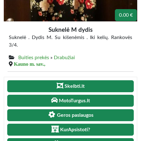
0.00 €
Suknelė M dydis
Suknelė . Dydis M. Su kišenėmis . Iki kelių. Rankovės
3/4.
Buities prekės
»
Drabužiai
Kauno m. sav.,
Skelbti.lt
MotoTurgus.lt
Geros paslaugos
KurApsistoti?