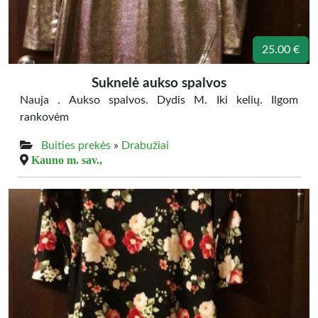
25.00 €
Suknelė aukso spalvos
Nauja . Aukso spalvos. Dydis M. Iki kelių. Ilgom
rankovėm
Buities prekės
»
Drabužiai
Kauno m. sav.,