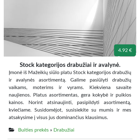
4.92 €
Stock kategorijos drabužiai ir avalynė.
Įmonė iš Mažeikių siūlo platu Stock kategorijos drabužių
ir avalynės asortimentą. Galime pasiūlyti drabužių
vaikams, moterims ir vyrams. Kiekviena savaite
naujienos. Platus asortimentas, gera kokybė ir puikios
kainos. Norint atsinaujinti, pasipildyti asortimentą,
kviečiame. Susidomėjot, susisiekite su mumis ir mes
atsakysime į visus jus dominančius klausimus.
Buities prekės
»
Drabužiai