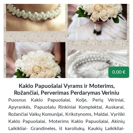
0.00 €
Kaklo Papuošalai Vyrams ir Moterims,
Rožančiai, Perverimas Perdarymas Veriniu
Puosnus Kaklo Papuošalai, Kolje, Perlų Vėriniai,
Apyrankės, Papuošalu Rinkiniai Komplektai, Auskarai,
Rožančiai Vaikų Komunijai, Krikstynoms, Maldai. Vyriški
Kaklo Papuošalai, Moterims Kaklo Papuošalai, Akinių
Laikikliai- Grandineles, iš karoliukų. Kaukių Laikikliai-