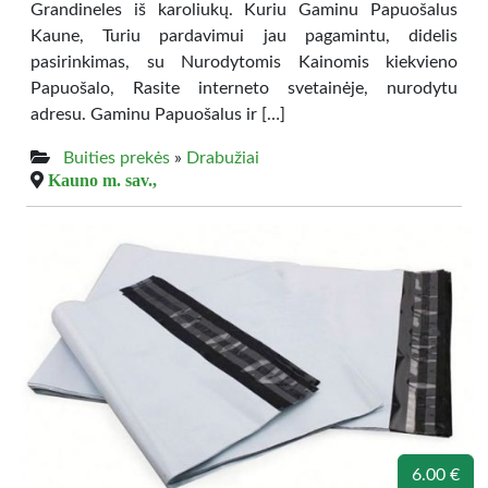
Grandineles iš karoliukų. Kuriu Gaminu Papuošalus
Kaune, Turiu pardavimui jau pagamintu, didelis
pasirinkimas, su Nurodytomis Kainomis kiekvieno
Papuošalo, Rasite interneto svetainėje, nurodytu
adresu. Gaminu Papuošalus ir […]
Buities prekės
»
Drabužiai
Kauno m. sav.,
6.00 €