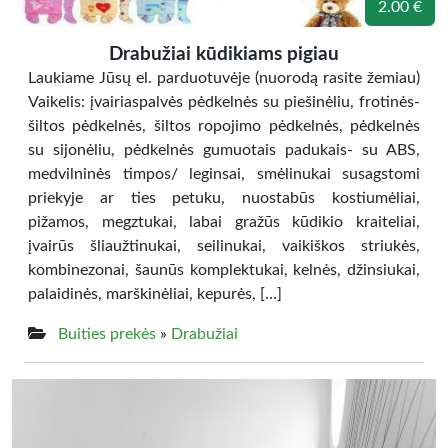
2.00 €
Drabužiai kūdikiams pigiau
Laukiame Jūsų el. parduotuvėje (nuorodą rasite žemiau)
Vaikelis: įvairiaspalvės pėdkelnės su piešinėliu, frotinės-
šiltos pėdkelnės, šiltos ropojimo pėdkelnės, pėdkelnės
su sijonėliu, pėdkelnės gumuotais padukais- su ABS,
medvilninės timpos/ leginsai, smėlinukai susagstomi
priekyje ar ties petuku, nuostabūs kostiumėliai,
pižamos, megztukai, labai gražūs kūdikio kraiteliai,
įvairūs šliaužtinukai, seilinukai, vaikiškos striukės,
kombinezonai, šaunūs komplektukai, kelnės, džinsiukai,
palaidinės, marškinėliai, kepurės, […]
Buities prekės
»
Drabužiai