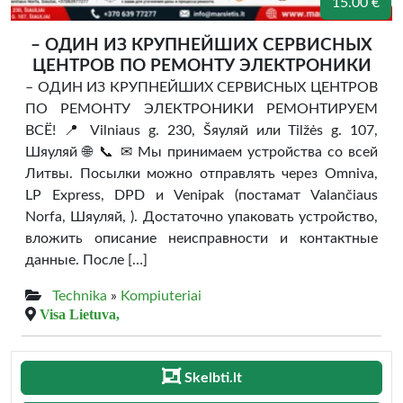
15.00 €
– ОДИН ИЗ КРУПНЕЙШИХ СЕРВИСНЫХ
ЦЕНТРОВ ПО РЕМОНТУ ЭЛЕКТРОНИКИ
– ОДИН ИЗ КРУПНЕЙШИХ СЕРВИСНЫХ ЦЕНТРОВ
ПО РЕМОНТУ ЭЛЕКТРОНИКИ РЕМОНТИРУЕМ
ВСЁ! 📍 Vilniaus g. 230, Šяуляй или Tilžės g. 107,
Шяуляй 🌐 📞 ✉ Мы принимаем устройства со всей
Литвы. Посылки можно отправлять через Omniva,
LP Express, DPD и Venipak (постамат Valančiaus
Norfa, Шяуляй, ). Достаточно упаковать устройство,
вложить описание неисправности и контактные
данные. После […]
Technika
»
Kompiuteriai
Visa Lietuva,
Skelbti.lt