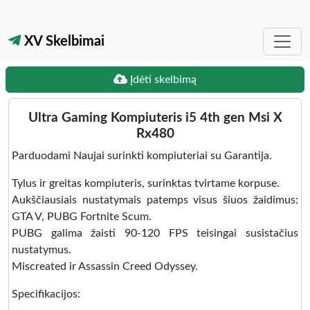
XV Skelbimai
Įdėti skelbimą
Ultra Gaming Kompiuteris i5 4th gen Msi X
Rx480
Parduodami Naujai surinkti kompiuteriai su Garantija.
Tylus ir greitas kompiuteris, surinktas tvirtame korpuse.
Aukščiausiais nustatymais patemps visus šiuos žaidimus:
GTA V, PUBG Fortnite Scum.
PUBG galima žaisti 90-120 FPS teisingai susistačius
nustatymus.
Miscreated ir Assassin Creed Odyssey.
Specifikacijos: