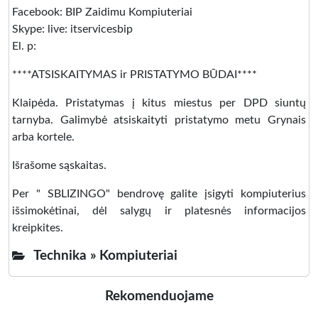
Facebook: BIP Zaidimu Kompiuteriai
Skype: live: itservicesbip
El. p:
****ATSISKAITYMAS ir PRISTATYMO BŪDAI****
Klaipėda. Pristatymas į kitus miestus per DPD siuntų
tarnyba. Galimybė atsiskaityti pristatymo metu Grynais
arba kortele.
Išrašome sąskaitas.
Per " SBLIZINGO" bendrovę galite įsigyti kompiuterius
išsimokėtinai, dėl salygų ir platesnės informacijos
kreipkites.
Technika »
Kompiuteriai
Rekomenduojame