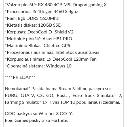
*Vaizdo plokštė: RX 480 4GB MSI Dragon gaming X
*Procesorius: i5 4th gen 4460 3.4ghz
*Ram: 8gb DDR3 1600Mhz
*Kietasis diskas: 120GB SSD
*Korpusas: DeepCool D- Shield V2
*Motininė plokštė: Asus H81 PRO
*Maitinimo Blokas: Chieftec GPS
*Procesoriaus ausinimas. Intel Stock ausintuvas
*Korpuso ausinimas: 1x DeepCool 120mm Fan
*Operacinė sistema: Windows 10
****PRIEDAI***
Nemokamai* Pasidalinama Steam žaidimų paskyra su:
PUBG, GTA V, CS: GO, Rust, , Euro Truck Simulator 2,
Farming Simulator 19 ir visi TOP 10 populiariausi zaidimai.
GOG paskyra su Witcher 3 GOTY.
Epic Games paskyra su Fortnite.