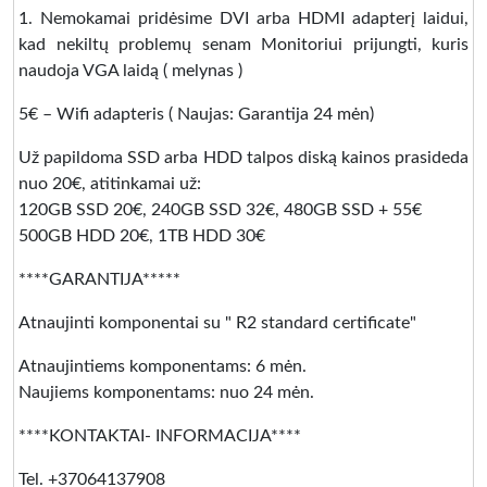
1. Nemokamai pridėsime DVI arba HDMI adapterį laidui,
kad nekiltų problemų senam Monitoriui prijungti, kuris
naudoja VGA laidą ( melynas )
5€ – Wifi adapteris ( Naujas: Garantija 24 mėn)
Už papildoma SSD arba HDD talpos diską kainos prasideda
nuo 20€, atitinkamai už:
120GB SSD 20€, 240GB SSD 32€, 480GB SSD + 55€
500GB HDD 20€, 1TB HDD 30€
****GARANTIJA*****
Atnaujinti komponentai su " R2 standard certificate"
Atnaujintiems komponentams: 6 mėn.
Naujiems komponentams: nuo 24 mėn.
****KONTAKTAI- INFORMACIJA****
Tel. +37064137908