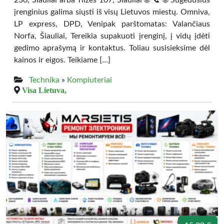
230, Šiauliai arba Tilžės 107, Šiauliai 🌐 📞 🌐 Sugedusius
įrenginius galima siųsti iš visų Lietuvos miestų. Omniva,
LP express, DPD, Venipak parštomatas: Valančiaus
Norfa, Šiauliai, Tereikia supakuoti įrenginį, į vidų įdėti
gedimo aprašymą ir kontaktus. Toliau susisieksime dėl
kainos ir eigos. Teikiame […]
Technika
»
Kompiuteriai
Visa Lietuva,