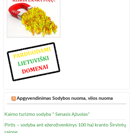
Apgyvendinimas Sodybos nuoma, vilos nuoma
Kaimo turizmo sodyba " Senasis Ąžuolas"
Pirtis – sodyba ant ežero(tvenkinys 100 ha) kranto Širvintų
rajone