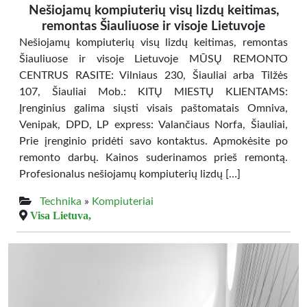
Nešiojamų kompiuterių visų lizdų keitimas,
remontas Šiauliuose ir visoje Lietuvoje
Nešiojamų kompiuterių visų lizdų keitimas, remontas
Šiauliuose ir visoje Lietuvoje MŪSŲ REMONTO
CENTRUS RASITE: Vilniaus 230, Šiauliai arba Tilžės
107, Šiauliai Mob.: KITŲ MIESTŲ KLIENTAMS:
Įrenginius galima siųsti visais paštomatais Omniva,
Venipak, DPD, LP express: Valančiaus Norfa, Šiauliai,
Prie įrenginio pridėti savo kontaktus. Apmokėsite po
remonto darbų. Kainos suderinamos prieš remontą.
Profesionalus nešiojamų kompiuterių lizdų […]
Technika
»
Kompiuteriai
Visa Lietuva,