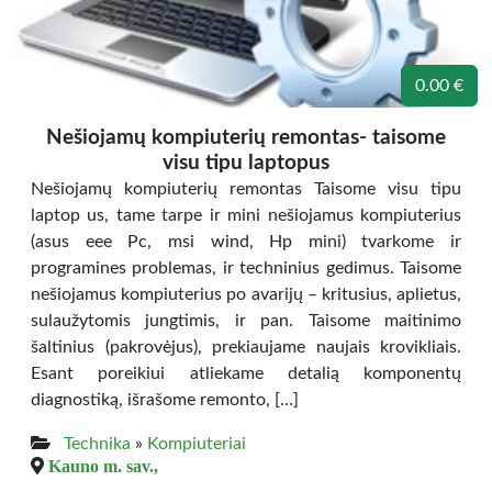
0.00 €
Nešiojamų kompiuterių remontas- taisome
visu tipu laptopus
Nešiojamų kompiuterių remontas Taisome visu tipu
laptop us, tame tarpe ir mini nešiojamus kompiuterius
(asus eee Pc, msi wind, Hp mini) tvarkome ir
programines problemas, ir techninius gedimus. Taisome
nešiojamus kompiuterius po avarijų – kritusius, aplietus,
sulaužytomis jungtimis, ir pan. Taisome maitinimo
šaltinius (pakrovėjus), prekiaujame naujais krovikliais.
Esant poreikiui atliekame detalią komponentų
diagnostiką, išrašome remonto, […]
Technika
»
Kompiuteriai
Kauno m. sav.,