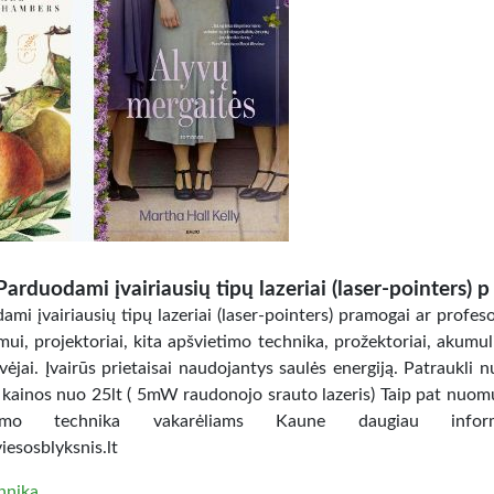
Parduodami įvairiausių tipų lazeriai (laser-pointers) p
mi įvairiausių tipų lazeriai (laser-pointers) pramogai ar profes
ui, projektoriai, kita apšvietimo technika, prožektoriai, akumuli
vėjai. Įvairūs prietaisai naudojantys saulės energiją. Patraukli 
 kainos nuo 25lt ( 5mW raudonojo srauto lazeris) Taip pat nuo
etimo technika vakarėliams Kaune daugiau inform
esosblyksnis.lt
hnika