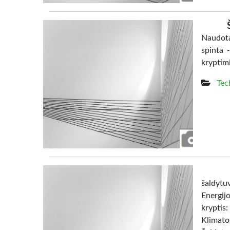
Naudota
spinta 
kryptim
Tec
šaldy
Energij
kryptis:
Klimato