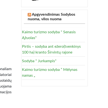
Apgyvendinimas Sodybos
nuoma, vilos nuoma
Kaimo turizmo sodyba " Senasis
Ąžuolas"
Pirtis – sodyba ant ežero(tvenkinys
100 ha) kranto Širvintų rajone
Sodyba " Jurkampis"
onaliam
Kaimo turizmo sodyba ” Mėlynas
atoriai
namas „
nuolaidų
muojama
acijos