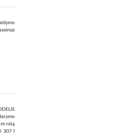
valdymo
seiniai
DELIS
darymo
 cm nišą
: 307 l