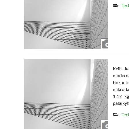
Tec
Kelis k
moderna
tinkanti
mikrodal
1.17 kg
palaikyt
Tec