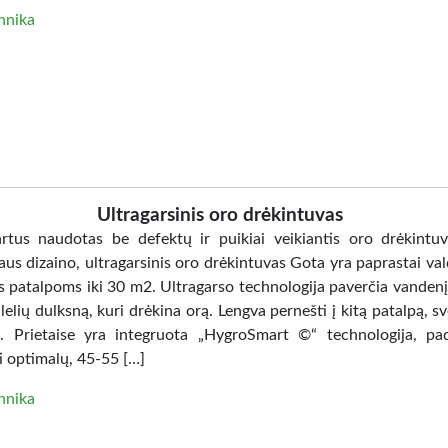
hnika
Ultragarsinis oro drėkintuvas
artus naudotas be defektų ir puikiai veikiantis oro drėkintuv
us dizaino, ultragarsinis oro drėkintuvas Gota yra paprastai va
s patalpoms iki 30 m2. Ultragarso technologija paverčia vandenį 
elių dulksną, kuri drėkina orą. Lengva pernešti į kitą patalpą, sv
. Prietaise yra integruota „HygroSmart ©“ technologija, pa
i optimalų, 45-55 […]
hnika