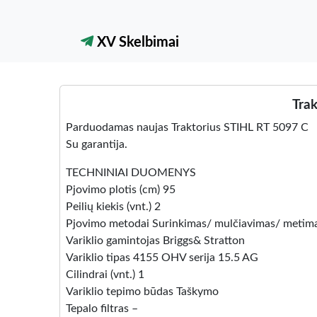
XV Skelbimai
Trak
Parduodamas naujas Traktorius STIHL RT 5097 C
Su garantija.
TECHNINIAI DUOMENYS
Pjovimo plotis (cm) 95
Peilių kiekis (vnt.) 2
Pjovimo metodai Surinkimas/ mulčiavimas/ metim
Variklio gamintojas Briggs& Stratton
Variklio tipas 4155 OHV serija 15.5 AG
Cilindrai (vnt.) 1
Variklio tepimo būdas Taškymo
Tepalo filtras –