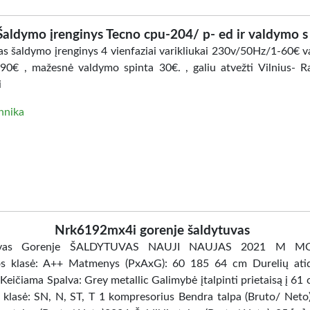
Šaldymo įrenginys Tecno cpu-204/ p- ed ir valdymo s
s šaldymo įrenginys 4 vienfaziai varikliukai 230v/50Hz/1-60€ 
-90€ , mažesnė valdymo spinta 30€. , galiu atvežti Vilnius- Ra
i
hnika
Nrk6192mx4i gorenje šaldytuvas
tuvas Gorenje ŠALDYTUVAS NAUJI NAUJAS 2021 M MO
os klasė: A++ Matmenys (PxAxG): 60 185 64 cm Durelių ati
 Keičiama Spalva: Grey metallic Galimybė įtalpinti prietaisą į 61
 klasė: SN, N, ST, T 1 kompresorius Bendra talpa (Bruto/ Neto)