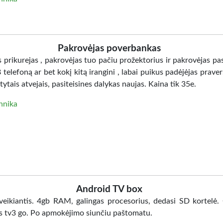
Pakrovėjas poverbankas
prikurejas , pakrovėjas tuo pačiu prožektorius ir pakrovėjas pas
telefoną ar bet kokį kitą irangini , labai puikus padėjėjas praver
tais atvejais, pasiteisines dalykas naujas. Kaina tik 35e.
hnika
Android TV box
 veikiantis. 4gb RAM, galingas procesorius, dedasi SD kortelė.
s tv3 go. Po apmokėjimo siunčiu paštomatu.