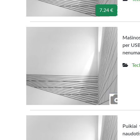
7.24 €
Mašinos 
per USB 
nenumaty
Tec
Puikiai
naudoti