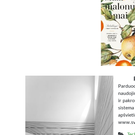
Parduoda
naudojim
ir pakro
sistema
apšvi
www.svi
Tec