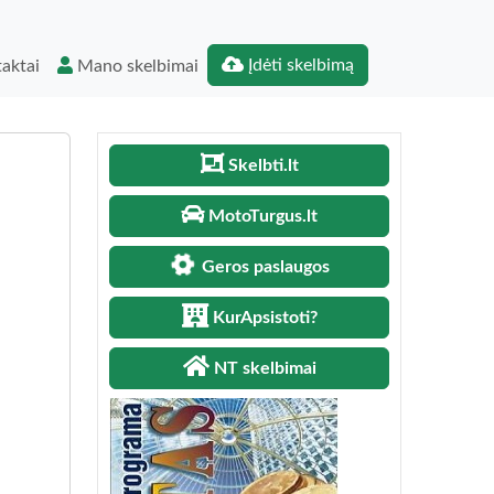
Įdėti skelbimą
aktai
Mano skelbimai
Skelbti.lt
MotoTurgus.lt
Geros paslaugos
KurApsistoti?
NT skelbimai