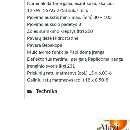
Nominali darbinė galia, esant sūkių skaičiui
12 kW, 16 AG 2750 sūk./ min.
Pjovimo aukštis min.- max. (mm) 30 – 100
Pjovimo aukščio padėtys 8
Žolės surinkimo krepšys (ltr) 250
Pavarų dėžė Hidrostatinė
Pavara Bepakopė
Mulčiavimo funkcija Papildoma įranga
Deflektorius metimui per galą Papildoma įranga
Įrenginio svoris (kg) 231
Priekinių ratų matmenys (col.) 15 x 6,00-6
Galinių ratų matmenys (col.) 18 x 8,50-8
Technika