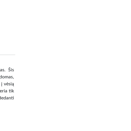
as. Šis
ldomas,
į vėsią
eria tik
dedanti