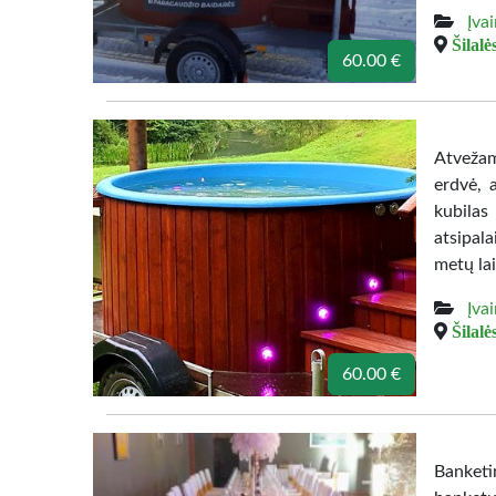
Įva
Šilalės
60.00 €
Atvežame
erdvė, 
kubilas 
atsipala
metų la
Įva
Šilalės
60.00 €
Banketi