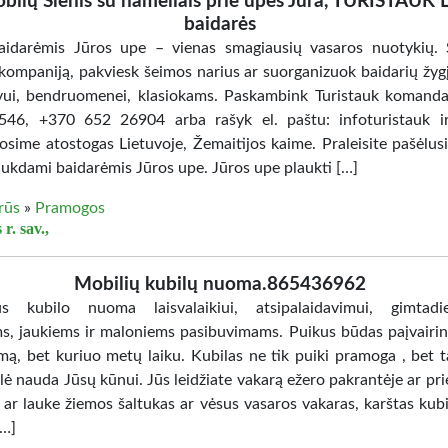
bilų Slėnis su nameliais prie upės Jūra, TURISTAUK 
baidarės
aidarėmis Jūros upe – vienas smagiausių vasaros nuotykių.
kompaniją, pakviesk šeimos narius ar suorganizuok baidarių žyg
vui, bendruomenei, klasiokams. Paskambink Turistauk komand
46, +370 652 26904 arba rašyk el. paštu: infoturistauk i
osime atostogas Lietuvoje, Žemaitijos kaime. Praleisite pašėlusi
laukdami baidarėmis Jūros upe. Jūros upe plaukti […]
irūs
»
Pramogos
 r. sav.,
Mobilių kubilų nuoma.865436962
s kubilo nuoma laisvalaikiui, atsipalaidavimui, gimtadie
s, jaukiems ir maloniems pasibuvimams. Puikus būdas paįvairint
imą, bet kuriuo metų laiku. Kubilas ne tik puiki pramoga , bet t
lė nauda Jūsų kūnui. Jūs leidžiate vakarą ežero pakrantėje ar pr
 ar lauke žiemos šaltukas ar vėsus vasaros vakaras, karštas kubil
[…]