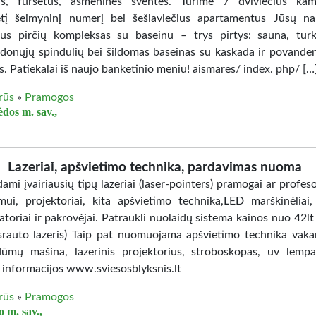
s, furšetus, asmenines šventes. Turime 7 dviviečius kamb
etį šeimyninį numerį bei šešiaviečius apartamentus Jūsų na
s pirčių kompleksas su baseinu – trys pirtys: sauna, turk
udonųjų spindulių bei šildomas baseinas su kaskada ir povande
. Patiekalai iš naujo banketinio meniu! aismares/ index. php/ […
irūs
»
Pramogos
ėdos m. sav.,
Lazeriai, apšvietimo technika, pardavimas nuoma
mi įvairiausių tipų lazeriai (laser-pointers) pramogai ar profes
mui, projektoriai, kita apšvietimo technika,LED marškinėliai,
atoriai ir pakrovėjai. Patraukli nuolaidų sistema kainos nuo 42l
 srauto lazeris) Taip pat nuomuojama apšvietimo technika vaka
ūmų mašina, lazerinis projektorius, stroboskopas, uv lempa
 informacijos www.sviesosblyksnis.lt
irūs
»
Pramogos
 m. sav.,