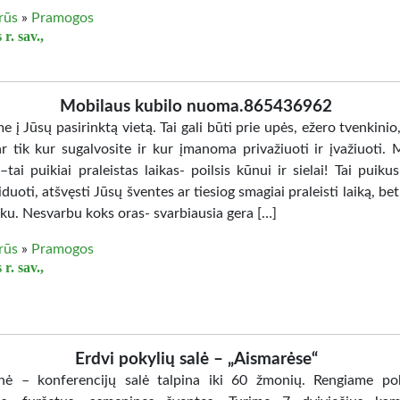
irūs
»
Pramogos
 r. sav.,
Mobilaus kubilo nuoma.865436962
 į Jūsų pasirinktą vietą. Tai gali būti prie upės, ežero tvenkini
ar tik kur sugalvosite ir kur įmanoma privažiuoti ir įvažiuoti. 
–tai puikiai praleistas laikas- poilsis kūnui ir sielai! Tai puik
iduoti, atšvęsti Jūsų šventes ar tiesiog smagiai praleisti laiką, be
iku. Nesvarbu koks oras- svarbiausia gera […]
irūs
»
Pramogos
 r. sav.,
Erdvi pokylių salė – „Aismarėse“
nė – konferencijų salė talpina iki 60 žmonių. Rengiame po