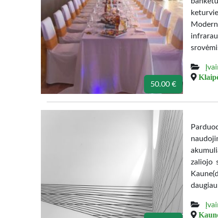
banketu
keturvi
Modernu
infrara
srovėmis
Įva
Klaip
50.00 €
Parduoda
naudoji
akumuli
zaliojo
Kaune(d
daugiau
Įva
Kauno