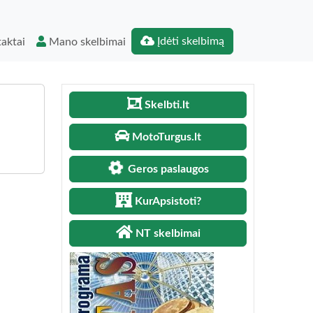
Įdėti skelbimą
aktai
Mano skelbimai
Skelbti.lt
MotoTurgus.lt
Geros paslaugos
KurApsistoti?
NT skelbimai