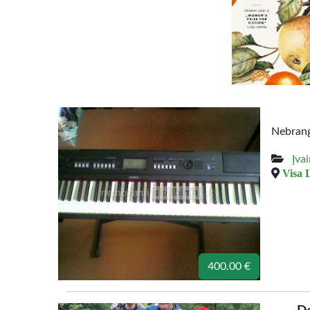
Nebrangi
Įva
Visa 
400.00 €