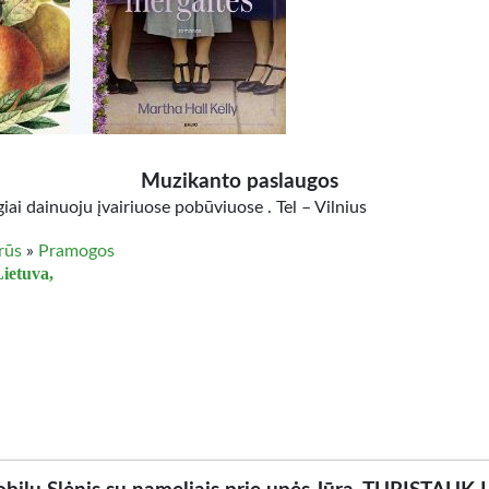
Muzikanto paslaugos
ai dainuoju įvairiuose pobūviuose . Tel – Vilnius
irūs
»
Pramogos
Lietuva,