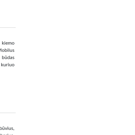
o, kiemo
Mobilus
us būdas
t kuriuo
būvius,