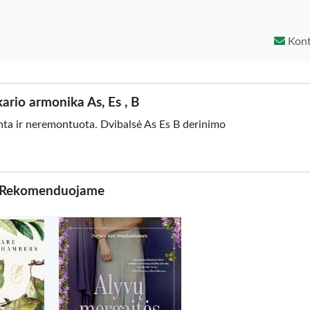
Kont
ario armonika As, Es , B
nta ir neremontuota. Dvibalsė As Es B derinimo
Rekomenduojame