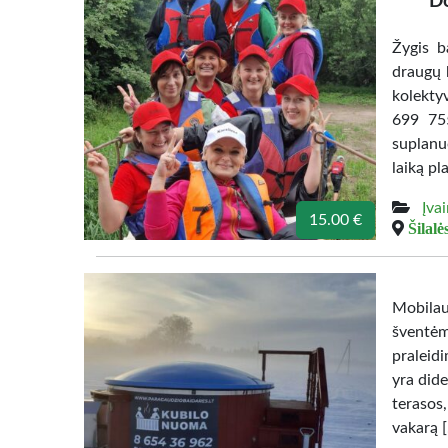
Do
Žygis b
draugų 
kolekty
699 755
suplanu
laiką p
Įva
15.00 €
Šilalės
Mobilau
šventėm
praleid
yra dide
terasos,
vakarą 