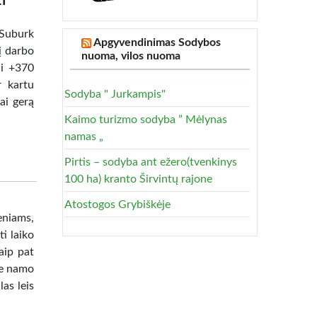
LT
 Suburk
Apgyvendinimas Sodybos
į darbo
nuoma, vilos nuoma
ai +370
r kartu
Sodyba " Jurkampis"
ai gerą
Kaimo turizmo sodyba ” Mėlynas
namas „
Pirtis – sodyba ant ežero(tvenkinys
100 ha) kranto Širvintų rajone
Atostogos Grybiškėje
niams,
i laiko
aip pat
ie namo
as leis