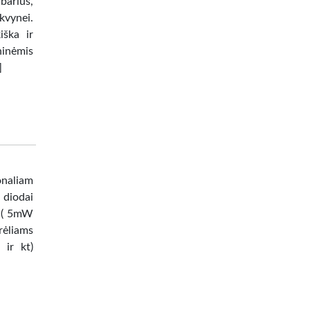
arius,
kvynei.
iška ir
ninėmis
]
onaliam
 diodai
t ( 5mW
rėliams
 ir kt)