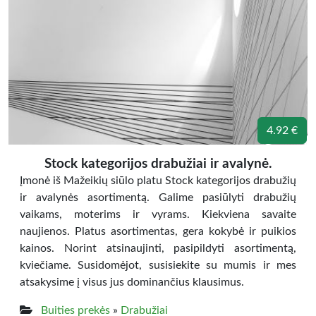
4.92 €
Stock kategorijos drabužiai ir avalynė.
Įmonė iš Mažeikių siūlo platu Stock kategorijos drabužių
ir avalynės asortimentą. Galime pasiūlyti drabužių
vaikams, moterims ir vyrams. Kiekviena savaite
naujienos. Platus asortimentas, gera kokybė ir puikios
kainos. Norint atsinaujinti, pasipildyti asortimentą,
kviečiame. Susidomėjot, susisiekite su mumis ir mes
atsakysime į visus jus dominančius klausimus.
Buities prekės
»
Drabužiai