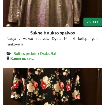
25.00 €
Suknelė aukso spalvos
Nauja . Aukso spalvos. Dydis M. Iki kelių. Ilgom
rankovėm
Buities prekės
»
Drabužiai
Kauno m. sav.,