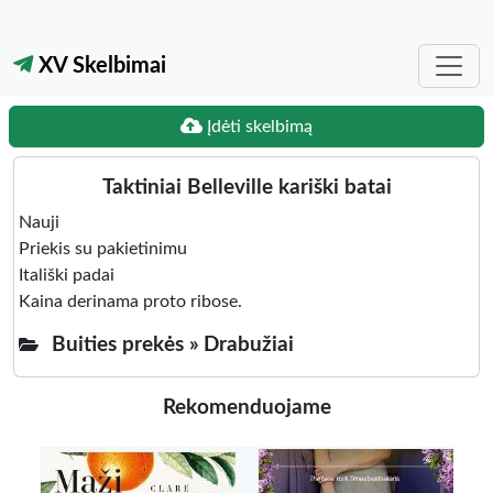
XV Skelbimai
Įdėti skelbimą
Taktiniai Belleville kariški batai
Nauji
Priekis su pakietinimu
Itališki padai
Kaina derinama proto ribose.
Buities prekės »
Drabužiai
Rekomenduojame