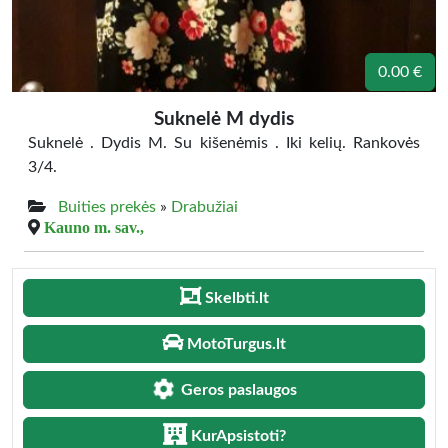
0.00 €
Suknelė M dydis
Suknelė . Dydis M. Su kišenėmis . Iki kelių. Rankovės
3/4.
Buities prekės
»
Drabužiai
Kauno m. sav.,
Skelbti.lt
MotoTurgus.lt
Geros paslaugos
KurApsistoti?