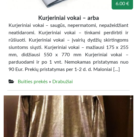
6.00 €
Kurjeriniai vokai – arba
Kurjeriniai vokai – saugūs, nepermatomi, nepažeidžiant
neatidaromi. Kurjeriniai vokai – tinkami perdirbti ir
rūšiuoti. Kurjeriniai vokai – įvairių dydžių skirtingoms
siuntoms siųsti. Kurjeriniai vokai – mažiausi 175 x 255
mm, didžiausi 550 x 770 mm Kurjeriniai vokai –
parduodami ir po 1 vnt. Nemokamas pristatymas nuo
90 Eur. Prekių pristatymas per 1-2 d. d. Maloniai […]
Buities prekės
»
Drabužiai