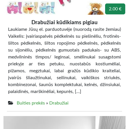
2.00 €
Drabužiai kūdikiams pigiau
Laukiame Jūsų el. parduotuvėje (nuorodą rasite žemiau)
Vaikelis: įvairiaspalvės pėdkelnės su piešinėliu, frotinės-
šiltos pėdkelnės, šiltos ropojimo pėdkelnės, pėdkelnės
su sijonėliu, pėdkelnės gumuotais padukais- su ABS,
medvilninės timpos/ leginsai, smėlinukai susagstomi
priekyje ar ties petuku, nuostabūs kostiumėliai,
pižamos, megztukai, labai gražūs kūdikio kraiteliai,
įvairūs šliaužtinukai, seilinukai, vaikiškos striukės,
kombinezonai, šaunūs komplektukai, kelnės, džinsiukai,
palaidinės, marškinėliai, kepurės, […]
Buities prekės
»
Drabužiai