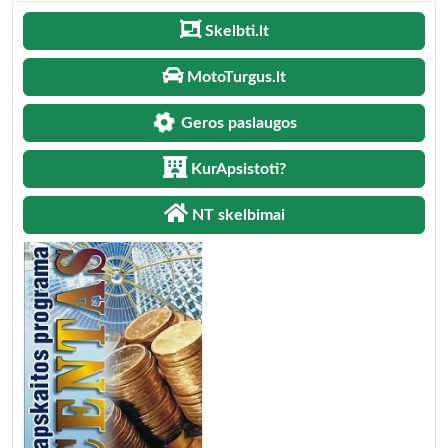
Skelbti.lt
MotoTurgus.lt
Geros paslaugos
KurApsistoti?
NT skelbimai