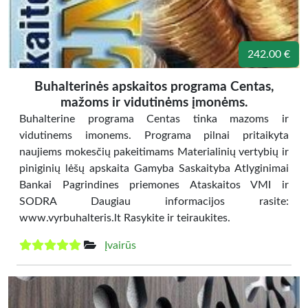
242.00 €
Buhalterinės apskaitos programa Centas,
mažoms ir vidutinėms įmonėms.
Buhalterine programa Centas tinka mazoms ir
vidutinems imonems. Programa pilnai pritaikyta
naujiems mokesčių pakeitimams Materialinių vertybių ir
piniginių lėšų apskaita Gamyba Saskaityba Atlyginimai
Bankai Pagrindines priemones Ataskaitos VMI ir
SODRA Daugiau informacijos rasite:
www.vyrbuhalteris.lt Rasykite ir teiraukites.
Įvairūs