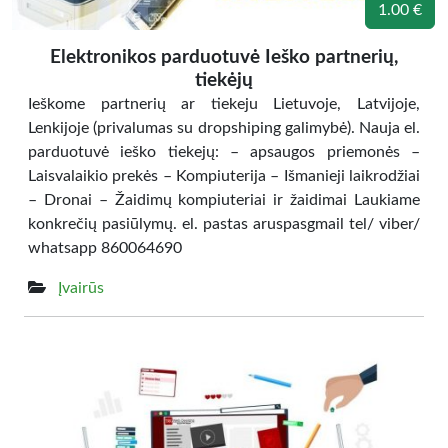
1.00 €
Elektronikos parduotuvė Ieško partnerių,
tiekėjų
Ieškome partnerių ar tiekeju Lietuvoje, Latvijoje,
Lenkijoje (privalumas su dropshiping galimybė). Nauja el.
parduotuvė ieško tiekejų: – apsaugos priemonės –
Laisvalaikio prekės – Kompiuterija – Išmanieji laikrodžiai
– Dronai – Žaidimų kompiuteriai ir žaidimai Laukiame
konkrečių pasiūlymų. el. pastas aruspasgmail tel/ viber/
whatsapp 860064690
Įvairūs