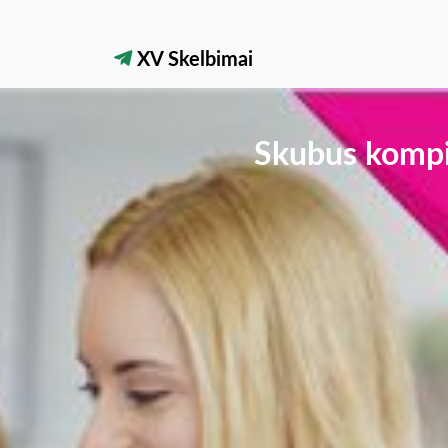
XV Skelbimai
Skubus kompi