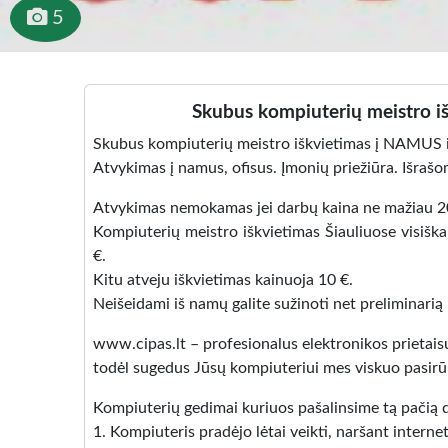
5
Skubus kompiuterių meistro iš
Skubus kompiuterių meistro iškvietimas į NAMUS ir
Atvykimas į namus, ofisus. Įmonių priežiūra. Išraš
Atvykimas nemokamas jei darbų kaina ne mažiau 2
Kompiuterių meistro iškvietimas Šiauliuose visiš
€.
Kitu atveju iškvietimas kainuoja 10 €.
Neišeidami iš namų galite sužinoti net preliminarią
www.cipas.lt – profesionalus elektronikos prietai
todėl sugedus Jūsų kompiuteriui mes viskuo pasirū
Kompiuterių gedimai kuriuos pašalinsime tą pačią 
1. Kompiuteris pradėjo lėtai veikti, naršant interne