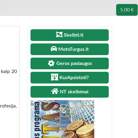
5.00 €
Skelbti.lt
MotoTurgus.lt
Geros paslaugos
 kaip 20
KurApsistoti?
NT skelbimai
ofesija,