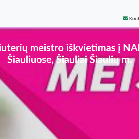
Kont
uterių meistro iškvietimas į N
Šiauliuose, Šiauliai Šiaulių m.