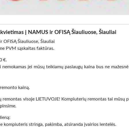
kvietimas į NAMUS ir OFISĄ Šiauliuose, Šiauliai
 OFISĄ Šiauliuose, Šiauliai
ome PVM sąskaitas faktūras.
0 €.
kai nemokamas jei mūsų teikiamų paslaugų kaina bus ne mažesnė
 remonto kainą.
sų remontas visoje LIETUVOJE! Kompiuterių remontas tai mūsų pr
pinsime.
dieną:
te kompiuteris stringa, pakimba, atsiranda įvairios lentelės.