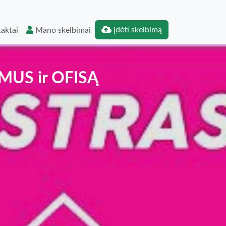
Įdėti skelbimą
aktai
Mano skelbimai
AMUS ir OFISĄ