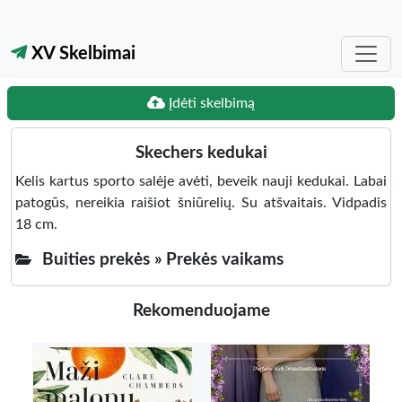
XV Skelbimai
Įdėti skelbimą
Skechers kedukai
Kelis kartus sporto salėje avėti, beveik nauji kedukai. Labai
patogūs, nereikia raišiot šniūrelių. Su atšvaitais. Vidpadis
18 cm.
Buities prekės »
Prekės vaikams
Rekomenduojame