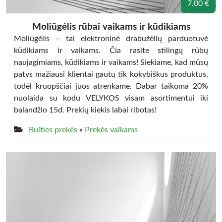
7.00 €
Moliūgėlis rūbai vaikams ir kūdikiams
Moliūgėlis – tai elektroninė drabužėlių parduotuvė
kūdikiams ir vaikams. Čia rasite stilingų rūbų
naujagimiams, kūdikiams ir vaikams! Siekiame, kad mūsų
patys mažiausi klientai gautų tik kokybiškus produktus,
todėl kruopščiai juos atrenkame. Dabar taikoma 20%
nuolaida su kodu VELYKOS visam asortimentui iki
balandžio 15d. Prekių kiekis labai ribotas!
Buities prekės
»
Prekės vaikams