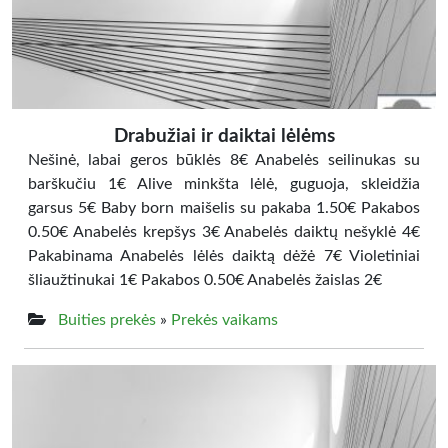
Drabužiai ir daiktai lėlėms
Nešinė, labai geros būklės 8€ Anabelės seilinukas su
barškučiu 1€ Alive minkšta lėlė, guguoja, skleidžia
garsus 5€ Baby born maišelis su pakaba 1.50€ Pakabos
0.50€ Anabelės krepšys 3€ Anabelės daiktų nešyklė 4€
Pakabinama Anabelės lėlės daiktą dėžė 7€ Violetiniai
šliaužtinukai 1€ Pakabos 0.50€ Anabelės žaislas 2€
Buities prekės
»
Prekės vaikams