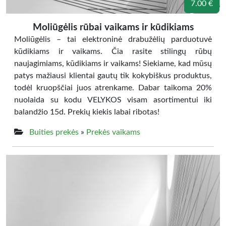
7.00 €
Moliūgėlis rūbai vaikams ir kūdikiams
Moliūgėlis – tai elektroninė drabužėlių parduotuvė
kūdikiams ir vaikams. Čia rasite stilingų rūbų
naujagimiams, kūdikiams ir vaikams! Siekiame, kad mūsų
patys mažiausi klientai gautų tik kokybiškus produktus,
todėl kruopščiai juos atrenkame. Dabar taikoma 20%
nuolaida su kodu VELYKOS visam asortimentui iki
balandžio 15d. Prekių kiekis labai ribotas!
Buities prekės
»
Prekės vaikams