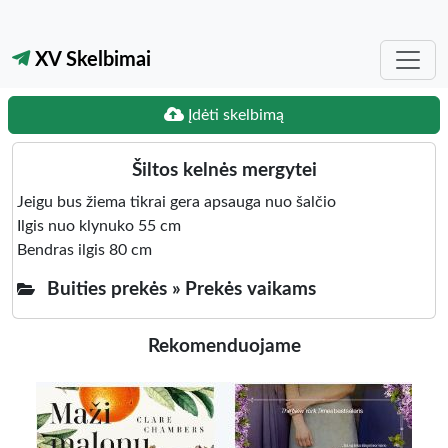
XV Skelbimai
Įdėti skelbimą
Šiltos kelnės mergytei
Jeigu bus žiema tikrai gera apsauga nuo šalčio
Ilgis nuo klynuko 55 cm
Bendras ilgis 80 cm
Buities prekės »
Prekės vaikams
Rekomenduojame