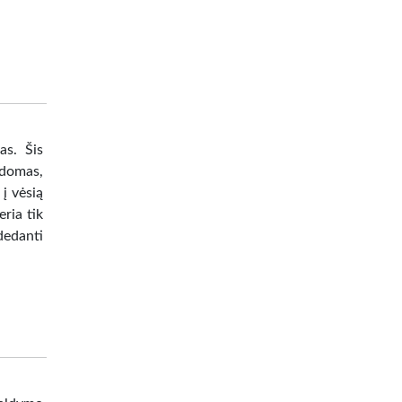
as. Šis
ldomas,
į vėsią
eria tik
dedanti