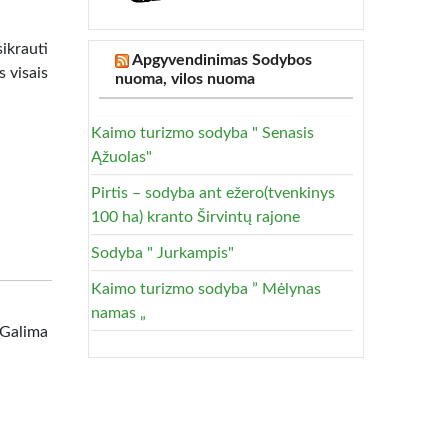
ikrauti
Apgyvendinimas Sodybos
s visais
nuoma, vilos nuoma
Kaimo turizmo sodyba " Senasis
Ąžuolas"
Pirtis – sodyba ant ežero(tvenkinys
100 ha) kranto Širvintų rajone
Sodyba " Jurkampis"
Kaimo turizmo sodyba ” Mėlynas
namas „
 Galima