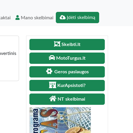
Įdėti skelbimą
aktai
Mano skelbimai
Skelbti.lt
ertinis
MotoTurgus.lt
Geros paslaugos
KurApsistoti?
NT skelbimai