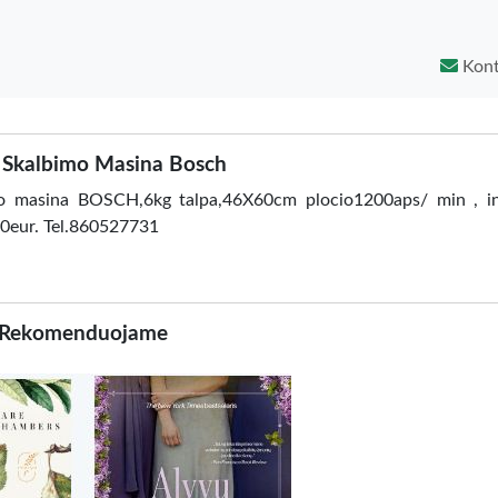
Kont
 Skalbimo Masina Bosch
o masina BOSCH,6kg talpa,46X60cm plocio1200aps/ min , inv
250eur. Tel.860527731
Rekomenduojame