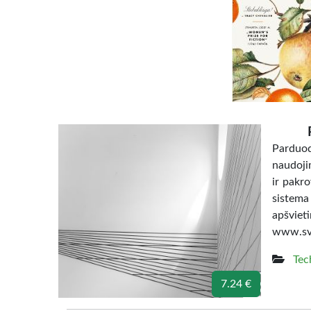
Parduoda
naudojim
ir pakro
sistema
apšvi
www.svi
Tec
7.24 €