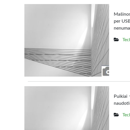
Mašinos 
per USB 
nenumaty
Tec
Puikiai
naudoti
Tec