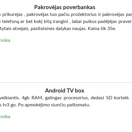
Pakrovėjas poverbankas
prikurejas , pakrovėjas tuo pačiu prožektorius ir pakrovėjas pas
telefoną ar bet kokį kitą irangini , labai puikus padėjėjas praver
tais atvejais, pasiteisines dalykas naujas. Kaina tik 35e.
hnika
Android TV box
 veikiantis. 4gb RAM, galingas procesorius, dedasi SD kortelė.
s tv3 go. Po apmokėjimo siunčiu paštomatu.
hnika