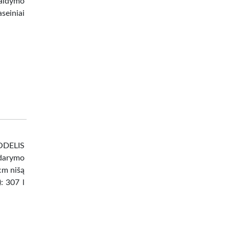
valdymo
seiniai
DELIS
darymo
 cm nišą
: 307 l