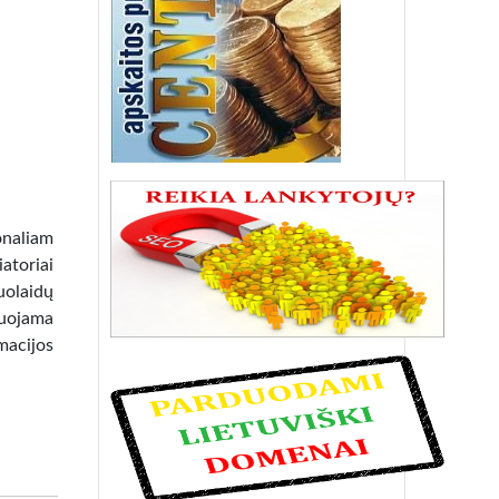
onaliam
atoriai
nuolaidų
muojama
acijos