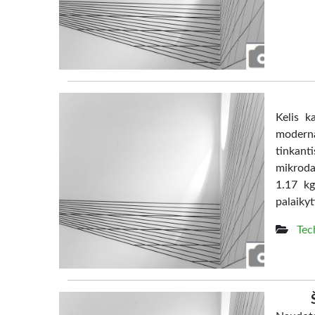
Kelis k
moderna
tinkanti
mikrodal
1.17 kg
palaikyt
Tec