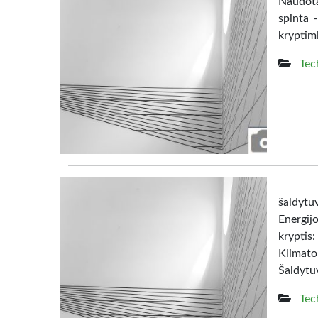
Naudota
spinta 
kryptim
Tec
šaldy
Energij
kryptis:
Klimato
Šaldytuv
Tec