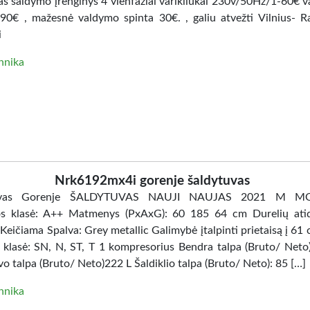
s šaldymo įrenginys 4 vienfaziai varikliukai 230v/50Hz/1-60€ 
-90€ , mažesnė valdymo spinta 30€. , galiu atvežti Vilnius- Ra
i
hnika
Nrk6192mx4i gorenje šaldytuvas
tuvas Gorenje ŠALDYTUVAS NAUJI NAUJAS 2021 M MO
os klasė: A++ Matmenys (PxAxG): 60 185 64 cm Durelių ati
 Keičiama Spalva: Grey metallic Galimybė įtalpinti prietaisą į 61
 klasė: SN, N, ST, T 1 kompresorius Bendra talpa (Bruto/ Neto)
o talpa (Bruto/ Neto)222 L Šaldiklio talpa (Bruto/ Neto): 85 […]
hnika