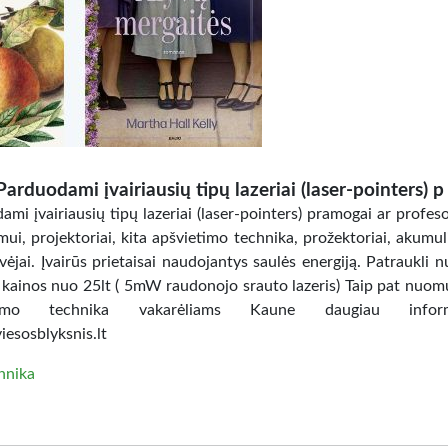
Parduodami įvairiausių tipų lazeriai (laser-pointers) p
mi įvairiausių tipų lazeriai (laser-pointers) pramogai ar profes
ui, projektoriai, kita apšvietimo technika, prožektoriai, akumuli
vėjai. Įvairūs prietaisai naudojantys saulės energiją. Patraukli 
 kainos nuo 25lt ( 5mW raudonojo srauto lazeris) Taip pat nuo
etimo technika vakarėliams Kaune daugiau inform
esosblyksnis.lt
hnika