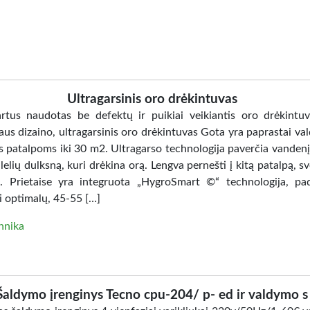
Ultragarsinis oro drėkintuvas
artus naudotas be defektų ir puikiai veikiantis oro drėkintuv
us dizaino, ultragarsinis oro drėkintuvas Gota yra paprastai va
s patalpoms iki 30 m2. Ultragarso technologija paverčia vandenį 
elių dulksną, kuri drėkina orą. Lengva pernešti į kitą patalpą, sv
. Prietaise yra integruota „HygroSmart ©“ technologija, pa
i optimalų, 45-55 […]
hnika
Šaldymo įrenginys Tecno cpu-204/ p- ed ir valdymo s