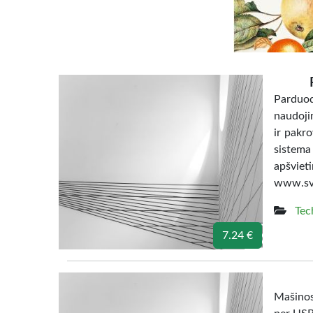
Parduoda
naudojim
ir pakro
sistema
apšvi
www.svi
Tec
7.24 €
Mašinos 