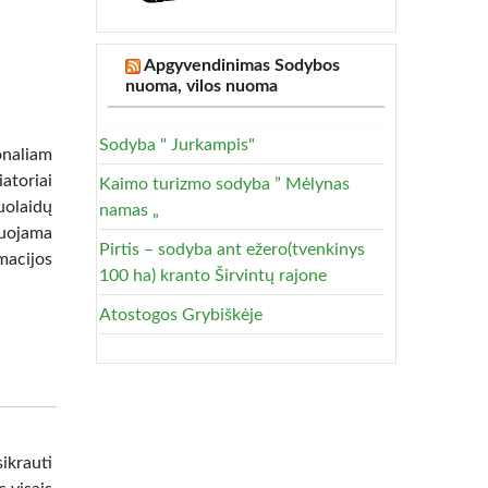
Apgyvendinimas Sodybos
nuoma, vilos nuoma
Sodyba " Jurkampis"
onaliam
atoriai
Kaimo turizmo sodyba ” Mėlynas
nuolaidų
namas „
muojama
Pirtis – sodyba ant ežero(tvenkinys
acijos
100 ha) kranto Širvintų rajone
Atostogos Grybiškėje
ikrauti