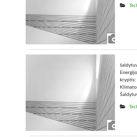
Tec
šaldy
Energij
kryptis:
Klimato
Šaldytuv
Tec