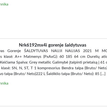
hnika
Nrk6192mx4i gorenje šaldytuvas
tuvas Gorenje ŠALDYTUVAS NAUJI NAUJAS 2021 M MO
os klasė: A++ Matmenys (PxAxG): 60 185 64 cm Durelių ati
 Keičiama Spalva: Grey metallic Galimybė įtalpinti prietaisą į 61
 klasė: SN, N, ST, T 1 kompresorius Bendra talpa (Bruto/ Neto)
o talpa (Bruto/ Neto)222 L Šaldiklio talpa (Bruto/ Neto): 85 […]
hnika