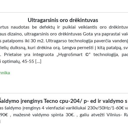
Ultragarsinis oro drėkintuvas
artus naudotas be defektų ir puikiai veikiantis oro drėkintuv
us dizaino, ultragarsinis oro drėkintuvas Gota yra paprastai va
s patalpoms iki 30 m2. Ultragarso technologija paverčia vandenį 
elių dulksną, kuri drėkina orą. Lengva pernešti į kitą patalpą, sv
. Prietaise yra integruota „HygroSmart ©“ technologija, pa
i optimalų, 45-55 […]
hnika
Šaldymo įrenginys Tecno cpu-204/ p- ed ir valdymo s
s šaldymo įrenginys 4 vienfaziai varikliukai 230v/50Hz/1-60€ 
-90€ , mažesnė valdymo spinta 30€. , galiu atvežti Vilnius- Ra
i