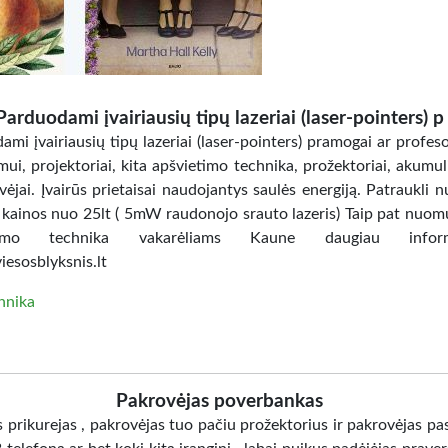
Parduodami įvairiausių tipų lazeriai (laser-pointers) p
mi įvairiausių tipų lazeriai (laser-pointers) pramogai ar profes
ui, projektoriai, kita apšvietimo technika, prožektoriai, akumuli
vėjai. Įvairūs prietaisai naudojantys saulės energiją. Patraukli 
 kainos nuo 25lt ( 5mW raudonojo srauto lazeris) Taip pat nuo
etimo technika vakarėliams Kaune daugiau inform
esosblyksnis.lt
hnika
Pakrovėjas poverbankas
prikurejas , pakrovėjas tuo pačiu prožektorius ir pakrovėjas pas