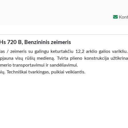
Kont
s 720 B, Benzininis zeimeris
s / zeimeris su galingu keturtakčiu 12,2 arklio galios varikliu.
pjauna visų rūšių medieną. Tvirta plieno konstrukcija užtikrina
merio transportavimui ir sandėliavimui.
ų. Techniškai tvarkingas, puikiai veikiantis.