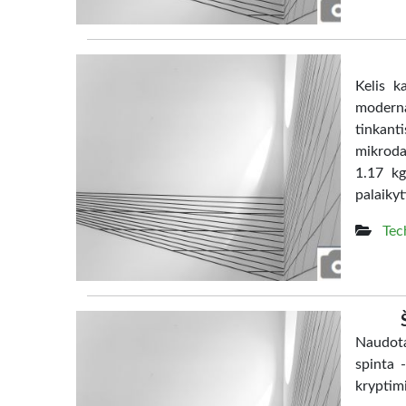
Kelis k
moderna
tinkanti
mikrodal
1.17 kg
palaikyt
Tec
Naudota
spinta 
kryptim