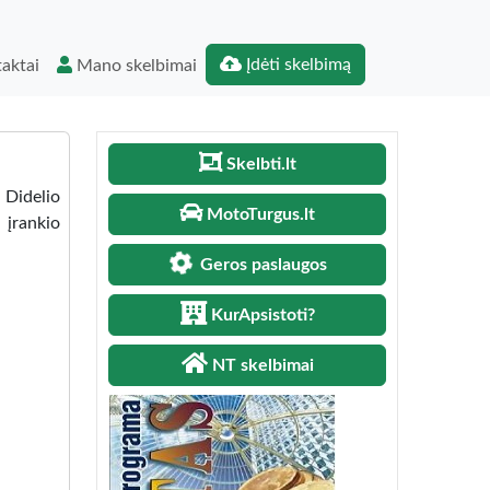
Įdėti skelbimą
aktai
Mano skelbimai
Skelbti.lt
 Didelio
MotoTurgus.lt
 įrankio
Geros paslaugos
KurApsistoti?
NT skelbimai