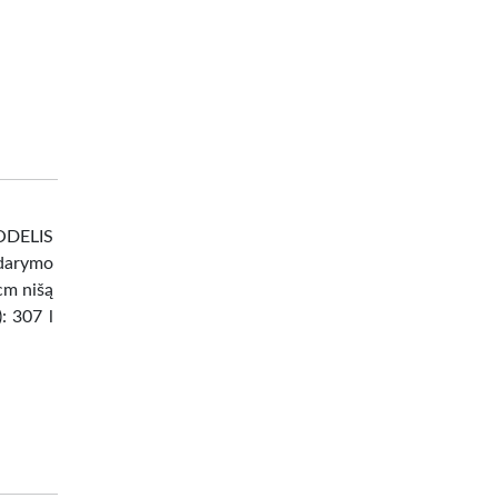
DELIS
darymo
 cm nišą
: 307 l