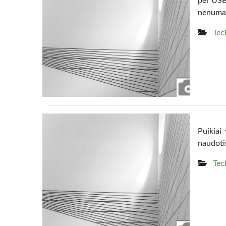
per USB 
nenumaty
Tec
Puikiai
naudoti
Tec