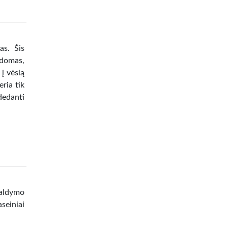
as. Šis
ldomas,
į vėsią
eria tik
dedanti
valdymo
seiniai