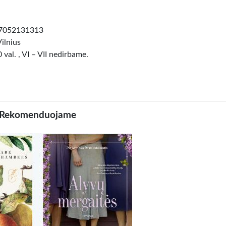
+37052131313
Vilnius
 val. , VI – VII nedirbame.
Rekomenduojame