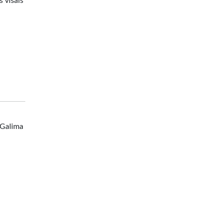
s visais
 Galima