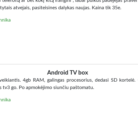
telefoną ar bet kokį kitą irangini , labai puikus padėjėjas praver
tais atvejais, pasiteisines dalykas naujas. Kaina tik 35e.
hnika
Android TV box
 veikiantis. 4gb RAM, galingas procesorius, dedasi SD kortelė.
s tv3 go. Po apmokėjimo siunčiu paštomatu.
hnika