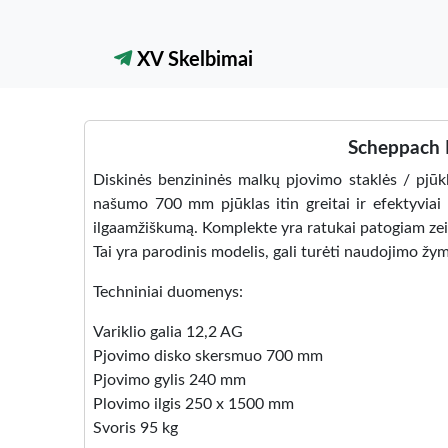
XV Skelbimai
Scheppach H
Diskinės benzininės malkų pjovimo staklės / pjūkla
našumo 700 mm pjūklas itin greitai ir efektyviai 
ilgaamžiškumą. Komplekte yra ratukai patogiam zei
Tai yra parodinis modelis, gali turėti naudojimo žymi
Techniniai duomenys:
Variklio galia 12,2 AG
Pjovimo disko skersmuo 700 mm
Pjovimo gylis 240 mm
Plovimo ilgis 250 x 1500 mm
Svoris 95 kg