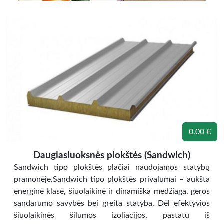
0.00 €
Daugiasluoksnės plokštės (Sandwich)
Sandwich tipo plokštės plačiai naudojamos statybų
pramonėje.Sandwich tipo plokštės privalumai – aukšta
energinė klasė, šiuolaikinė ir dinamiška medžiaga, geros
sandarumo savybės bei greita statyba. Dėl efektyvios
šiuolaikinės šilumos izoliacijos, pastatų iš