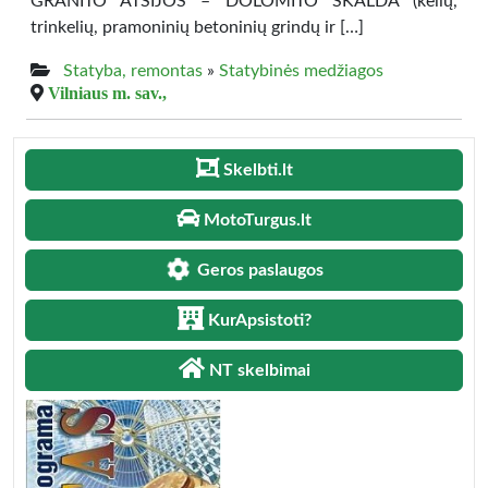
GRANITO ATSIJOS – DOLOMITO SKALDA (kelių,
trinkelių, pramoninių betoninių grindų ir […]
Statyba, remontas
»
Statybinės medžiagos
Vilniaus m. sav.,
Skelbti.lt
MotoTurgus.lt
Geros paslaugos
KurApsistoti?
NT skelbimai