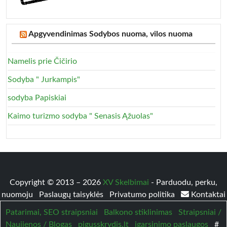
Apgyvendinimas Sodybos nuoma, vilos nuoma
Namelis prie Čičirio
Sodyba " Jurkampis"
sodyba Papiskiai
Kaimo turizmo sodyba " Senasis Ąžuolas"
Copyright © 2013 – 2026
XV Skelbimai
- Parduodu, perku,
nuomoju
Paslaugų taisyklės
Privatumo politika
Kontaktai
Patarimai, SEO straipsniai
Balkono stiklinimas
Straipsniai /
Naujienos / Blogas
pigusskrydis.lt
igarsinimo paslaugos
#