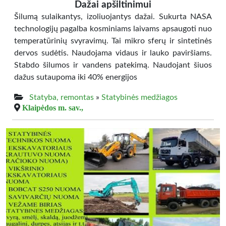
Dažai apšiltinimui
Šilumą sulaikantys, izoliuojantys dažai. Sukurta NASA
technologijų pagalba kosminiams laivams apsaugoti nuo
temperatūrinių svyravimų. Tai mikro sferų ir sintetinės
dervos sudėtis. Naudojama vidaus ir lauko paviršiams.
Stabdo šilumos ir vandens patekimą. Naudojant šiuos
dažus sutaupoma iki 40% energijos
Statyba, remontas
»
Statybinės medžiagos
Klaipėdos m. sav.,