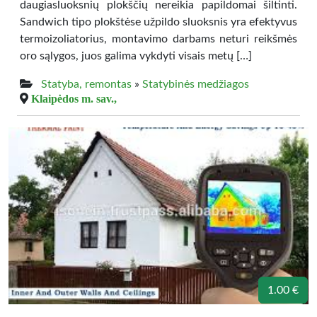
daugiasluoksnių plokščių nereikia papildomai šiltinti.
Sandwich tipo plokštėse užpildo sluoksnis yra efektyvus
termoizoliatorius, montavimo darbams neturi reikšmės
oro sąlygos, juos galima vykdyti visais metų […]
Statyba, remontas
»
Statybinės medžiagos
Klaipėdos m. sav.,
1.00 €