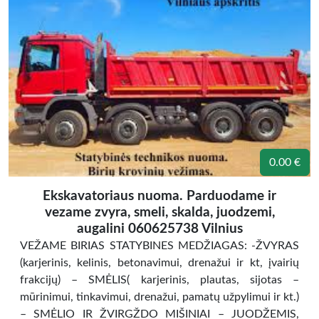
0.00 €
Ekskavatoriaus nuoma. Parduodame ir
vezame zvyra, smeli, skalda, juodzemi,
augalini 060625738 Vilnius
VEŽAME BIRIAS STATYBINES MEDŽIAGAS: -ŽVYRAS
(karjerinis, kelinis, betonavimui, drenažui ir kt, įvairių
frakcijų) – SMĖLIS( karjerinis, plautas, sijotas –
mūrinimui, tinkavimui, drenažui, pamatų užpylimui ir kt.)
– SMĖLIO IR ŽVIRGŽDO MIŠINIAI – JUODŽEMIS,