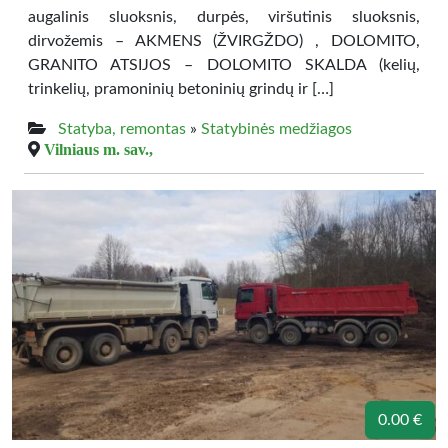
augalinis sluoksnis, durpės, viršutinis sluoksnis,
dirvožemis – AKMENS (ŽVIRGŽDO) , DOLOMITO,
GRANITO ATSIJOS – DOLOMITO SKALDA (kelių,
trinkelių, pramoninių betoninių grindų ir […]
Statyba, remontas
»
Statybinės medžiagos
Vilniaus m. sav.,
0.00 €