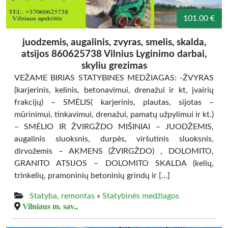
101.00 €
juodzemis, augalinis, zvyras, smelis, skalda,
atsijos 860625738 Vilnius Lyginimo darbai,
skyliu grezimas
VEŽAME BIRIAS STATYBINES MEDŽIAGAS: -ŽVYRAS
(karjerinis, kelinis, betonavimui, drenažui ir kt, įvairių
frakcijų) – SMĖLIS( karjerinis, plautas, sijotas –
mūrinimui, tinkavimui, drenažui, pamatų užpylimui ir kt.)
– SMĖLIO IR ŽVIRGŽDO MIŠINIAI – JUODŽEMIS,
augalinis sluoksnis, durpės, viršutinis sluoksnis,
dirvožemis – AKMENS (ŽVIRGŽDO) , DOLOMITO,
GRANITO ATSIJOS – DOLOMITO SKALDA (kelių,
trinkelių, pramoninių betoninių grindų ir […]
Statyba, remontas
»
Statybinės medžiagos
Vilniaus m. sav.,