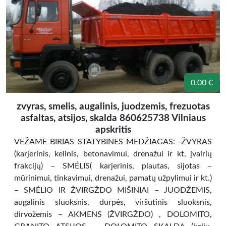
0.00 €
zvyras, smelis, augalinis, juodzemis, frezuotas
asfaltas, atsijos, skalda 860625738 Vilniaus
apskritis
VEŽAME BIRIAS STATYBINES MEDŽIAGAS: -ŽVYRAS
(karjerinis, kelinis, betonavimui, drenažui ir kt, įvairių
frakcijų) – SMĖLIS( karjerinis, plautas, sijotas –
mūrinimui, tinkavimui, drenažui, pamatų užpylimui ir kt.)
– SMĖLIO IR ŽVIRGŽDO MIŠINIAI – JUODŽEMIS,
augalinis sluoksnis, durpės, viršutinis sluoksnis,
dirvožemis – AKMENS (ŽVIRGŽDO) , DOLOMITO,