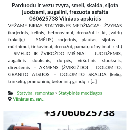
Parduodu ir vezu zvyra, smeli, skalda, sijota
juodzemi, augalini, frezuota asfalta
060625738 Vilniaus apskritis
VEŽAME BIRIAS STATYBINES MEDŽIAGAS: -ŽVYRAS
(karjerinis, kelinis, betonavimui, drenažui ir kt, įvairių
frakcijų) – SMĖLIS( karjerinis, plautas, sijotas –
mūrinimui, tinkavimui, drenažui, pamatų užpylimui ir kt.)
– SMĖLIO IR ŽVIRGŽDO MIŠINIAI – JUODŽEMIS,
augalinis sluoksnis, durpės, viršutinis sluoksnis,
dirvožemis – AKMENS (ŽVIRGŽDO) , DOLOMITO,
GRANITO ATSIJOS – DOLOMITO SKALDA (kelių,
trinkelių, pramoninių betoninių grindų ir […]
Statyba, remontas
»
Statybinės medžiagos
Vilniaus m. sav.,