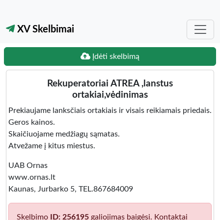
XV Skelbimai
Įdėti skelbimą
Rekuperatoriai ATREA ,lanstus
ortakiai,vėdinimas
Prekiaujame lanksčiais ortakiais ir visais reikiamais priedais.
Geros kainos.
Skaičiuojame medžiagų sąmatas.
Atvežame į kitus miestus.
UAB Ornas
www.ornas.lt
Kaunas, Jurbarko 5, TEL.867684009
Skelbimo
ID: 256195
galiojimas baigėsi. Kontaktai