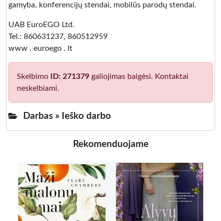
gamyba, konferencijų stendai, mobilūs parodų stendai.
UAB EuroEGO Ltd.
Tel.: 860631237, 860512959
www . euroego . lt
Skelbimo
ID: 271379
galiojimas baigėsi. Kontaktai
neskelbiami.
Darbas »
Ieško darbo
Rekomenduojame