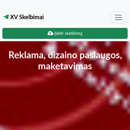
XV Skelbimai
Įdėti skelbimą
Reklama, dizaino paslaugos,
maketavimas