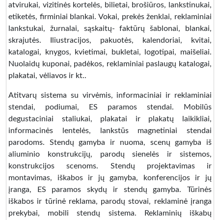
atvirukai, vizitinės kortelės, bilietai, brošiūros, lankstinukai,
etiketės, firminiai blankai. Vokai, prekės ženklai, reklaminiai
lankstukai, žurnalai, sąskaitų- faktūrų šablonai, blankai,
skrajutės. Iliustracijos, pakuotės, kalendoriai, kvitai,
katalogai, knygos, kvietimai, bukletai, logotipai, maišeliai.
Nuolaidų kuponai, padėkos, reklaminiai paslaugų katalogai,
plakatai, vėliavos ir kt..
Atitvarų sistema su virvėmis, informaciniai ir reklaminiai
stendai, podiumai, ES paramos stendai. Mobilūs
degustaciniai staliukai, plakatai ir plakatų laikikliai,
informacinės lentelės, lankstūs magnetiniai stendai
parodoms. Stendų gamyba ir nuoma, scenų gamyba iš
aliuminio konstrukcijų, parodų sienelės ir sistemos,
konstrukcijos scenoms. Stendų projektavimas ir
montavimas, iškabos ir jų gamyba, konferencijos ir jų
įranga, ES paramos skydų ir stendų gamyba. Tūrinės
iškabos ir tūrinė reklama, parodų stovai, reklaminė įranga
prekybai, mobili stendų sistema. Reklaminių iškabų