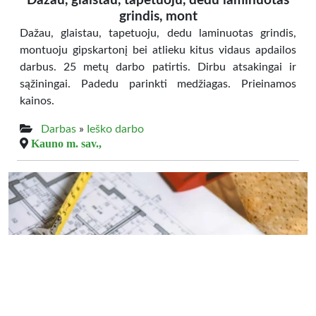
Dažau, glaistau, tapetuoju, dedu laminuotas
grindis, mont
Dažau, glaistau, tapetuoju, dedu laminuotas grindis,
montuoju gipskartonį bei atlieku kitus vidaus apdailos
darbus. 25 metų darbo patirtis. Dirbu atsakingai ir
sąžiningai. Padedu parinkti medžiagas. Prieinamos
kainos.
Darbas
»
Ieško darbo
Kauno m. sav.,