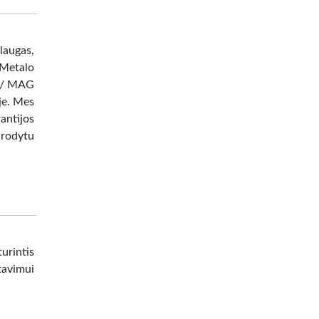
augas,
 Metalo
IG/ MAG
je. Mes
ntijos
urodytu
urintis
tavimui