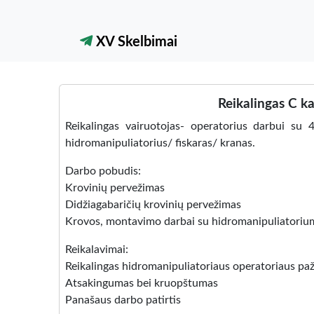
XV Skelbimai
Reikalingas C ka
Reikalingas vairuotojas- operatorius darbui su
hidromanipuliatorius/ fiskaras/ kranas.
Darbo pobudis:
Krovinių pervežimas
Didžiagabaričių krovinių pervežimas
Krovos, montavimo darbai su hidromanipuliatoriu
Reikalavimai:
Reikalingas hidromanipuliatoriaus operatoriaus p
Atsakingumas bei kruopštumas
Panašaus darbo patirtis