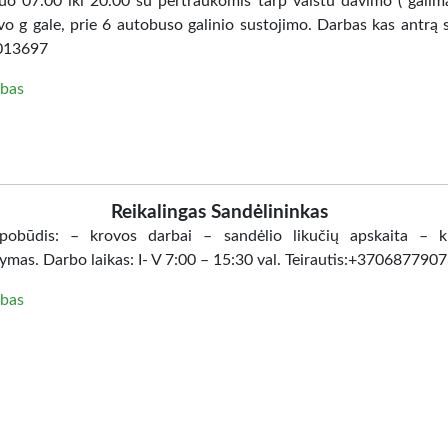
nuo 07.00 iki 20.00 su pertraukomis tarp vaistu davimo ( galima 
vo g gale, prie 6 autobuso galinio sustojimo. Darbas kas antrą s
013697
bas
Reikalingas Sandėlininkas
obūdis: – krovos darbai – sandėlio likučių apskaita – kr
tymas. Darbo laikas: I- V 7:00 – 15:30 val. Teirautis:+370687790
bas