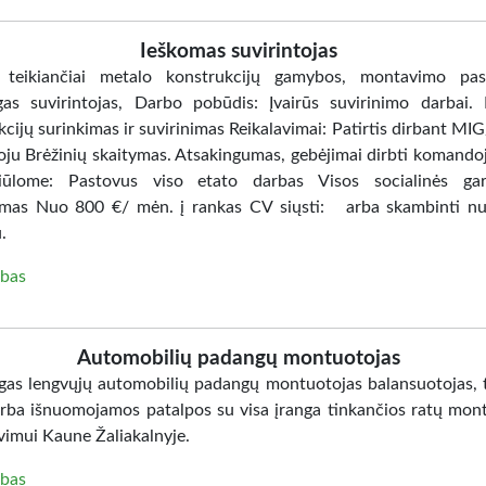
Ieškomas suvirintojas
 teikiančiai metalo konstrukcijų gamybos, montavimo pasl
ngas suvirintojas, Darbo pobūdis: Įvairūs suvirinimo darbai.
kcijų surinkimas ir suvirinimas Reikalavimai: Patirtis dirbant M
toju Brėžinių skaitymas. Atsakingumas, gebėjimai dirbti komando
iūlome: Pastovus viso etato darbas Visos socialinės gara
imas Nuo 800 €/ mėn. į rankas CV siųsti: arba skambinti n
.
bas
Automobilių padangų montuotojas
ngas lengvųjų automobilių padangų montuotojas balansuotojas, t
 arba išnuomojamos patalpos su visa įranga tinkančios ratų mon
vimui Kaune Žaliakalnyje.
bas