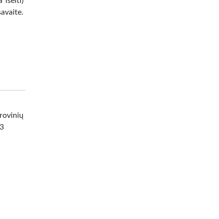
iseiti)
avaite.
ovinių
73