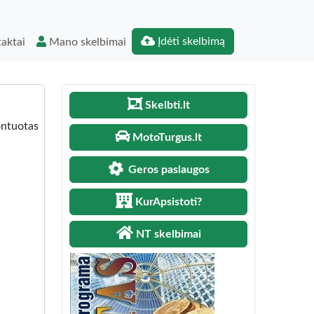
Įdėti skelbimą
aktai
Mano skelbimai
Skelbti.lt
ontuotas
MotoTurgus.lt
Geros paslaugos
KurApsistoti?
NT skelbimai