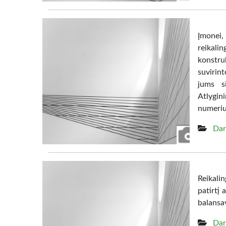
Įmonei,
reikali
konstru
suvirin
jums s
Atlygin
numeriu
Dar
Reikali
patirtį
balansa
Dar