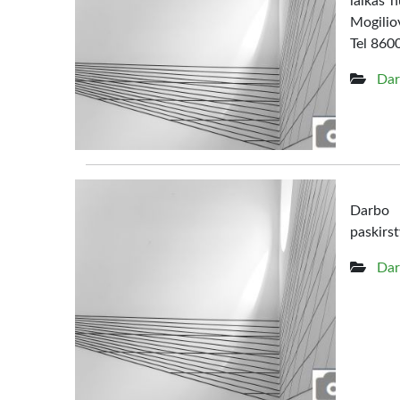
laikas 
Mogilio
Tel 860
Dar
Darbo p
paskirs
Dar