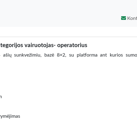
Kont
tegorijos vairuotojas- operatorius
 4 ašių sunkvežimiu, bazė 8×2, su platforma ant kurios sum
m
ažymėjimas