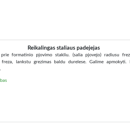
Reikalingas staliaus padejejas
prie formatinio pjovimo stakliu. (salia pjovejo) radiusu fre
 freza, lankstu grezimas baldu durelese. Galime apmokyti.
.
bas