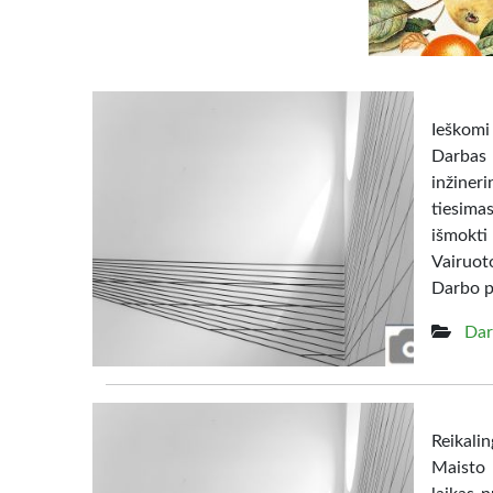
Ieškomi
Darbas 
inžiner
tiesima
išmokti
Vairuot
Darbo pa
Dar
Reikalin
Maisto 