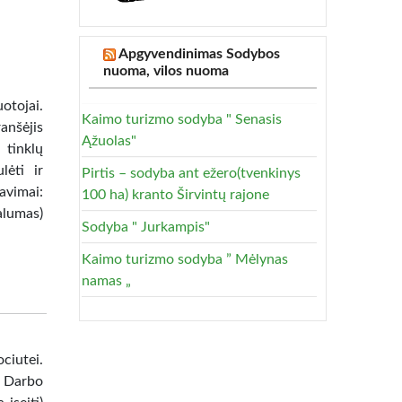
Apgyvendinimas Sodybos
nuoma, vilos nuoma
otojai.
Kaimo turizmo sodyba " Senasis
anšėjis
Ąžuolas"
 tinklų
lėti ir
Pirtis – sodyba ant ežero(tvenkinys
avimai:
100 ha) kranto Širvintų rajone
alumas)
Sodyba " Jurkampis"
Kaimo turizmo sodyba ” Mėlynas
namas „
ociutei.
. Darbo