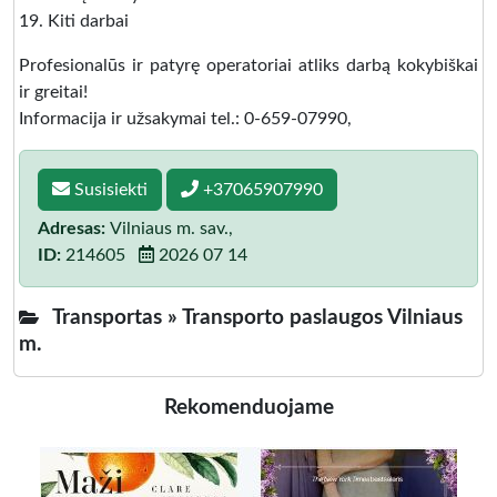
19. Kiti darbai
Profesionalūs ir patyrę operatoriai atliks darbą kokybiškai
ir greitai!
Informacija ir užsakymai tel.: 0-659-07990,
Susisiekti
+37065907990
Adresas:
Vilniaus m. sav.,
ID:
214605
2026 07 14
Transportas »
Transporto paslaugos Vilniaus
m.
Rekomenduojame