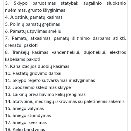
3. Sklypo paruošimas statybai: augalinio sluoksnio
nuėmimas, grunto išlyginimas
4. Juostinių pamatų kasimas
5. Polinių pamatų gręžimas
6. Pamatų užpylimas smėliu
7. Pamatų atkasimas pamatų šiltinimo darbams atlikti,
drenažui pakloti
8. Tranšėjų kasimas vandentiekiui, dujotiekiui, elektros
kabeliams pakloti
9. Kanalizacijos duobių kasimas
10. Pastatų griovimo darbai
11. Sklypo reljefo sutvarkymas ir išlyginimas
12. Juodžemio skleidimas sklype
13. Laikinų privažiavimo kelių įrengimas
14. Statybinių medžiagų iškrovimas su paletinėmis šakėmis
15. Sniego valymas
16. Sniego stumdymas
17. Sniego išvežimas
18. Kelių barstymas