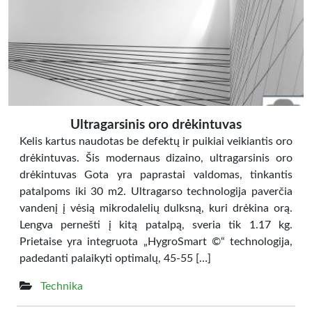
Ultragarsinis oro drėkintuvas
Kelis kartus naudotas be defektų ir puikiai veikiantis oro
drėkintuvas. Šis modernaus dizaino, ultragarsinis oro
drėkintuvas Gota yra paprastai valdomas, tinkantis
patalpoms iki 30 m2. Ultragarso technologija paverčia
vandenį į vėsią mikrodalelių dulksną, kuri drėkina orą.
Lengva pernešti į kitą patalpą, sveria tik 1.17 kg.
Prietaise yra integruota „HygroSmart ©“ technologija,
padedanti palaikyti optimalų, 45-55 […]
Technika