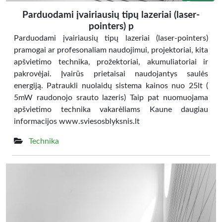
Parduodami įvairiausių tipų lazeriai (laser-
pointers) p
Parduodami įvairiausių tipų lazeriai (laser-pointers)
pramogai ar profesonaliam naudojimui, projektoriai, kita
apšvietimo technika, prožektoriai, akumuliatoriai ir
pakrovėjai. Įvairūs prietaisai naudojantys saulės
energiją. Patraukli nuolaidų sistema kainos nuo 25lt (
5mW raudonojo srauto lazeris) Taip pat nuomuojama
apšvietimo technika vakarėliams Kaune daugiau
informacijos www.sviesosblyksnis.lt
Technika