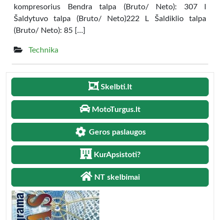
kompresorius Bendra talpa (Bruto/ Neto): 307 l
Šaldytuvo talpa (Bruto/ Neto)222 L Šaldiklio talpa
(Bruto/ Neto): 85 […]
Technika
Skelbti.lt
MotoTurgus.lt
Geros paslaugos
KurApsistoti?
NT skelbimai