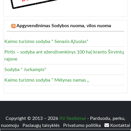
Apgyvendinimas Sodybos nuoma, vilos nuoma
Kaimo turizmo sodyba " Senasis Ąžuolas"
Pirtis – sodyba ant ežero(tvenkinys 100 ha) kranto Širvintų
rajone
Sodyba " Jurkampis"
Kaimo turizmo sodyba ” Mėlynas namas „
Copyright © 2013 – 2026
XV Skelbimai
- Parduodu, perku,
nuomoju
Paslaugų taisyklės
Privatumo politika
Kontaktai