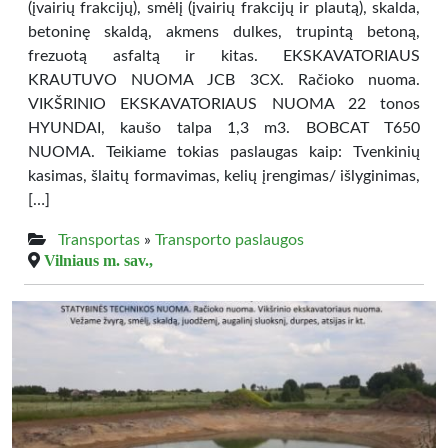
(įvairių frakcijų), smėlį (įvairių frakcijų ir plautą), skalda,
betoninę skaldą, akmens dulkes, trupintą betoną,
frezuotą asfaltą ir kitas. EKSKAVATORIAUS
KRAUTUVO NUOMA JCB 3CX. Račioko nuoma.
VIKŠRINIO EKSKAVATORIAUS NUOMA 22 tonos
HYUNDAI, kaušo talpa 1,3 m3. BOBCAT T650
NUOMA. Teikiame tokias paslaugas kaip: Tvenkinių
kasimas, šlaitų formavimas, kelių įrengimas/ išlyginimas,
[…]
Transportas
»
Transporto paslaugos
Vilniaus m. sav.,