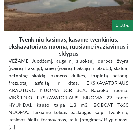
0.00 €
Tvenkiniu kasimas, kasame tvenkinius,
ekskavatoriaus nuoma, ruosiame ivaziavimus i
sklypus
VEŽAME Juodžemį, augalinį sluoksnį, durpes, žvyrą
(įvairių frakcijų), smėlį (įvairių frakcijų ir plautą), skalda,
betoninę skaldą, akmens dulkes, trupintą betoną,
frezuotą asfaltą ir kitas. EKSKAVATORIAUS
KRAUTUVO NUOMA JCB 3CX. Račioko nuoma.
VIKŠRINIO EKSKAVATORIAUS NUOMA 22 tonos
HYUNDAI, kaušo talpa 1,3 m3. BOBCAT T650
NUOMA. Teikiame tokias paslaugas kaip: Tvenkinių
kasimas, šlaitų formavimas, kelių įrengimas/ išlyginimas,
[…]