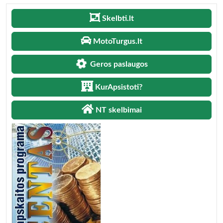
Skelbti.lt
MotoTurgus.lt
Geros paslaugos
KurApsistoti?
NT skelbimai