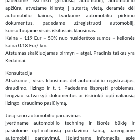
padedame išsirinkti geriausią automobilį, automobilio
apžiūra, atvežame klientą į sutartą vietą, deramės dėl
automobilio kainos, tvarkome automobilio pirkimo
dokumentus, padedame užregistruoti automobilį,
konsultuojame visais iškilusiais klausimas.
Kaina – 119 Eur + 50% nuo nusiderėtos sumos + kelionės
kaina 0.18 Eur/ km.
Atstumas skaičiuojamas pirmyn – atgal. Pradinis taškas yra
Kėdainiai.
Konsultacija
Atsakome į visus klausimus dėl automobilio registracijos,
draudimo, lizingo ir t. t. Padedame išspręsti problemas,
lengviau sutvarkyti dokumentus ar išsirinkti optimaliausią
lizingo, draudimo pasiūlymą.
Jūsų seno automobilio pardavimas
įvertiname automobilio techninę ir išorės būklę ir
pasiūlome optimaliausią pardavimo kainą, parengiame
automobilį pardavimui, išplatiname infomaciją apie