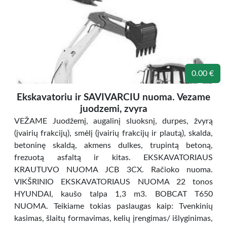
0.00 €
Ekskavatoriu ir SAVIVARCIU nuoma. Vezame
juodzemi, zvyra
VEŽAME Juodžemį, augalinį sluoksnį, durpes, žvyrą
(įvairių frakcijų), smėlį (įvairių frakcijų ir plautą), skalda,
betoninę skaldą, akmens dulkes, trupintą betoną,
frezuotą asfaltą ir kitas. EKSKAVATORIAUS
KRAUTUVO NUOMA JCB 3CX. Račioko nuoma.
VIKŠRINIO EKSKAVATORIAUS NUOMA 22 tonos
HYUNDAI, kaušo talpa 1,3 m3. BOBCAT T650
NUOMA. Teikiame tokias paslaugas kaip: Tvenkinių
kasimas, šlaitų formavimas, kelių įrengimas/ išlyginimas,