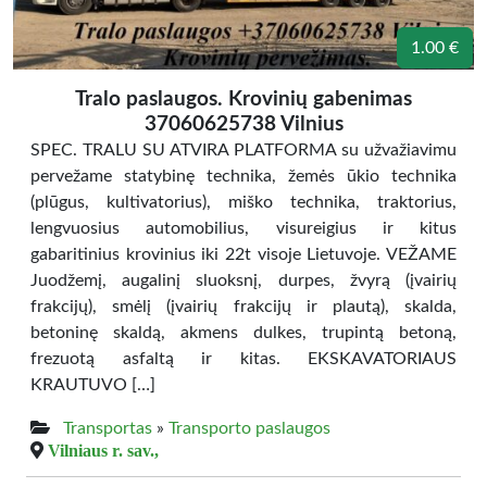
1.00 €
Tralo paslaugos. Krovinių gabenimas
37060625738 Vilnius
SPEC. TRALU SU ATVIRA PLATFORMA su užvažiavimu
pervežame statybinę technika, žemės ūkio technika
(plūgus, kultivatorius), miško technika, traktorius,
lengvuosius automobilius, visureigius ir kitus
gabaritinius krovinius iki 22t visoje Lietuvoje. VEŽAME
Juodžemį, augalinį sluoksnį, durpes, žvyrą (įvairių
frakcijų), smėlį (įvairių frakcijų ir plautą), skalda,
betoninę skaldą, akmens dulkes, trupintą betoną,
frezuotą asfaltą ir kitas. EKSKAVATORIAUS
KRAUTUVO […]
Transportas
»
Transporto paslaugos
Vilniaus r. sav.,