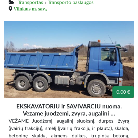
Transportas
»
Transporto paslaugos
Vilniaus m. sav.,
0.00 €
EKSKAVATORIU ir SAVIVARCIU nuoma.
Vezame juodzemi, zvyra, augalini …
VEŽAME Juodžemį, augalinį sluoksnį, durpes, žvyrą
(įvairių frakcijų), smėlį (įvairių frakcijų ir plautą), skalda,
betoninę skaldą, akmens dulkes, trupintą betoną,