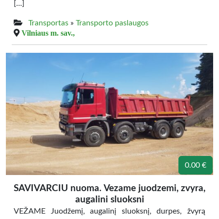
[…]
Transportas
»
Transporto paslaugos
Vilniaus m. sav.,
0.00 €
SAVIVARCIU nuoma. Vezame juodzemi, zvyra,
augalini sluoksni
VEŽAME Juodžemį, augalinį sluoksnį, durpes, žvyrą