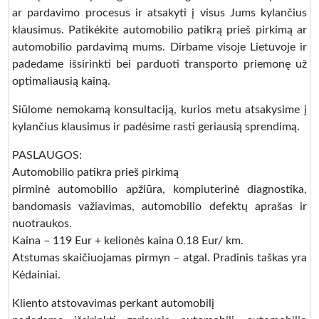
ar pardavimo procesus ir atsakyti į visus Jums kylančius
klausimus. Patikėkite automobilio patikrą prieš pirkimą ar
automobilio pardavimą mums. Dirbame visoje Lietuvoje ir
padedame išsirinkti bei parduoti transporto priemonę už
optimaliausią kainą.
Siūlome nemokamą konsultaciją, kurios metu atsakysime į
kylančius klausimus ir padėsime rasti geriausią sprendimą.
PASLAUGOS:
Automobilio patikra prieš pirkimą
pirminė automobilio apžiūra, kompiuterinė diagnostika,
bandomasis važiavimas, automobilio defektų aprašas ir
nuotraukos.
Kaina – 119 Eur + kelionės kaina 0.18 Eur/ km.
Atstumas skaičiuojamas pirmyn – atgal. Pradinis taškas yra
Kėdainiai.
Kliento atstovavimas perkant automobilį