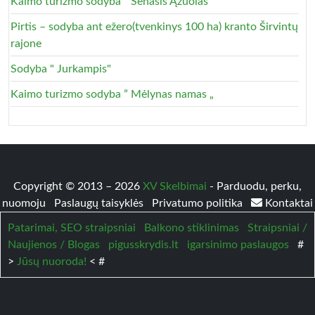
Kaimo turizmo sodyba " Senasis Ąžuolas"
Pirtis – sodyba ant ežero(tvenkinys 100 ha) kranto Širvintų
rajone
Sodyba " Jurkampis"
Kaimo turizmo sodyba ” Mėlynas namas „
Copyright © 2013 – 2026
XV Skelbimai
- Parduodu, perku,
nuomoju
Paslaugų taisyklės
Privatumo politika
Kontaktai
Patarimai, SEO straipsniai
Balkono stiklinimas
Straipsniai /
Naujienos / Blogas
pigusskrydis.lt
igarsinimo paslaugos
#
>
Jūsų nuoroda!
< #