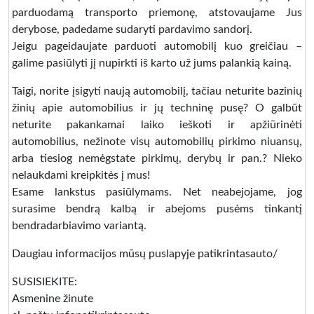
parduodamą transporto priemonę, atstovaujame Jus
derybose, padedame sudaryti pardavimo sandorį.
Jeigu pageidaujate parduoti automobilį kuo greičiau –
galime pasiūlyti jį nupirkti iš karto už jums palankią kainą.
Taigi, norite įsigyti naują automobilį, tačiau neturite bazinių
žinių apie automobilius ir jų techninę pusę? O galbūt
neturite pakankamai laiko ieškoti ir apžiūrinėti
automobilius, nežinote visų automobilių pirkimo niuansų,
arba tiesiog nemėgstate pirkimų, derybų ir pan.? Nieko
nelaukdami kreipkitės į mus!
Esame lankstus pasiūlymams. Net neabejojame, jog
surasime bendrą kalbą ir abejoms pusėms tinkantį
bendradarbiavimo variantą.
Daugiau informacijos mūsų puslapyje patikrintasauto/
SUSISIEKITE:
Asmenine žinute