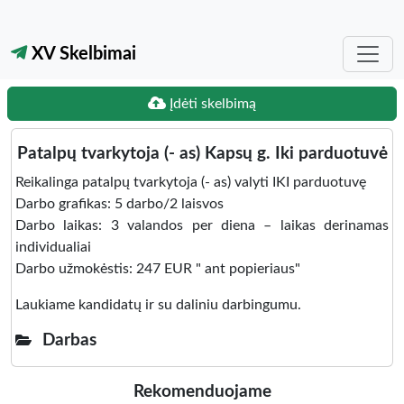
XV Skelbimai
Įdėti skelbimą
Patalpų tvarkytoja (- as) Kapsų g. Iki parduotuvė
Reikalinga patalpų tvarkytoja (- as) valyti IKI parduotuvę
Darbo grafikas: 5 darbo/2 laisvos
Darbo laikas: 3 valandos per diena – laikas derinamas
individualiai
Darbo užmokėstis: 247 EUR " ant popieriaus"
Laukiame kandidatų ir su daliniu darbingumu.
Darbas
Rekomenduojame