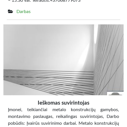
– 15:30 val. Teirautis:+37068779073
Darbas
Ieškomas suvirintojas
Įmonei, teikiančiai metalo konstrukcijų gamybos,
montavimo paslaugas, reikalingas suvirintojas, Darbo
pobūdis: Įvairūs suvirinimo darbai. Metalo konstrukcijų