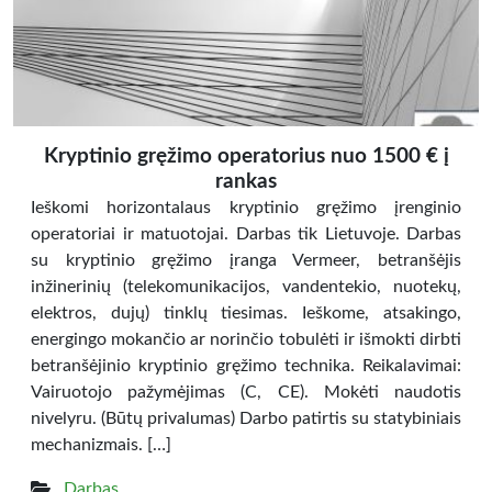
Kryptinio gręžimo operatorius nuo 1500 € į
rankas
Ieškomi horizontalaus kryptinio gręžimo įrenginio
operatoriai ir matuotojai. Darbas tik Lietuvoje. Darbas
su kryptinio gręžimo įranga Vermeer, betranšėjis
inžinerinių (telekomunikacijos, vandentekio, nuotekų,
elektros, dujų) tinklų tiesimas. Ieškome, atsakingo,
energingo mokančio ar norinčio tobulėti ir išmokti dirbti
betranšėjinio kryptinio gręžimo technika. Reikalavimai:
Vairuotojo pažymėjimas (C, CE). Mokėti naudotis
nivelyru. (Būtų privalumas) Darbo patirtis su statybiniais
mechanizmais. […]
Darbas