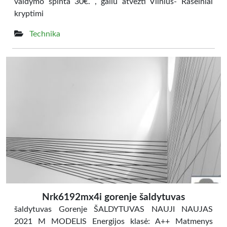
valdymo spinta 30€. , galiu atvežti Vilnius- Raseiniai
kryptimi
Technika
Nrk6192mx4i gorenje šaldytuvas
šaldytuvas Gorenje ŠALDYTUVAS NAUJI NAUJAS
2021 M MODELIS Energijos klasė: A++ Matmenys