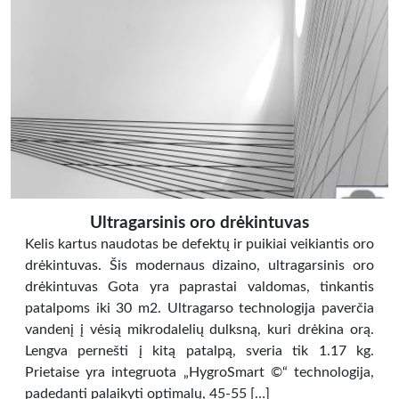
Ultragarsinis oro drėkintuvas
Kelis kartus naudotas be defektų ir puikiai veikiantis oro
drėkintuvas. Šis modernaus dizaino, ultragarsinis oro
drėkintuvas Gota yra paprastai valdomas, tinkantis
patalpoms iki 30 m2. Ultragarso technologija paverčia
vandenį į vėsią mikrodalelių dulksną, kuri drėkina orą.
Lengva pernešti į kitą patalpą, sveria tik 1.17 kg.
Prietaise yra integruota „HygroSmart ©“ technologija,
padedanti palaikyti optimalų, 45-55 […]