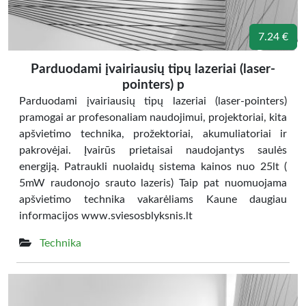
7.24 €
Parduodami įvairiausių tipų lazeriai (laser-
pointers) p
Parduodami įvairiausių tipų lazeriai (laser-pointers)
pramogai ar profesonaliam naudojimui, projektoriai, kita
apšvietimo technika, prožektoriai, akumuliatoriai ir
pakrovėjai. Įvairūs prietaisai naudojantys saulės
energiją. Patraukli nuolaidų sistema kainos nuo 25lt (
5mW raudonojo srauto lazeris) Taip pat nuomuojama
apšvietimo technika vakarėliams Kaune daugiau
informacijos www.sviesosblyksnis.lt
Technika