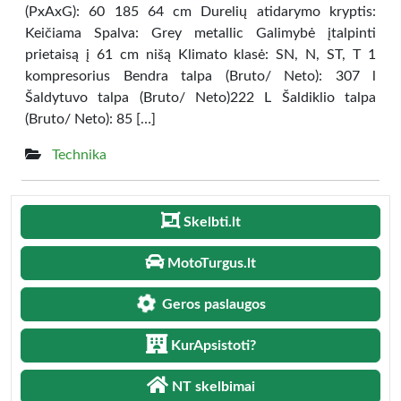
(PxAxG): 60 185 64 cm Durelių atidarymo kryptis:
Keičiama Spalva: Grey metallic Galimybė įtalpinti
prietaisą į 61 cm nišą Klimato klasė: SN, N, ST, T 1
kompresorius Bendra talpa (Bruto/ Neto): 307 l
Šaldytuvo talpa (Bruto/ Neto)222 L Šaldiklio talpa
(Bruto/ Neto): 85 […]
Technika
Skelbti.lt
MotoTurgus.lt
Geros paslaugos
KurApsistoti?
NT skelbimai