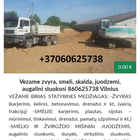
0.00 €
Vezame zvyra, smeli, skalda, juodzemi,
augalini sluoksni 860625738 Vilnius
VEŽAME BIRIAS STATYBINES MEDŽIAGAS: -ŽVYRAS
(karjerinis, kelinis, betonavimui, drenažui ir kt, įvairių
frakcijų) -SMĖLIS( karjerinis, plautas, sijotas –
mūrinimui, tinkavimui, drenažui, pamatų užpylimui ir kt.)
-SMĖLIO IR ŽVIRGŽDO MIŠINIAI -JUODŽEMIS,
augalinis sluoksnis, durpės, viršutinis sluoksnis,