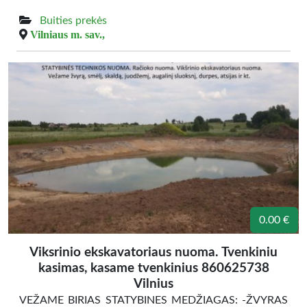
Buities prekės
Vilniaus m. sav.,
0.00 €
Viksrinio ekskavatoriaus nuoma. Tvenkiniu
kasimas, kasame tvenkinius 860625738
Vilnius
VEŽAME BIRIAS STATYBINES MEDŽIAGAS: -ŽVYRAS