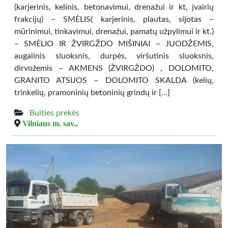
(karjerinis, kelinis, betonavimui, drenažui ir kt, įvairių
frakcijų) – SMĖLIS( karjerinis, plautas, sijotas –
mūrinimui, tinkavimui, drenažui, pamatų užpylimui ir kt.)
– SMĖLIO IR ŽVIRGŽDO MIŠINIAI – JUODŽEMIS,
augalinis sluoksnis, durpės, viršutinis sluoksnis,
dirvožemis – AKMENS (ŽVIRGŽDO) , DOLOMITO,
GRANITO ATSIJOS – DOLOMITO SKALDA (kelių,
trinkelių, pramoninių betoninių grindų ir […]
Buities prekės
Vilniaus m. sav.,