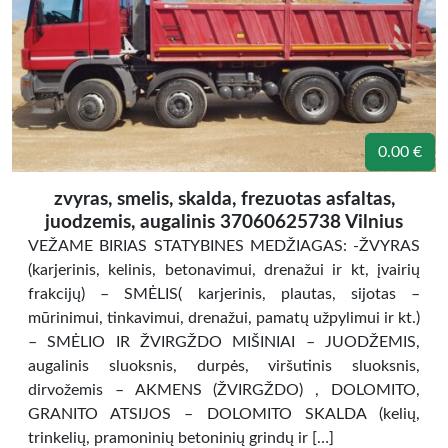
0.00 €
zvyras, smelis, skalda, frezuotas asfaltas,
juodzemis, augalinis 37060625738 Vilnius
VEŽAME BIRIAS STATYBINES MEDŽIAGAS: -ŽVYRAS
(karjerinis, kelinis, betonavimui, drenažui ir kt, įvairių
frakcijų) – SMĖLIS( karjerinis, plautas, sijotas –
mūrinimui, tinkavimui, drenažui, pamatų užpylimui ir kt.)
– SMĖLIO IR ŽVIRGŽDO MIŠINIAI – JUODŽEMIS,
augalinis sluoksnis, durpės, viršutinis sluoksnis,
dirvožemis – AKMENS (ŽVIRGŽDO) , DOLOMITO,
GRANITO ATSIJOS – DOLOMITO SKALDA (kelių,
trinkelių, pramoninių betoninių grindų ir […]