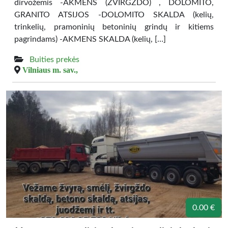
dirvožemis -AKMENS (ŽVIRGŽDO) , DOLOMITO,
GRANITO ATSIJOS -DOLOMITO SKALDA (kelių,
trinkelių, pramoninių betoninių grindų ir kitiems
pagrindams) -AKMENS SKALDA (kelių, […]
Buities prekės
Vilniaus m. sav.,
0.00 €