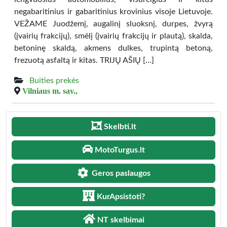
negabaritinius ir gabaritinius krovinius visoje Lietuvoje.
VEŽAME Juodžemį, augalinį sluoksnį, durpes, žvyrą
(įvairių frakcijų), smėlį (įvairių frakcijų ir plautą), skalda,
betoninę skaldą, akmens dulkes, trupintą betoną,
frezuotą asfaltą ir kitas. TRIJŲ AŠIŲ […]
Buities prekės
Vilniaus m. sav.,
Skelbti.lt
MotoTurgus.lt
Geros paslaugos
KurApsistoti?
NT skelbimai