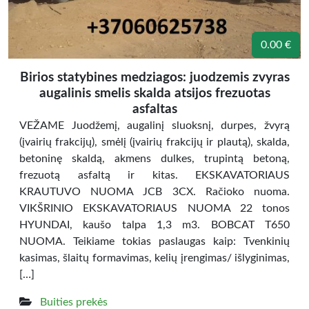
0.00 €
Birios statybines medziagos: juodzemis zvyras
augalinis smelis skalda atsijos frezuotas
asfaltas
VEŽAME Juodžemį, augalinį sluoksnį, durpes, žvyrą
(įvairių frakcijų), smėlį (įvairių frakcijų ir plautą), skalda,
betoninę skaldą, akmens dulkes, trupintą betoną,
frezuotą asfaltą ir kitas. EKSKAVATORIAUS
KRAUTUVO NUOMA JCB 3CX. Račioko nuoma.
VIKŠRINIO EKSKAVATORIAUS NUOMA 22 tonos
HYUNDAI, kaušo talpa 1,3 m3. BOBCAT T650
NUOMA. Teikiame tokias paslaugas kaip: Tvenkinių
kasimas, šlaitų formavimas, kelių įrengimas/ išlyginimas,
[…]
Buities prekės