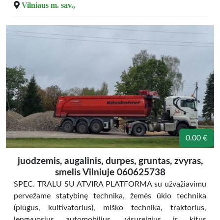
Vilniaus m. sav.,
0.00 €
juodzemis, augalinis, durpes, gruntas, zvyras,
smelis Vilniuje 060625738
SPEC. TRALU SU ATVIRA PLATFORMA su užvažiavimu
pervežame statybinę technika, žemės ūkio technika
(plūgus, kultivatorius), miško technika, traktorius,
lengvuosius automobilius, visureigius ir kitus