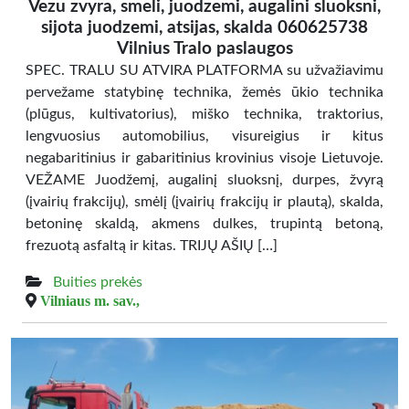
Vezu zvyra, smeli, juodzemi, augalini sluoksni,
sijota juodzemi, atsijas, skalda 060625738
Vilnius Tralo paslaugos
SPEC. TRALU SU ATVIRA PLATFORMA su užvažiavimu
pervežame statybinę technika, žemės ūkio technika
(plūgus, kultivatorius), miško technika, traktorius,
lengvuosius automobilius, visureigius ir kitus
negabaritinius ir gabaritinius krovinius visoje Lietuvoje.
VEŽAME Juodžemį, augalinį sluoksnį, durpes, žvyrą
(įvairių frakcijų), smėlį (įvairių frakcijų ir plautą), skalda,
betoninę skaldą, akmens dulkes, trupintą betoną,
frezuotą asfaltą ir kitas. TRIJŲ AŠIŲ […]
Buities prekės
Vilniaus m. sav.,