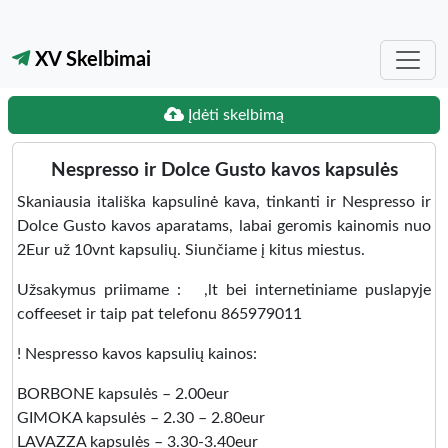
XV Skelbimai
Įdėti skelbimą
Nespresso ir Dolce Gusto kavos kapsulės
Skaniausia itališka kapsulinė kava, tinkanti ir Nespresso ir
Dolce Gusto kavos aparatams, labai geromis kainomis nuo
2Eur už 10vnt kapsulių. Siunčiame į kitus miestus.
Užsakymus priimame : ,lt bei internetiniame puslapyje
coffeeset ir taip pat telefonu 865979011
! Nespresso kavos kapsulių kainos:
BORBONE kapsulės – 2.00eur
GIMOKA kapsulės – 2.30 – 2.80eur
LAVAZZA kapsulės – 3.30-3.40eur