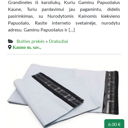
Grandineles iš karoliukų. Kuriu Gaminu Papuošalus
Kaune, Turiu pardavimui jau pagamintu, didelis
pasirinkimas, su Nurodytomis Kainomis kiekvieno
Papuošalo, Rasite interneto svetainėje, nurodytu
adresu. Gaminu Papuošalus ir […]
Buities prekės
»
Drabužiai
Kauno m. sav.,
6.00 €