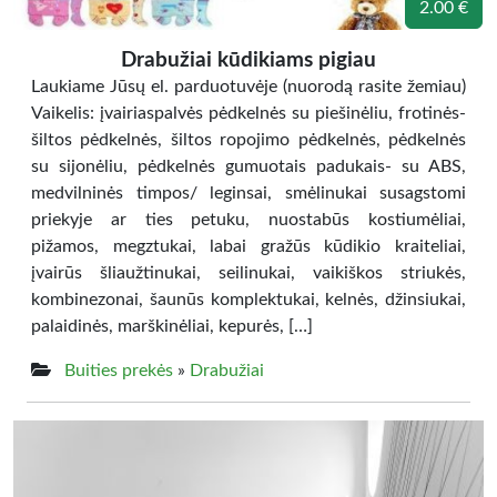
2.00 €
Drabužiai kūdikiams pigiau
Laukiame Jūsų el. parduotuvėje (nuorodą rasite žemiau)
Vaikelis: įvairiaspalvės pėdkelnės su piešinėliu, frotinės-
šiltos pėdkelnės, šiltos ropojimo pėdkelnės, pėdkelnės
su sijonėliu, pėdkelnės gumuotais padukais- su ABS,
medvilninės timpos/ leginsai, smėlinukai susagstomi
priekyje ar ties petuku, nuostabūs kostiumėliai,
pižamos, megztukai, labai gražūs kūdikio kraiteliai,
įvairūs šliaužtinukai, seilinukai, vaikiškos striukės,
kombinezonai, šaunūs komplektukai, kelnės, džinsiukai,
palaidinės, marškinėliai, kepurės, […]
Buities prekės
»
Drabužiai