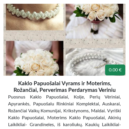
0.00 €
Kaklo Papuošalai Vyrams ir Moterims,
Rožančiai, Perverimas Perdarymas Veriniu
Puosnus Kaklo Papuošalai, Kolje, Perlų Vėriniai,
Apyrankės, Papuošalu Rinkiniai Komplektai, Auskarai,
Rožančiai Vaikų Komunijai, Krikstynoms, Maldai. Vyriški
Kaklo Papuošalai, Moterims Kaklo Papuošalai, Akinių
Laikikliai- Grandineles, iš karoliukų. Kaukių Laikikliai-