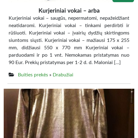
Kurjeriniai vokai – arba
Kurjeriniai vokai – saugūs, nepermatomi, nepažeidžiant
neatidaromi. Kurjeriniai vokai – tinkami perdirbti ir
rūšiuoti. Kurjeriniai vokai – įvairių dydžių skirtingoms
siuntoms siųsti. Kurjeriniai vokai – mažiausi 175 x 255
mm, didžiausi 550 x 770 mm Kurjeriniai vokai –
parduodami ir po 1 vnt. Nemokamas pristatymas nuo
90 Eur. Prekių pristatymas per 1-2 d. d. Maloniai […]
Buities prekės
»
Drabužiai