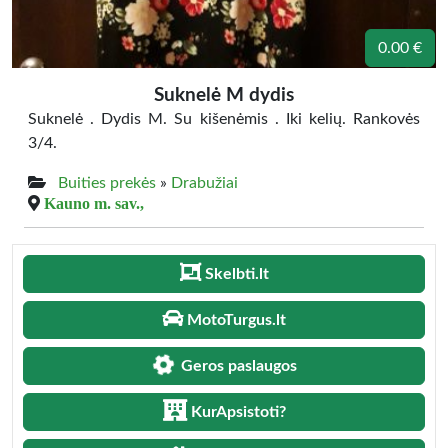
0.00 €
Suknelė M dydis
Suknelė . Dydis M. Su kišenėmis . Iki kelių. Rankovės
3/4.
Buities prekės
»
Drabužiai
Kauno m. sav.,
Skelbti.lt
MotoTurgus.lt
Geros paslaugos
KurApsistoti?