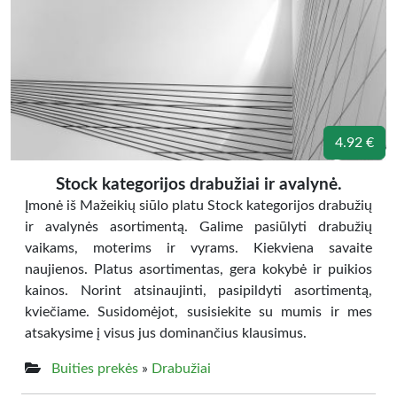
4.92 €
Stock kategorijos drabužiai ir avalynė.
Įmonė iš Mažeikių siūlo platu Stock kategorijos drabužių
ir avalynės asortimentą. Galime pasiūlyti drabužių
vaikams, moterims ir vyrams. Kiekviena savaite
naujienos. Platus asortimentas, gera kokybė ir puikios
kainos. Norint atsinaujinti, pasipildyti asortimentą,
kviečiame. Susidomėjot, susisiekite su mumis ir mes
atsakysime į visus jus dominančius klausimus.
Buities prekės
»
Drabužiai