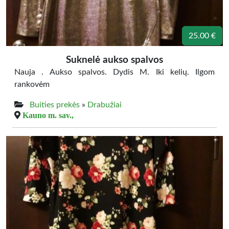
25.00 €
Suknelė aukso spalvos
Nauja . Aukso spalvos. Dydis M. Iki kelių. Ilgom
rankovėm
Buities prekės
»
Drabužiai
Kauno m. sav.,