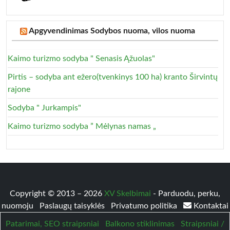
Apgyvendinimas Sodybos nuoma, vilos nuoma
Kaimo turizmo sodyba " Senasis Ąžuolas"
Pirtis – sodyba ant ežero(tvenkinys 100 ha) kranto Širvintų
rajone
Sodyba " Jurkampis"
Kaimo turizmo sodyba ” Mėlynas namas „
Copyright © 2013 – 2026
XV Skelbimai
- Parduodu, perku,
nuomoju
Paslaugų taisyklės
Privatumo politika
Kontaktai
Patarimai, SEO straipsniai
Balkono stiklinimas
Straipsniai /