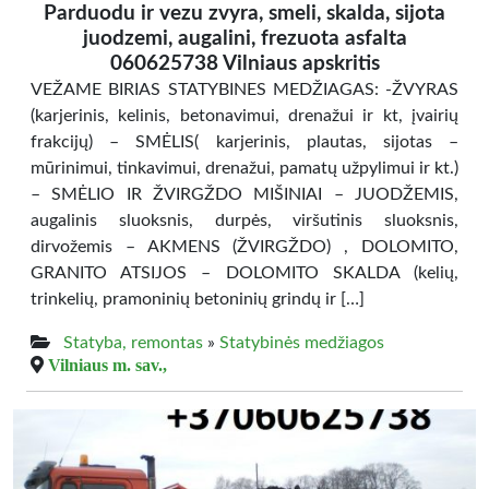
Parduodu ir vezu zvyra, smeli, skalda, sijota
juodzemi, augalini, frezuota asfalta
060625738 Vilniaus apskritis
VEŽAME BIRIAS STATYBINES MEDŽIAGAS: -ŽVYRAS
(karjerinis, kelinis, betonavimui, drenažui ir kt, įvairių
frakcijų) – SMĖLIS( karjerinis, plautas, sijotas –
mūrinimui, tinkavimui, drenažui, pamatų užpylimui ir kt.)
– SMĖLIO IR ŽVIRGŽDO MIŠINIAI – JUODŽEMIS,
augalinis sluoksnis, durpės, viršutinis sluoksnis,
dirvožemis – AKMENS (ŽVIRGŽDO) , DOLOMITO,
GRANITO ATSIJOS – DOLOMITO SKALDA (kelių,
trinkelių, pramoninių betoninių grindų ir […]
Statyba, remontas
»
Statybinės medžiagos
Vilniaus m. sav.,