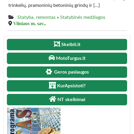
trinkelių, pramoninių betoninių grindų ir […]
Statyba, remontas
»
Statybinės medžiagos
Vilniaus m. sav.,
Skelbti.lt
MotoTurgus.lt
Geros paslaugos
KurApsistoti?
NT skelbimai