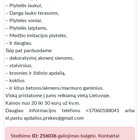
– Plytelės laukui,
– Danga lauko terasoms,
– Plyteles voniai,
– Plytelės laiptams,
– Medžio imitacijos plytelės,
– Ir daugiau.
Taip pat parduodame:
– dekoratyvinį akmenį sienoms,
– stalvirsius,
– krosnies ir židinio apdailą,
– koklius
– ir kitus betono/akmens/marmuro gaminius.
Viską pristatome į jums reikiamą vietą Lietuvoje.
Kainos nuo 20 iki 50 eurų už kv.m.
Daugiau informacijos telefonu +37060188041 arba
el.pastu apdailos.prekes@gmail.com
Skelbimo
ID: 256036
galiojimas baigėsi. Kontaktai