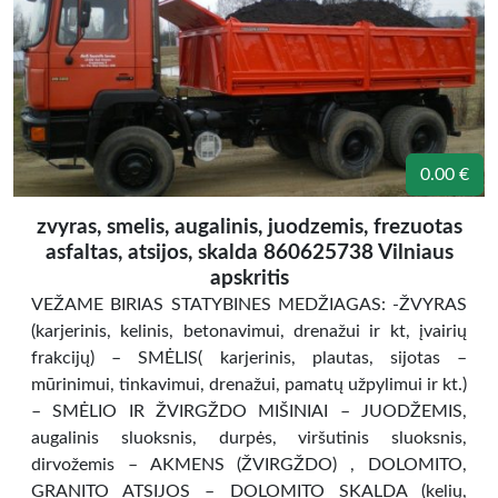
0.00 €
zvyras, smelis, augalinis, juodzemis, frezuotas
asfaltas, atsijos, skalda 860625738 Vilniaus
apskritis
VEŽAME BIRIAS STATYBINES MEDŽIAGAS: -ŽVYRAS
(karjerinis, kelinis, betonavimui, drenažui ir kt, įvairių
frakcijų) – SMĖLIS( karjerinis, plautas, sijotas –
mūrinimui, tinkavimui, drenažui, pamatų užpylimui ir kt.)
– SMĖLIO IR ŽVIRGŽDO MIŠINIAI – JUODŽEMIS,
augalinis sluoksnis, durpės, viršutinis sluoksnis,
dirvožemis – AKMENS (ŽVIRGŽDO) , DOLOMITO,
GRANITO ATSIJOS – DOLOMITO SKALDA (kelių,