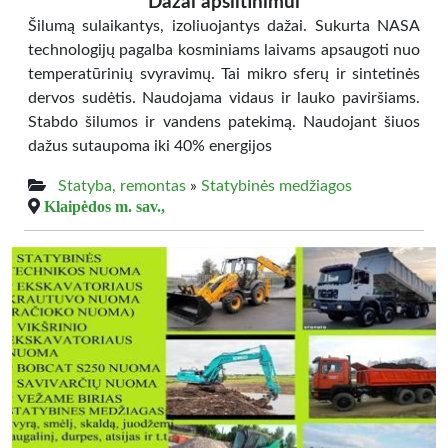
Dažai apšiltinimui
Šilumą sulaikantys, izoliuojantys dažai. Sukurta NASA
technologijų pagalba kosminiams laivams apsaugoti nuo
temperatūrinių svyravimų. Tai mikro sferų ir sintetinės
dervos sudėtis. Naudojama vidaus ir lauko paviršiams.
Stabdo šilumos ir vandens patekimą. Naudojant šiuos
dažus sutaupoma iki 40% energijos
Statyba, remontas
»
Statybinės medžiagos
Klaipėdos m. sav.,