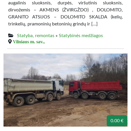
augalinis sluoksnis, durpės, viršutinis sluoksnis,
dirvožemis – AKMENS (ŽVIRGŽDO) , DOLOMITO,
GRANITO ATSIJOS – DOLOMITO SKALDA (kelių,
trinkelių, pramoninių betoninių grindų ir […]
Statyba, remontas
»
Statybinės medžiagos
Vilniaus m. sav.,
0.00 €