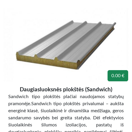
0.00 €
Daugiasluoksnės plokštės (Sandwich)
Sandwich tipo plokštės plačiai naudojamos statybų
pramonėje.Sandwich tipo plokštės privalumai – aukšta
energinė klasė, šiuolaikinė ir dinamiška medžiaga, geros
sandarumo savybės bei greita statyba. Dėl efektyvios
šiuolaikinės šilumos izoliacijos, pastatų iš