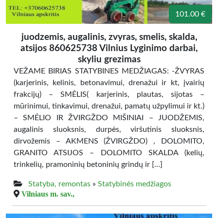
101.00 €
juodzemis, augalinis, zvyras, smelis, skalda,
atsijos 860625738 Vilnius Lyginimo darbai,
skyliu grezimas
VEŽAME BIRIAS STATYBINES MEDŽIAGAS: -ŽVYRAS
(karjerinis, kelinis, betonavimui, drenažui ir kt, įvairių
frakcijų) – SMĖLIS( karjerinis, plautas, sijotas –
mūrinimui, tinkavimui, drenažui, pamatų užpylimui ir kt.)
– SMĖLIO IR ŽVIRGŽDO MIŠINIAI – JUODŽEMIS,
augalinis sluoksnis, durpės, viršutinis sluoksnis,
dirvožemis – AKMENS (ŽVIRGŽDO) , DOLOMITO,
GRANITO ATSIJOS – DOLOMITO SKALDA (kelių,
trinkelių, pramoninių betoninių grindų ir […]
Statyba, remontas
»
Statybinės medžiagos
Vilniaus m. sav.,