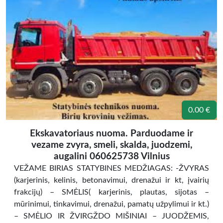
0.00 €
Ekskavatoriaus nuoma. Parduodame ir
vezame zvyra, smeli, skalda, juodzemi,
augalini 060625738 Vilnius
VEŽAME BIRIAS STATYBINES MEDŽIAGAS: -ŽVYRAS
(karjerinis, kelinis, betonavimui, drenažui ir kt, įvairių
frakcijų) – SMĖLIS( karjerinis, plautas, sijotas –
mūrinimui, tinkavimui, drenažui, pamatų užpylimui ir kt.)
– SMĖLIO IR ŽVIRGŽDO MIŠINIAI – JUODŽEMIS,