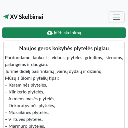
XV Skelbimai
Įdėti skelbimą
Naujos geros kokybės plytelės pigiau
Parduodame lauko ir vidaus plyteles grindims, sienoms,
palangėms ir daugiau.
Turime didelį pasirinkimą įvairių dydžių ir dizainų.
Mūsų siūlomi plytelių tipai:
– Keraminės plytelės,
– Klinkerio plytelės,
– Akmens masės plytelės,
– Dekoratyvinės plytelės,
– Mozaikinės plytelės,
– Virtuvės plytelės,
– Marmuro plytelės,