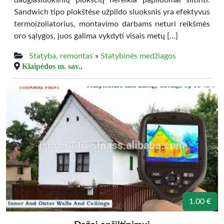
daugiasluoksnių plokščių nereikia papildomai šiltinti.
Sandwich tipo plokštėse užpildo sluoksnis yra efektyvus
termoizoliatorius, montavimo darbams neturi reikšmės
oro sąlygos, juos galima vykdyti visais metų […]
Statyba, remontas
»
Statybinės medžiagos
Klaipėdos m. sav.,
1.00 €