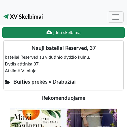
XV Skelbimai
Įdėti skelbimą
Nauji bateliai Reserved, 37
bateliai Reserved su vidutinio dydžio kulnu.
Dydis atitinka 37.
Atsiimti Vilniuje.
Buities prekės »
Drabužiai
Rekomenduojame