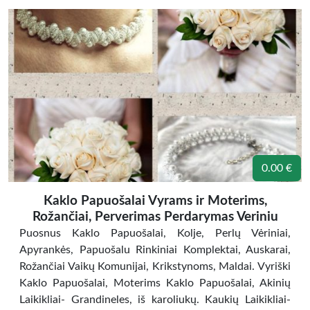
0.00 €
Kaklo Papuošalai Vyrams ir Moterims,
Rožančiai, Perverimas Perdarymas Veriniu
Puosnus Kaklo Papuošalai, Kolje, Perlų Vėriniai,
Apyrankės, Papuošalu Rinkiniai Komplektai, Auskarai,
Rožančiai Vaikų Komunijai, Krikstynoms, Maldai. Vyriški
Kaklo Papuošalai, Moterims Kaklo Papuošalai, Akinių
Laikikliai- Grandineles, iš karoliukų. Kaukių Laikikliai-