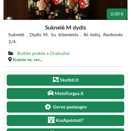
0.00 €
Suknelė M dydis
Suknelė . Dydis M. Su kišenėmis . Iki kelių. Rankovės
3/4.
Buities prekės
»
Drabužiai
Kauno m. sav.,
Skelbti.lt
MotoTurgus.lt
Geros paslaugos
KurApsistoti?