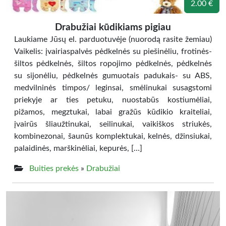
2.00 €
Drabužiai kūdikiams pigiau
Laukiame Jūsų el. parduotuvėje (nuorodą rasite žemiau)
Vaikelis: įvairiaspalvės pėdkelnės su piešinėliu, frotinės-
šiltos pėdkelnės, šiltos ropojimo pėdkelnės, pėdkelnės
su sijonėliu, pėdkelnės gumuotais padukais- su ABS,
medvilninės timpos/ leginsai, smėlinukai susagstomi
priekyje ar ties petuku, nuostabūs kostiumėliai,
pižamos, megztukai, labai gražūs kūdikio kraiteliai,
įvairūs šliaužtinukai, seilinukai, vaikiškos striukės,
kombinezonai, šaunūs komplektukai, kelnės, džinsiukai,
palaidinės, marškinėliai, kepurės, […]
Buities prekės
»
Drabužiai