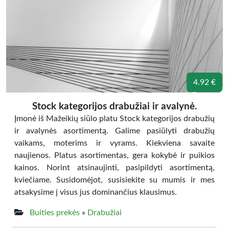
4.92 €
Stock kategorijos drabužiai ir avalynė.
Įmonė iš Mažeikių siūlo platu Stock kategorijos drabužių
ir avalynės asortimentą. Galime pasiūlyti drabužių
vaikams, moterims ir vyrams. Kiekviena savaite
naujienos. Platus asortimentas, gera kokybė ir puikios
kainos. Norint atsinaujinti, pasipildyti asortimentą,
kviečiame. Susidomėjot, susisiekite su mumis ir mes
atsakysime į visus jus dominančius klausimus.
Buities prekės
»
Drabužiai