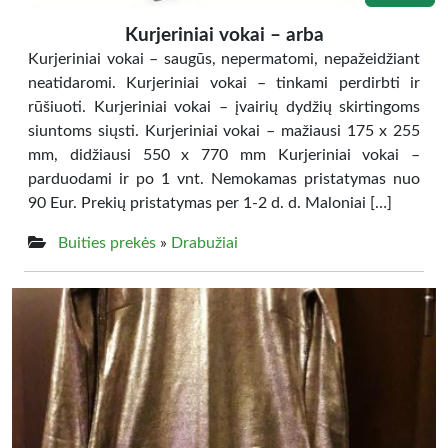
Kurjeriniai vokai – arba
Kurjeriniai vokai – saugūs, nepermatomi, nepažeidžiant
neatidaromi. Kurjeriniai vokai – tinkami perdirbti ir
rūšiuoti. Kurjeriniai vokai – įvairių dydžių skirtingoms
siuntoms siųsti. Kurjeriniai vokai – mažiausi 175 x 255
mm, didžiausi 550 x 770 mm Kurjeriniai vokai –
parduodami ir po 1 vnt. Nemokamas pristatymas nuo
90 Eur. Prekių pristatymas per 1-2 d. d. Maloniai […]
Buities prekės
»
Drabužiai