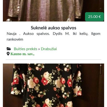
25.00 €
Suknelė aukso spalvos
Nauja . Aukso spalvos. Dydis M. Iki kelių. Ilgom
rankovėm
Buities prekės
»
Drabužiai
Kauno m. sav.,