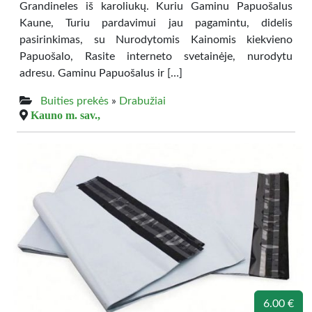
Grandineles iš karoliukų. Kuriu Gaminu Papuošalus
Kaune, Turiu pardavimui jau pagamintu, didelis
pasirinkimas, su Nurodytomis Kainomis kiekvieno
Papuošalo, Rasite interneto svetainėje, nurodytu
adresu. Gaminu Papuošalus ir […]
Buities prekės
»
Drabužiai
Kauno m. sav.,
6.00 €