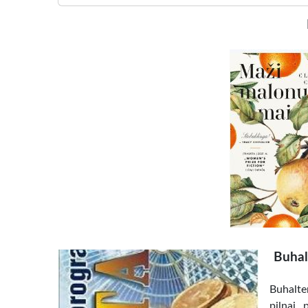
Buhal
Buhalte
pilnai 