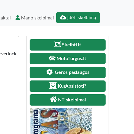
Įdėti skelbimą
aktai
Mano skelbimai
Skelbti.lt
everlock
MotoTurgus.lt
Geros paslaugos
KurApsistoti?
NT skelbimai