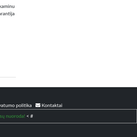
 kaminu
rantija
vatumo politika
Kontaktai
sų nuoroda!
< #