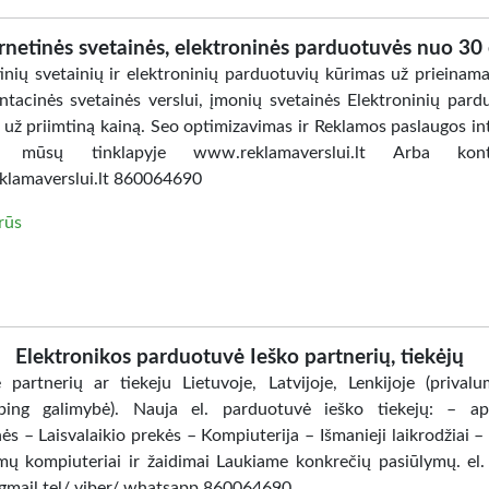
rnetinės svetainės, elektroninės parduotuvės nuo 30
tinių svetainių ir elektroninių parduotuvių kūrimas už prieinama
ntacinės svetainės verslui, įmonių svetainės Elektroninių pard
 už priimtiną kainą. Seo optimizavimas ir Reklamos paslaugos in
u mūsų tinklapyje www.reklamaverslui.lt Arba konta
klamaverslui.lt 860064690
irūs
Elektronikos parduotuvė Ieško partnerių, tiekėjų
 partnerių ar tiekeju Lietuvoje, Latvijoje, Lenkijoje (prival
ping galimybė). Nauja el. parduotuvė ieško tiekejų: – ap
s – Laisvalaikio prekės – Kompiuterija – Išmanieji laikrodžiai –
mų kompiuteriai ir žaidimai Laukiame konkrečių pasiūlymų. el.
gmail tel/ viber/ whatsapp 860064690