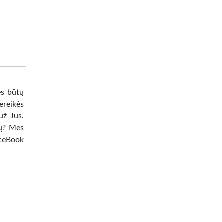
ės būtų
nereikės
už Jus.
tų? Mes
aceBook