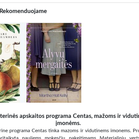
Rekomenduojame
terinės apskaitos programa Centas, mažoms ir vidut
įmonėms.
rine programa Centas tinka mazoms ir vidutinems imonems. P
pritaikyta naujiems mokesčių pakeitimams Materialinių vert