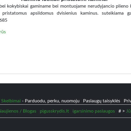
 bei kokybiskai gaminame bei montuojame nerudyjancio plieno
. pristatomus apsildomus dvisienius kaminus. suteikiama ga
685
irūs
 Skelbimai
- Parduodu, perku, nuomoju
Paslaugų taisyklės
Pri
 Naujienos / Blogas
pigusskrydis.lt
igarsinimo paslaugos
# >
Jū