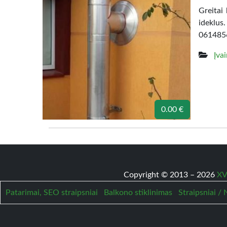
Greitai
ideklus
061485
Įva
0.00 €
Copyright © 2013 – 2026
XV
Patarimai, SEO straipsniai
Balkono stiklinimas
Straipsniai /