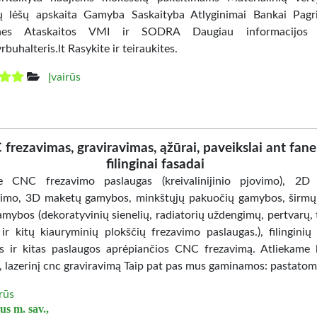
ių lėšų apskaita Gamyba Saskaityba Atlyginimai Bankai Pagr
nes Ataskaitos VMI ir SODRA Daugiau informacijos r
uhalteris.lt Rasykite ir teiraukites.
Įvairūs
frezavimas, graviravimas, ąžūrai, paveikslai ant fane
filinginai fasadai
me CNC frezavimo paslaugas (kreivalinijinio pjovimo), 2D
vimo, 3D maketų gamybos, minkštųjų pakuočių gamybos, širmų 
amybos (dekoratyvinių sienelių, radiatorių uždengimų, pertvarų, 
 ir kitų kiauryminių plokščių frezavimo paslaugas.), filinginių
 ir kitas paslaugos aprėpiančios CNC frezavimą. Atliekame l
, lazerinį cnc graviravimą Taip pat pas mus gaminamos: pastatom
irūs
us m. sav.,