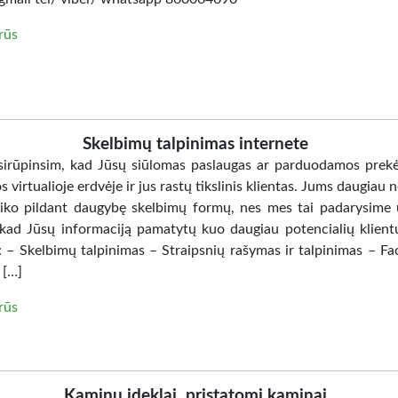
irūs
Skelbimų talpinimas internete
irūpinsim, kad Jūsų siūlomas paslaugas ar parduodamos prek
virtualioje erdvėje ir jus rastų tikslinis klientas. Jums daugiau 
laiko pildant daugybę skelbimų formų, nes mes tai padarysime 
 kad Jūsų informaciją pamatytų kuo daugiau potencialių klien
: – Skelbimų talpinimas – Straipsnių rašymas ir talpinimas – F
 […]
irūs
Kaminu ideklai. pristatomi kaminai