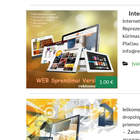
Inte
Interne
Repreze
kūrimas
Plačia
info@re
Įva
1.00 €
Ieškome
dropshi
priemonė
– Žaidi
aruspas