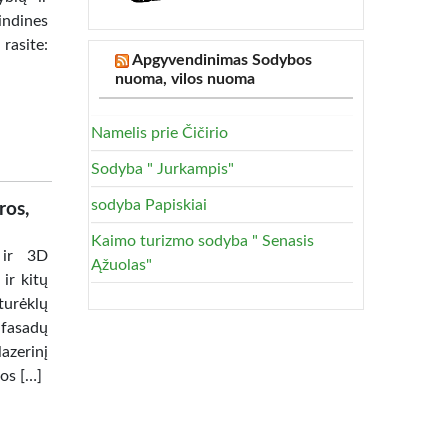
indines
asite:
Apgyvendinimas Sodybos
nuoma, vilos nuoma
Namelis prie Čičirio
Sodyba " Jurkampis"
sodyba Papiskiai
ros,
Kaimo turizmo sodyba " Senasis
 ir 3D
Ąžuolas"
ir kitų
turėklų
 fasadų
azerinį
os […]