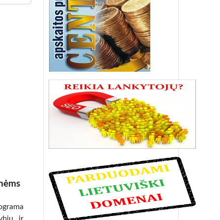
inėms
rograma
ybių ir