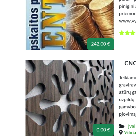
pinigin
priemo
www.vyrb
242.00 €
CNC 
Teikia
gravira
ažūrų g
užpildų
gamybos
pjovimą
Įva
0.00 €
Vilnia