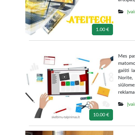
Įva
1.00 €
Mes pas
matomos 
gaišti 
Norite,
siūlome
reklama
Įva
10.00 €