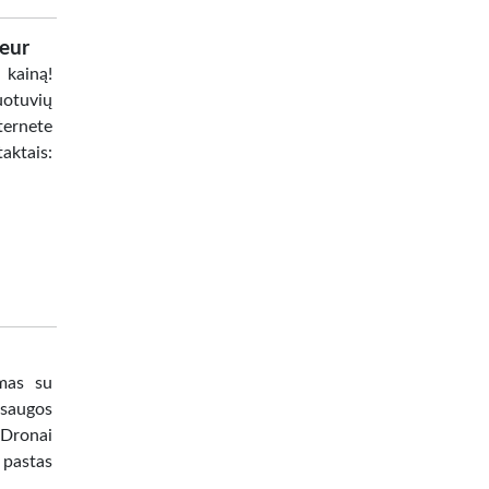
 eur
 kainą!
uotuvių
ternete
ktais:
umas su
saugos
 Dronai
 pastas