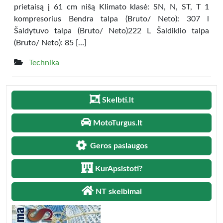
prietaisą į 61 cm nišą Klimato klasė: SN, N, ST, T 1
kompresorius Bendra talpa (Bruto/ Neto): 307 l
Šaldytuvo talpa (Bruto/ Neto)222 L Šaldiklio talpa
(Bruto/ Neto): 85 […]
Technika
Skelbti.lt
MotoTurgus.lt
Geros paslaugos
KurApsistoti?
NT skelbimai