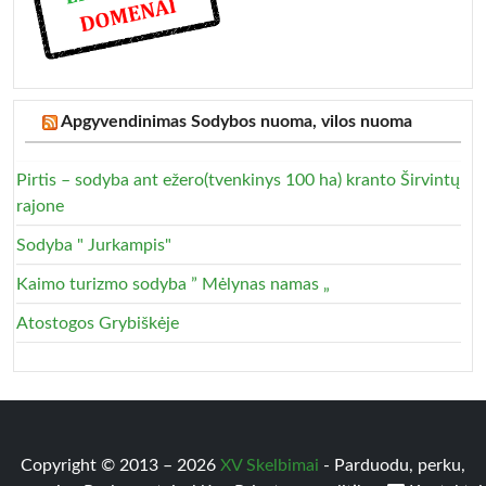
Apgyvendinimas Sodybos nuoma, vilos nuoma
Pirtis – sodyba ant ežero(tvenkinys 100 ha) kranto Širvintų
rajone
Sodyba " Jurkampis"
Kaimo turizmo sodyba ” Mėlynas namas „
Atostogos Grybiškėje
Copyright © 2013 – 2026
XV Skelbimai
- Parduodu, perku,