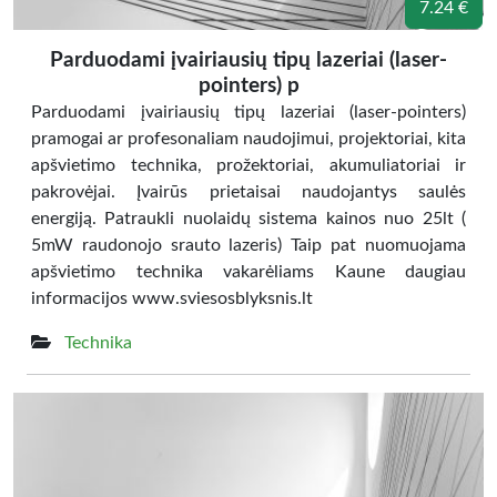
7.24 €
Parduodami įvairiausių tipų lazeriai (laser-
pointers) p
Parduodami įvairiausių tipų lazeriai (laser-pointers)
pramogai ar profesonaliam naudojimui, projektoriai, kita
apšvietimo technika, prožektoriai, akumuliatoriai ir
pakrovėjai. Įvairūs prietaisai naudojantys saulės
energiją. Patraukli nuolaidų sistema kainos nuo 25lt (
5mW raudonojo srauto lazeris) Taip pat nuomuojama
apšvietimo technika vakarėliams Kaune daugiau
informacijos www.sviesosblyksnis.lt
Technika