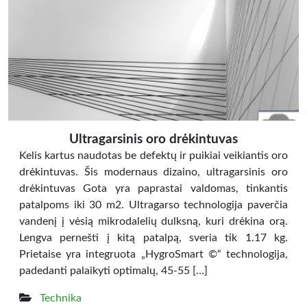
Ultragarsinis oro drėkintuvas
Kelis kartus naudotas be defektų ir puikiai veikiantis oro
drėkintuvas. Šis modernaus dizaino, ultragarsinis oro
drėkintuvas Gota yra paprastai valdomas, tinkantis
patalpoms iki 30 m2. Ultragarso technologija paverčia
vandenį į vėsią mikrodalelių dulksną, kuri drėkina orą.
Lengva pernešti į kitą patalpą, sveria tik 1.17 kg.
Prietaise yra integruota „HygroSmart ©“ technologija,
padedanti palaikyti optimalų, 45-55 […]
Technika