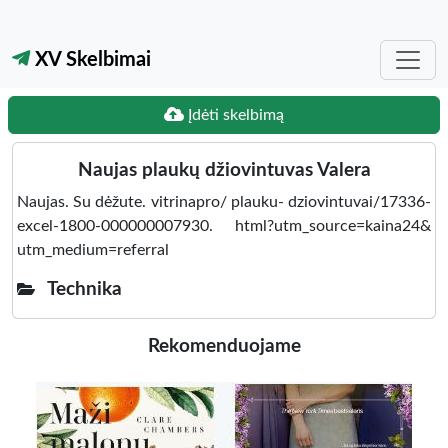
XV Skelbimai
Įdėti skelbimą
Naujas plaukų džiovintuvas Valera
Naujas. Su dėžute. vitrinapro/ plauku- dziovintuvai/17336-
excel-1800-000000007930. html?utm_source=kaina24&
utm_medium=referral
Technika
Rekomenduojame