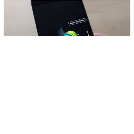
0.00 €
Skendusių, Neveikiančių Telefonų remontas
Vilniuje, Fabijoniškėse
Kokybiškai atliekame įvairiapusišką išmaniųjų telefonų
remontą. Suteikiame garantiją darbams. Keičiame
telefonų ekranus Keičiame telefonų ekranų stiklus (kai
ekranas nepažeistas) Keičiame telefonų silpnas baterijas
Remontuojame / keičiame įkrovimo lizdus Keičiame
telefonų korpusus / galinius dangtelius Keičiame