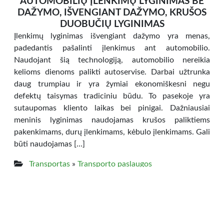
AUTOMOBILIŲ ĮLENKIMŲ LYGINIMAS BE
DAŽYMO, IŠVENGIANT DAŽYMO, KRUŠOS
DUOBUČIŲ LYGINIMAS
Įlenkimų lyginimas išvengiant dažymo yra menas,
padedantis pašalinti įlenkimus ant automobilio.
Naudojant šią technologiją, automobilio nereikia
kelioms dienoms palikti autoservise. Darbai užtrunka
daug trumpiau ir yra žymiai ekonomiškesni negu
defektų taisymas tradiciniu būdu. To pasekoje yra
sutaupomas kliento laikas bei pinigai. Dažniausiai
meninis lyginimas naudojamas krušos paliktiems
pakenkimams, durų įlenkimams, kėbulo įlenkimams. Gali
būti naudojamas […]
Transportas
»
Transporto paslaugos
Kauno m. sav.,