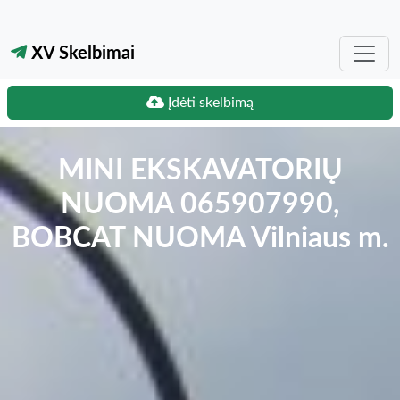
XV Skelbimai
Įdėti skelbimą
MINI EKSKAVATORIŲ
NUOMA 065907990,
BOBCAT NUOMA Vilniaus m.