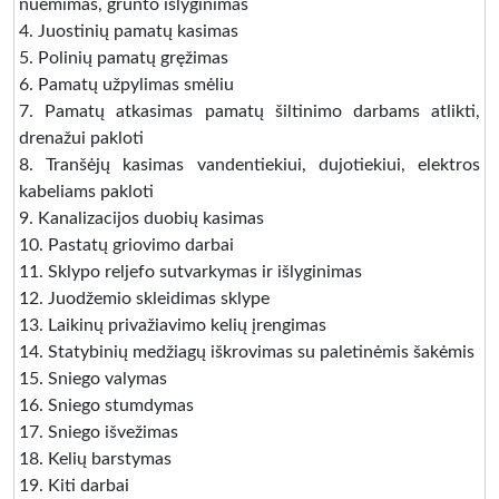
nuėmimas, grunto išlyginimas
4. Juostinių pamatų kasimas
5. Polinių pamatų gręžimas
6. Pamatų užpylimas smėliu
7. Pamatų atkasimas pamatų šiltinimo darbams atlikti,
drenažui pakloti
8. Tranšėjų kasimas vandentiekiui, dujotiekiui, elektros
kabeliams pakloti
9. Kanalizacijos duobių kasimas
10. Pastatų griovimo darbai
11. Sklypo reljefo sutvarkymas ir išlyginimas
12. Juodžemio skleidimas sklype
13. Laikinų privažiavimo kelių įrengimas
14. Statybinių medžiagų iškrovimas su paletinėmis šakėmis
15. Sniego valymas
16. Sniego stumdymas
17. Sniego išvežimas
18. Kelių barstymas
19. Kiti darbai