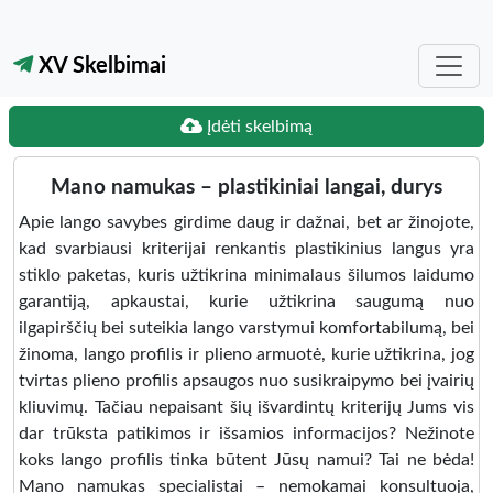
XV Skelbimai
Įdėti skelbimą
Mano namukas – plastikiniai langai, durys
Apie lango savybes girdime daug ir dažnai, bet ar žinojote,
kad svarbiausi kriterijai renkantis plastikinius langus yra
stiklo paketas, kuris užtikrina minimalaus šilumos laidumo
garantiją, apkaustai, kurie užtikrina saugumą nuo
ilgapirščių bei suteikia lango varstymui komfortabilumą, bei
žinoma, lango profilis ir plieno armuotė, kurie užtikrina, jog
tvirtas plieno profilis apsaugos nuo susikraipymo bei įvairių
kliuvimų. Tačiau nepaisant šių išvardintų kriterijų Jums vis
dar trūksta patikimos ir išsamios informacijos? Nežinote
koks lango profilis tinka būtent Jūsų namui? Tai ne bėda!
Mano namukas specialistai – nemokamai konsultuoja,