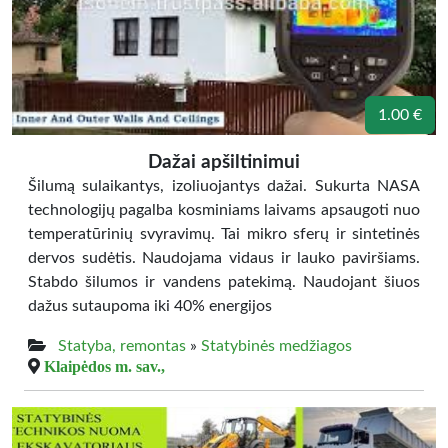
1.00 €
Dažai apšiltinimui
Šilumą sulaikantys, izoliuojantys dažai. Sukurta NASA
technologijų pagalba kosminiams laivams apsaugoti nuo
temperatūrinių svyravimų. Tai mikro sferų ir sintetinės
dervos sudėtis. Naudojama vidaus ir lauko paviršiams.
Stabdo šilumos ir vandens patekimą. Naudojant šiuos
dažus sutaupoma iki 40% energijos
Statyba, remontas
»
Statybinės medžiagos
Klaipėdos m. sav.,