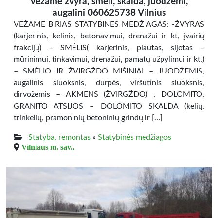
vezame zvyra, smeli, skalda, juodzemi,
augalini 060625738 Vilnius
VEŽAME BIRIAS STATYBINES MEDŽIAGAS: -ŽVYRAS
(karjerinis, kelinis, betonavimui, drenažui ir kt, įvairių
frakcijų) – SMĖLIS( karjerinis, plautas, sijotas –
mūrinimui, tinkavimui, drenažui, pamatų užpylimui ir kt.)
– SMĖLIO IR ŽVIRGŽDO MIŠINIAI – JUODŽEMIS,
augalinis sluoksnis, durpės, viršutinis sluoksnis,
dirvožemis – AKMENS (ŽVIRGŽDO) , DOLOMITO,
GRANITO ATSIJOS – DOLOMITO SKALDA (kelių,
trinkelių, pramoninių betoninių grindų ir […]
Statyba, remontas
»
Statybinės medžiagos
Vilniaus m. sav.,