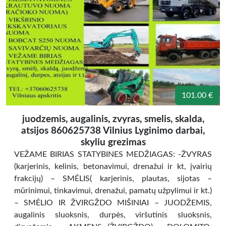
101.00 €
juodzemis, augalinis, zvyras, smelis, skalda,
atsijos 860625738 Vilnius Lyginimo darbai,
skyliu grezimas
VEŽAME BIRIAS STATYBINES MEDŽIAGAS: -ŽVYRAS
(karjerinis, kelinis, betonavimui, drenažui ir kt, įvairių
frakcijų) – SMĖLIS( karjerinis, plautas, sijotas –
mūrinimui, tinkavimui, drenažui, pamatų užpylimui ir kt.)
– SMĖLIO IR ŽVIRGŽDO MIŠINIAI – JUODŽEMIS,
augalinis sluoksnis, durpės, viršutinis sluoksnis,