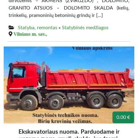
dirvožemis – AKMENS (ŽVIRGŽDO) , DOLOMITO,
GRANITO ATSIJOS – DOLOMITO SKALDA (kelių,
trinkelių, pramoninių betoninių grindų ir […]
Statyba, remontas
»
Statybinės medžiagos
Vilniaus m. sav.,
0.00 €
Ekskavatoriaus nuoma. Parduodame ir