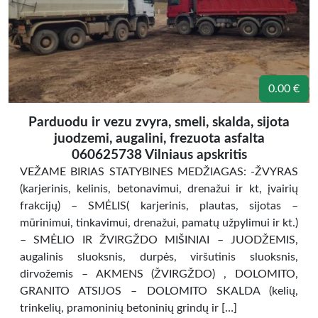
0.00 €
Parduodu ir vezu zvyra, smeli, skalda, sijota
juodzemi, augalini, frezuota asfalta
060625738 Vilniaus apskritis
VEŽAME BIRIAS STATYBINES MEDŽIAGAS: -ŽVYRAS
(karjerinis, kelinis, betonavimui, drenažui ir kt, įvairių
frakcijų) – SMĖLIS( karjerinis, plautas, sijotas –
mūrinimui, tinkavimui, drenažui, pamatų užpylimui ir kt.)
– SMĖLIO IR ŽVIRGŽDO MIŠINIAI – JUODŽEMIS,
augalinis sluoksnis, durpės, viršutinis sluoksnis,
dirvožemis – AKMENS (ŽVIRGŽDO) , DOLOMITO,
GRANITO ATSIJOS – DOLOMITO SKALDA (kelių,
trinkelių, pramoninių betoninių grindų ir […]