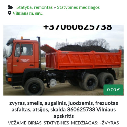
Statyba, remontas
»
Statybinės medžiagos
Vilniaus m. sav.,
0.00 €
zvyras, smelis, augalinis, juodzemis, frezuotas
asfaltas, atsijos, skalda 860625738 Vilniaus
apskritis
VEŽAME BIRIAS STATYBINES MEDŽIAGAS: -ŽVYRAS