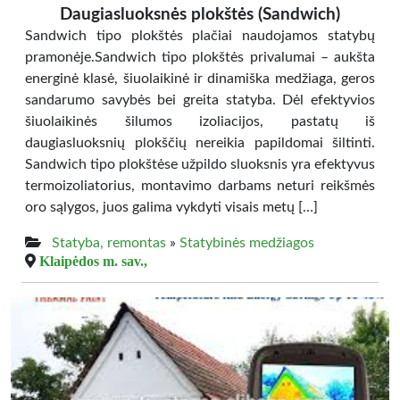
Daugiasluoksnės plokštės (Sandwich)
Sandwich tipo plokštės plačiai naudojamos statybų
pramonėje.Sandwich tipo plokštės privalumai – aukšta
energinė klasė, šiuolaikinė ir dinamiška medžiaga, geros
sandarumo savybės bei greita statyba. Dėl efektyvios
šiuolaikinės šilumos izoliacijos, pastatų iš
daugiasluoksnių plokščių nereikia papildomai šiltinti.
Sandwich tipo plokštėse užpildo sluoksnis yra efektyvus
termoizoliatorius, montavimo darbams neturi reikšmės
oro sąlygos, juos galima vykdyti visais metų […]
Statyba, remontas
»
Statybinės medžiagos
Klaipėdos m. sav.,