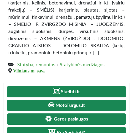
(karjerinis, kelinis, betonavimui, drenažui ir kt, įvairių
frakcijų) – SMĖLIS( karjerinis, plautas, sijotas –
mūrinimui, tinkavimui, drenažui, pamatų užpylimui ir kt.)
– SMĖLIO IR ŽVIRGŽDO MIŠINIAI – JUODŽEMIS,
augalinis sluoksnis, durpės, viršutinis sluoksnis,
dirvožemis – AKMENS (ŽVIRGŽDO) , DOLOMITO,
GRANITO ATSIJOS – DOLOMITO SKALDA (kelių,
trinkelių, pramoninių betoninių grindų ir […]
Statyba, remontas
»
Statybinės medžiagos
Vilniaus m. sav.,
Skelbti.lt
MotoTurgus.lt
Geros paslaugos
KurApsistoti?