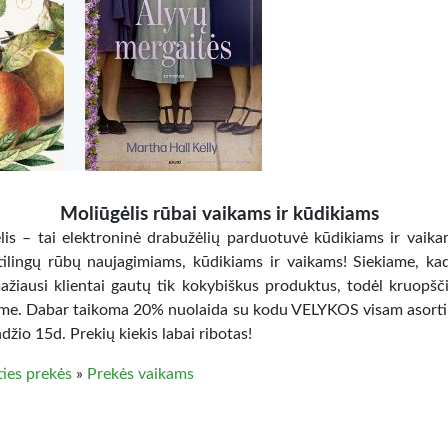
Moliūgėlis rūbai vaikams ir kūdikiams
lis – tai elektroninė drabužėlių parduotuvė kūdikiams ir vaika
stilingų rūbų naujagimiams, kūdikiams ir vaikams! Siekiame, k
ažiausi klientai gautų tik kokybiškus produktus, todėl kruopšči
me. Dabar taikoma 20% nuolaida su kodu VELYKOS visam asort
ndžio 15d. Prekių kiekis labai ribotas!
ties prekės
»
Prekės vaikams