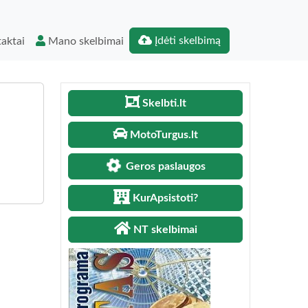
Įdėti skelbimą
aktai
Mano skelbimai
Skelbti.lt
MotoTurgus.lt
Geros paslaugos
KurApsistoti?
NT skelbimai