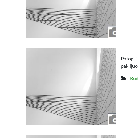
Patogi 
pakliju
Bui