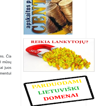
ms. Čia
ad mūsų
ai juos
imentui