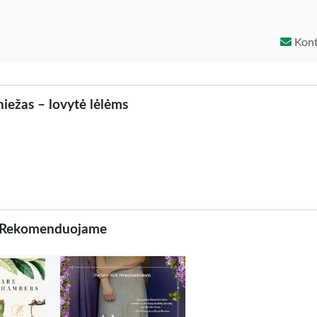
Kont
iežas – lovytė lėlėms
Rekomenduojame