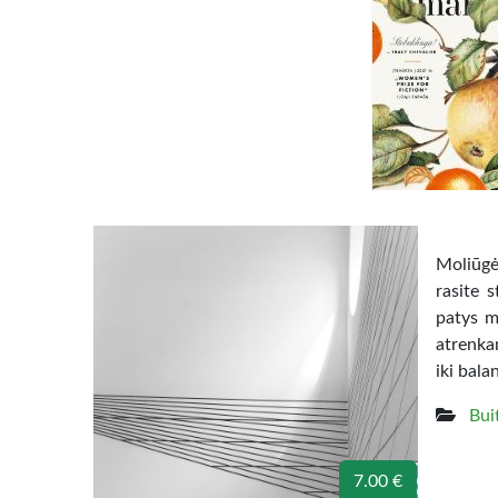
Moliūgė
rasite 
patys m
atrenka
iki bala
Bui
7.00 €