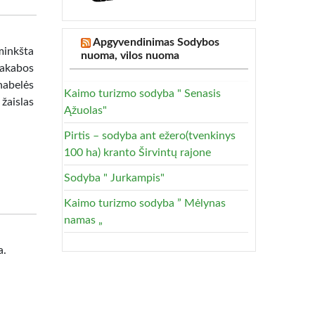
Apgyvendinimas Sodybos
minkšta
nuoma, vilos nuoma
Pakabos
nabelės
Kaimo turizmo sodyba " Senasis
žaislas
Ąžuolas"
Pirtis – sodyba ant ežero(tvenkinys
100 ha) kranto Širvintų rajone
Sodyba " Jurkampis"
Kaimo turizmo sodyba ” Mėlynas
namas „
a.