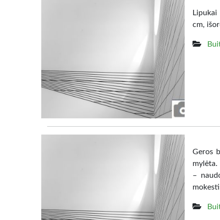
Lipukai 
cm, išo
Bui
Geros b
mylėta.
– naudo
mokesti
Bui