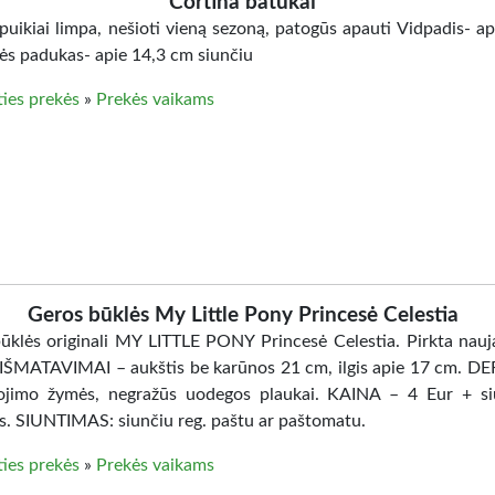
Cortina batukai
puikiai limpa, nešioti vieną sezoną, patogūs apauti Vidpadis- ap
rės padukas- apie 14,3 cm siunčiu
ties prekės
»
Prekės vaikams
Geros būklės My Little Pony Princesė Celestia
ūklės originali MY LITTLE PONY Princesė Celestia. Pirkta nauja
 IŠMATAVIMAI – aukštis be karūnos 21 cm, ilgis apie 17 cm. D
jimo žymės, negražūs uodegos plaukai. KAINA – 4 Eur + si
s. SIUNTIMAS: siunčiu reg. paštu ar paštomatu.
ties prekės
»
Prekės vaikams