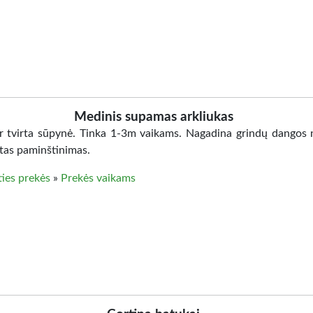
Medinis supamas arkliukas
ir tvirta sūpynė. Tinka 1-3m vaikams. Nagadina grindų dangos 
otas paminštinimas.
ties prekės
»
Prekės vaikams