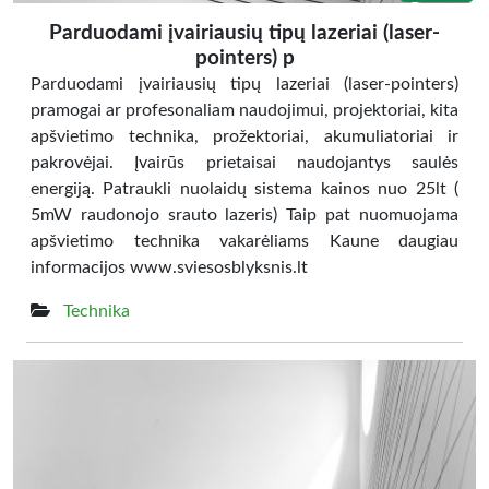
Parduodami įvairiausių tipų lazeriai (laser-
pointers) p
Parduodami įvairiausių tipų lazeriai (laser-pointers)
pramogai ar profesonaliam naudojimui, projektoriai, kita
apšvietimo technika, prožektoriai, akumuliatoriai ir
pakrovėjai. Įvairūs prietaisai naudojantys saulės
energiją. Patraukli nuolaidų sistema kainos nuo 25lt (
5mW raudonojo srauto lazeris) Taip pat nuomuojama
apšvietimo technika vakarėliams Kaune daugiau
informacijos www.sviesosblyksnis.lt
Technika