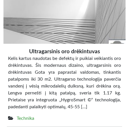
Ultragarsinis oro drėkintuvas
Kelis kartus naudotas be defektų ir puikiai veikiantis oro
drėkintuvas. Šis modernaus dizaino, ultragarsinis oro
drėkintuvas Gota yra paprastai valdomas, tinkantis
patalpoms iki 30 m2. Ultragarso technologija paverčia
vandenį į vėsią mikrodalelių dulksną, kuri drėkina orą.
Lengva pernešti į kitą patalpą, sveria tik 1.17 kg.
Prietaise yra integruota „HygroSmart ©“ technologija,
padedanti palaikyti optimalų, 45-55 […]
Technika