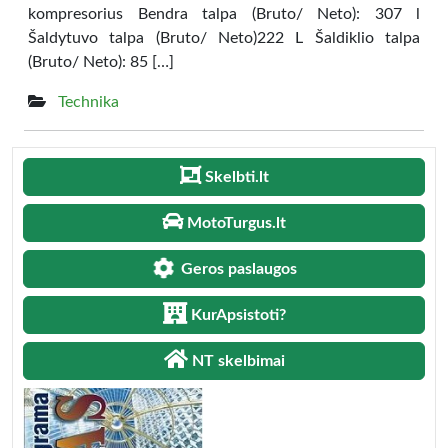
kompresorius Bendra talpa (Bruto/ Neto): 307 l
Šaldytuvo talpa (Bruto/ Neto)222 L Šaldiklio talpa
(Bruto/ Neto): 85 […]
Technika
Skelbti.lt
MotoTurgus.lt
Geros paslaugos
KurApsistoti?
NT skelbimai