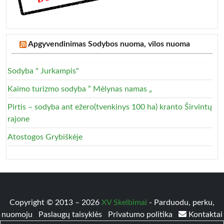
Apgyvendinimas Sodybos nuoma, vilos nuoma
Sodyba " Jurkampis"
Kaimo turizmo sodyba ” Mėlynas namas „
Pirtis – sodyba ant ežero(tvenkinys 100 ha) kranto Širvintų
rajone
Atostogos Grybiškėje
Copyright © 2013 – 2026
XV Skelbimai
- Parduodu, perku,
nuomoju
Paslaugų taisyklės
Privatumo politika
Kontaktai