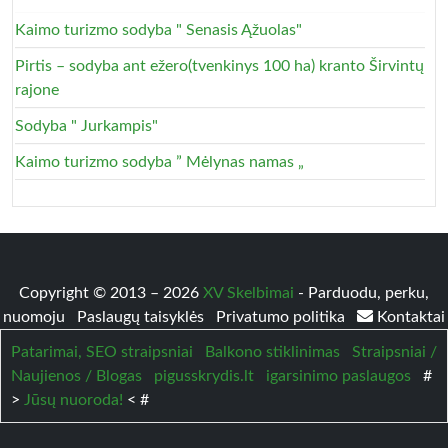
Kaimo turizmo sodyba " Senasis Ąžuolas"
Pirtis – sodyba ant ežero(tvenkinys 100 ha) kranto Širvintų
rajone
Sodyba " Jurkampis"
Kaimo turizmo sodyba ” Mėlynas namas „
Copyright © 2013 – 2026
XV Skelbimai
- Parduodu, perku,
nuomoju
Paslaugų taisyklės
Privatumo politika
Kontaktai
Patarimai, SEO straipsniai
Balkono stiklinimas
Straipsniai /
Naujienos / Blogas
pigusskrydis.lt
igarsinimo paslaugos
#
>
Jūsų nuoroda!
< #