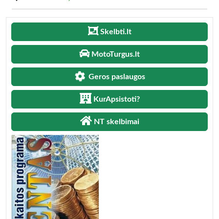
Skelbti.lt
MotoTurgus.lt
Geros paslaugos
KurApsistoti?
NT skelbimai