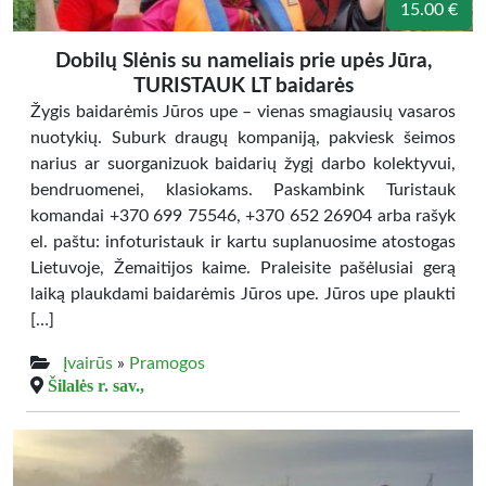
15.00 €
Dobilų Slėnis su nameliais prie upės Jūra,
TURISTAUK LT baidarės
Žygis baidarėmis Jūros upe – vienas smagiausių vasaros
nuotykių. Suburk draugų kompaniją, pakviesk šeimos
narius ar suorganizuok baidarių žygį darbo kolektyvui,
bendruomenei, klasiokams. Paskambink Turistauk
komandai +370 699 75546, +370 652 26904 arba rašyk
el. paštu: infoturistauk ir kartu suplanuosime atostogas
Lietuvoje, Žemaitijos kaime. Praleisite pašėlusiai gerą
laiką plaukdami baidarėmis Jūros upe. Jūros upe plaukti
[…]
Įvairūs
»
Pramogos
Šilalės r. sav.,