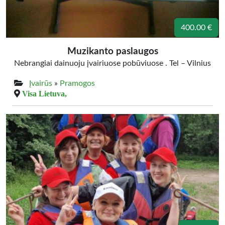
400.00 €
Muzikanto paslaugos
Nebrangiai dainuoju įvairiuose pobūviuose . Tel – Vilnius
Įvairūs
»
Pramogos
Visa Lietuva,