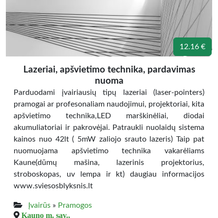
12.16 €
Lazeriai, apšvietimo technika, pardavimas
nuoma
Parduodami įvairiausių tipų lazeriai (laser-pointers)
pramogai ar profesonaliam naudojimui, projektoriai, kita
apšvietimo technika,LED marškinėliai, diodai
akumuliatoriai ir pakrovėjai. Patraukli nuolaidų sistema
kainos nuo 42lt ( 5mW zaliojo srauto lazeris) Taip pat
nuomuojama apšvietimo technika vakarėliams
Kaune(dūmų mašina, lazerinis projektorius,
stroboskopas, uv lempa ir kt) daugiau informacijos
www.sviesosblyksnis.lt
Įvairūs
»
Pramogos
Kauno m. sav.,