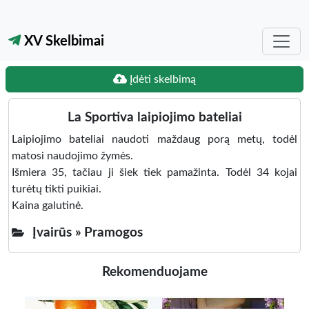
XV Skelbimai
Įdėti skelbimą
La Sportiva laipiojimo bateliai
Laipiojimo bateliai naudoti maždaug porą metų, todėl
matosi naudojimo žymės.
Išmiera 35, tačiau ji šiek tiek pamažinta. Todėl 34 kojai
turėtų tikti puikiai.
Kaina galutinė.
Įvairūs »
Pramogos
Rekomenduojame