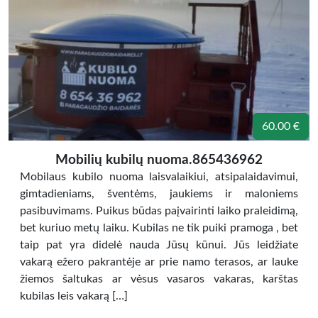
60.00 €
Mobilių kubilų nuoma.865436962
Mobilaus kubilo nuoma laisvalaikiui, atsipalaidavimui,
gimtadieniams, šventėms, jaukiems ir maloniems
pasibuvimams. Puikus būdas paįvairinti laiko praleidimą,
bet kuriuo metų laiku. Kubilas ne tik puiki pramoga , bet
taip pat yra didelė nauda Jūsų kūnui. Jūs leidžiate
vakarą ežero pakrantėje ar prie namo terasos, ar lauke
žiemos šaltukas ar vėsus vasaros vakaras, karštas
kubilas leis vakarą […]