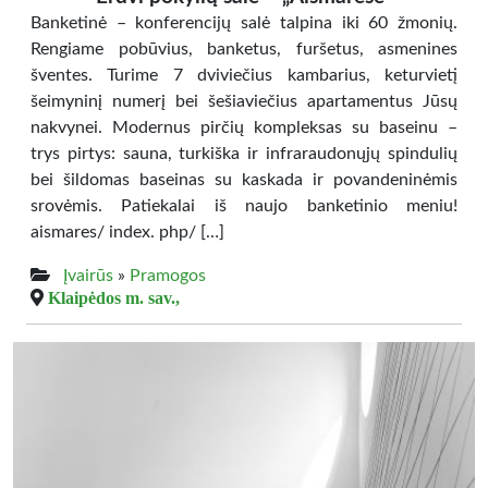
Banketinė – konferencijų salė talpina iki 60 žmonių.
Rengiame pobūvius, banketus, furšetus, asmenines
šventes. Turime 7 dviviečius kambarius, keturvietį
šeimyninį numerį bei šešiaviečius apartamentus Jūsų
nakvynei. Modernus pirčių kompleksas su baseinu –
trys pirtys: sauna, turkiška ir infraraudonųjų spindulių
bei šildomas baseinas su kaskada ir povandeninėmis
srovėmis. Patiekalai iš naujo banketinio meniu!
aismares/ index. php/ […]
Įvairūs
»
Pramogos
Klaipėdos m. sav.,