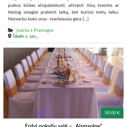
puikus būdas atsipalaiduoti, atšvęsti Jūsų šventes ar
tiesiog smagiai praleisti laiką, bet kuriuo metų laiku.
Nesvarbu koks oras- svarbiausia gera […]
Įvairūs
»
Pramogos
Šilalės r. sav.,
50.00 €
Erdvi pokylių salė – „Aismarėse“