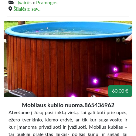
Įvairūs
»
Pramogos
Šilalės r. sav.,
60.00 €
Mobilaus kubilo nuoma.865436962
Atvežame į Jūsų pasirinktą vietą. Tai gali būti prie upės,
ežero tvenkinio, kiemo erdvė, ar tik kur sugalvosite ir
kur įmanoma privažiuoti ir įvažiuoti. Mobilus kubilas –
tai puikiai praleistas laikas- poilsis kūnui ir sielai! Tai