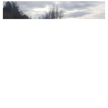
0.00 €
Vezu zvyra, smeli, juodzemi, augalini sluoksni,
sijota juodzemi, atsijas, skalda 060625738
Vilnius Tralo paslaugos
SPEC. TRALU SU ATVIRA PLATFORMA su užvažiavimu
pervežame statybinę technika, žemės ūkio technika
(plūgus, kultivatorius), miško technika, traktorius,
lengvuosius automobilius, visureigius ir kitus
negabaritinius ir gabaritinius krovinius visoje Lietuvoje.