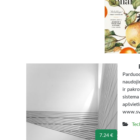
Parduoda
naudojim
ir pakro
sistema
apšvi
www.svi
Tec
7.24 €