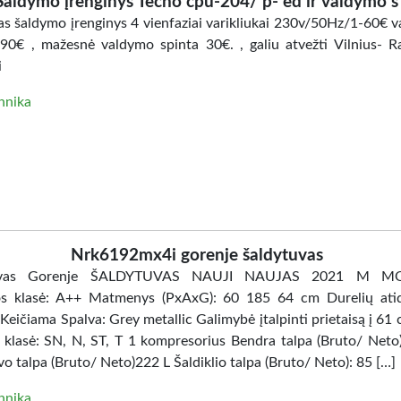
Šaldymo įrenginys Tecno cpu-204/ p- ed ir valdymo s
s šaldymo įrenginys 4 vienfaziai varikliukai 230v/50Hz/1-60€ 
-90€ , mažesnė valdymo spinta 30€. , galiu atvežti Vilnius- Ra
i
hnika
Nrk6192mx4i gorenje šaldytuvas
tuvas Gorenje ŠALDYTUVAS NAUJI NAUJAS 2021 M MO
os klasė: A++ Matmenys (PxAxG): 60 185 64 cm Durelių ati
 Keičiama Spalva: Grey metallic Galimybė įtalpinti prietaisą į 61
 klasė: SN, N, ST, T 1 kompresorius Bendra talpa (Bruto/ Neto)
o talpa (Bruto/ Neto)222 L Šaldiklio talpa (Bruto/ Neto): 85 […]
hnika