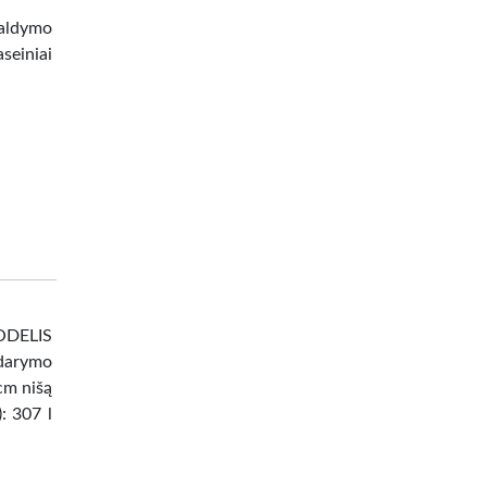
valdymo
seiniai
DELIS
darymo
 cm nišą
: 307 l