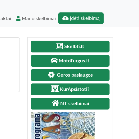
Įdėti skelbimą
aktai
Mano skelbimai
Skelbti.lt
MotoTurgus.lt
Geros paslaugos
KurApsistoti?
NT skelbimai