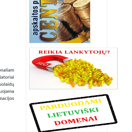
onaliam
atoriai
nuolaidų
muojama
acijos