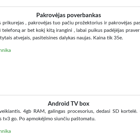
Pakrovėjas poverbankas
prikurejas , pakrovėjas tuo pačiu prožektorius ir pakrovėjas pas
telefoną ar bet kokį kitą irangini , labai puikus padėjėjas praver
tais atvejais, pasiteisines dalykas naujas. Kaina tik 35e.
hnika
Android TV box
 veikiantis. 4gb RAM, galingas procesorius, dedasi SD kortelė.
s tv3 go. Po apmokėjimo siunčiu paštomatu.
hnika