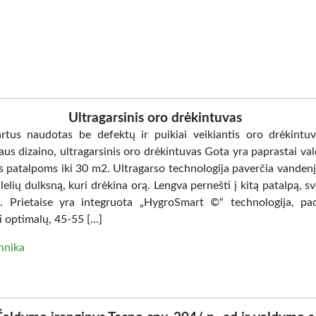
Ultragarsinis oro drėkintuvas
artus naudotas be defektų ir puikiai veikiantis oro drėkintuv
us dizaino, ultragarsinis oro drėkintuvas Gota yra paprastai va
s patalpoms iki 30 m2. Ultragarso technologija paverčia vandenį 
elių dulksną, kuri drėkina orą. Lengva pernešti į kitą patalpą, sv
. Prietaise yra integruota „HygroSmart ©“ technologija, pa
i optimalų, 45-55 […]
hnika