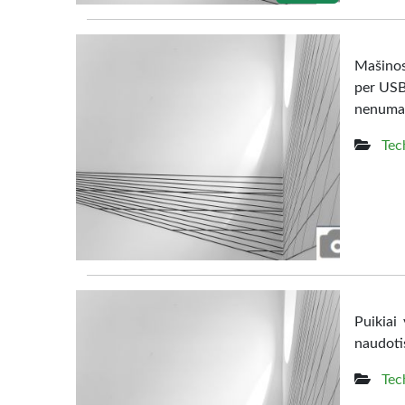
Mašinos 
per USB 
nenumaty
Tec
Puikiai
naudoti
Tec