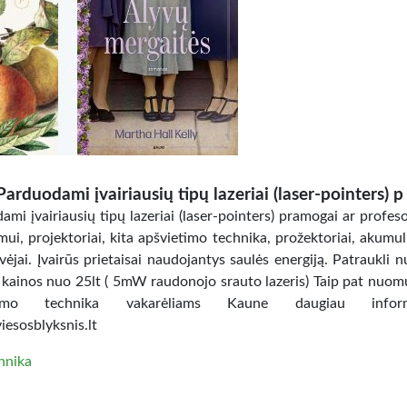
Parduodami įvairiausių tipų lazeriai (laser-pointers) p
mi įvairiausių tipų lazeriai (laser-pointers) pramogai ar profes
ui, projektoriai, kita apšvietimo technika, prožektoriai, akumuli
vėjai. Įvairūs prietaisai naudojantys saulės energiją. Patraukli 
 kainos nuo 25lt ( 5mW raudonojo srauto lazeris) Taip pat nuo
etimo technika vakarėliams Kaune daugiau inform
esosblyksnis.lt
hnika