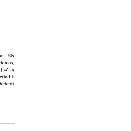
as. Šis
ldomas,
į vėsią
eria tik
dedanti