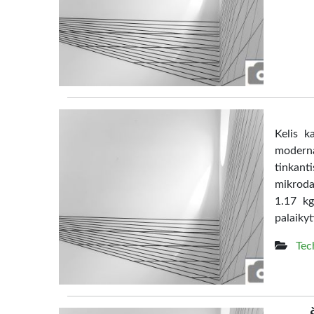
Kelis k
moderna
tinkanti
mikrodal
1.17 kg
palaikyt
Tec