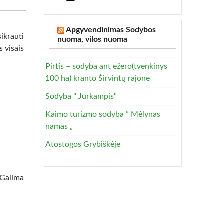
Apgyvendinimas Sodybos
ikrauti
nuoma, vilos nuoma
s visais
Pirtis – sodyba ant ežero(tvenkinys
100 ha) kranto Širvintų rajone
Sodyba " Jurkampis"
Kaimo turizmo sodyba ” Mėlynas
namas „
Atostogos Grybiškėje
 Galima