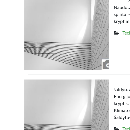
Naudota
spinta 
kryptim
Tec
šaldy
Energij
kryptis:
Klimato
Šaldytuv
Tec