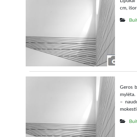
Lipukai 
cm, išo
Bui
Geros b
mylėta.
– naudo
mokesti
Bui