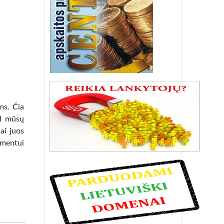
ms. Čia
ad mūsų
ai juos
imentui