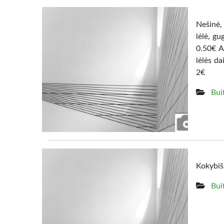
Nešinė, 
lėlė, g
0.50€ A
lėlės da
2€
Bui
Kokybišk
Bui