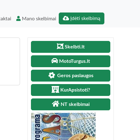
Įdėti skelbimą
aktai
Mano skelbimai
Skelbti.lt
MotoTurgus.lt
Geros paslaugos
KurApsistoti?
NT skelbimai