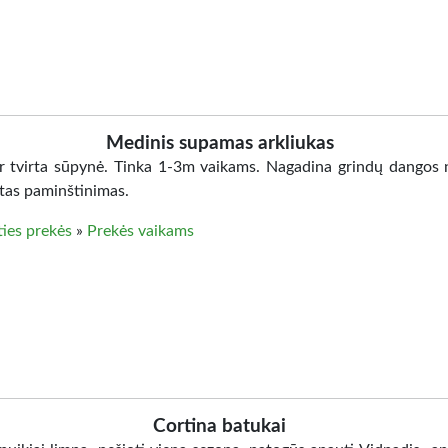
Medinis supamas arkliukas
ir tvirta sūpynė. Tinka 1-3m vaikams. Nagadina grindų dangos 
otas paminštinimas.
ties prekės
»
Prekės vaikams
Cortina batukai