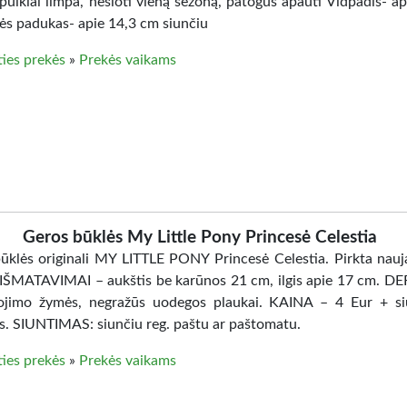
puikiai limpa, nešioti vieną sezoną, patogūs apauti Vidpadis- ap
rės padukas- apie 14,3 cm siunčiu
ties prekės
»
Prekės vaikams
Geros būklės My Little Pony Princesė Celestia
ūklės originali MY LITTLE PONY Princesė Celestia. Pirkta nauja
 IŠMATAVIMAI – aukštis be karūnos 21 cm, ilgis apie 17 cm. D
jimo žymės, negražūs uodegos plaukai. KAINA – 4 Eur + si
s. SIUNTIMAS: siunčiu reg. paštu ar paštomatu.
ties prekės
»
Prekės vaikams