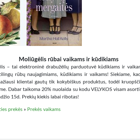
Moliūgėlis rūbai vaikams ir kūdikiams
lis – tai elektroninė drabužėlių parduotuvė kūdikiams ir vaika
stilingų rūbų naujagimiams, kūdikiams ir vaikams! Siekiame, k
ažiausi klientai gautų tik kokybiškus produktus, todėl kruopšči
me. Dabar taikoma 20% nuolaida su kodu VELYKOS visam asort
ndžio 15d. Prekių kiekis labai ribotas!
ties prekės
»
Prekės vaikams