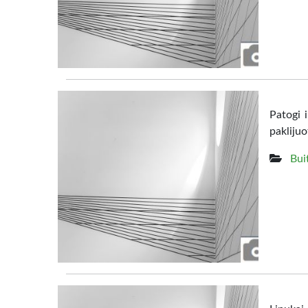
Patogi 
pakliju
Bui