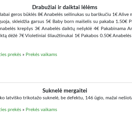
Drabužiai ir daiktai lėlėms
labai geros būklės 8€ Anabelės seilinukas su barškučiu 1€ Alive 
uguoja, skleidžia garsus 5€ Baby born maišelis su pakaba 1.50€ 
nabelės krepšys 3€ Anabelės daiktų nešyklė 4€ Pakabinama A
iktą dėžė 7€ Violetiniai šliaužtinukai 1€ Pakabos 0.50€ Anabelės 
ties prekės
»
Prekės vaikams
Suknelė mergaitei
o latviško trikotažo suknelė, be defektu, 146 ūgio, mažai nešiot
ties prekės
»
Prekės vaikams