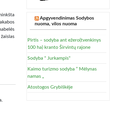
minkšta
Apgyvendinimas Sodybos
Pakabos
nuoma, vilos nuoma
nabelės
žaislas
Pirtis – sodyba ant ežero(tvenkinys
100 ha) kranto Širvintų rajone
Sodyba " Jurkampis"
Kaimo turizmo sodyba ” Mėlynas
namas „
Atostogos Grybiškėje
a.