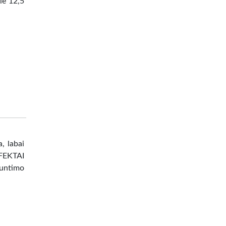
ie 12,5
, labai
EFEKTAI
untimo