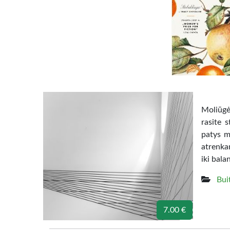
Moliūgė
rasite 
patys m
atrenka
iki bala
Bui
7.00 €